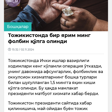
Бошқалар
Тожикистонда бир ярим минг
фолбин қўлга олинди
15:32 / 02.11.2024
Тожикистонда Ички ишлар вазирлиги
ходимлари кенг кўламли операция ўтказди,
унинг давомида афсунгарлик, фолбинлик ва
оккулсион хизматларнинг бошқа турлари
билан шуғулланган 1,5 мингга яқин киши
қўлга олинди. Бу ҳақда мамлакат
президенти матбуот хизмати хабар берди.
Тожикистон президенти сайтида хабар
қилинишича, май ойидан буён тожик