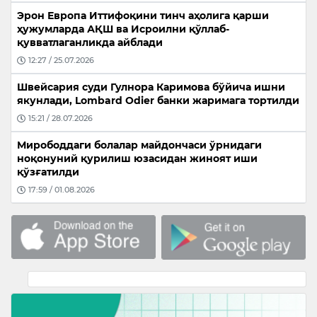
Эрон Европа Иттифоқини тинч аҳолига қарши
ҳужумларда АҚШ ва Исроилни қўллаб-
қувватлаганликда айблади
12:27 / 25.07.2026
Швейсария суди Гулнора Каримова бўйича ишни
якунлади, Lombard Odier банки жаримага тортилди
15:21 / 28.07.2026
Мирободдаги болалар майдончаси ўрнидаги
ноқонуний қурилиш юзасидан жиноят иши
қўзғатилди
17:59 / 01.08.2026