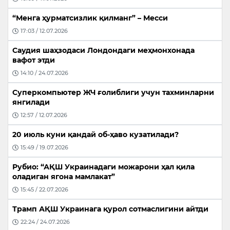
“Менга ҳурматсизлик қилманг” – Месси
17:03 / 12.07.2026
Саудия шаҳзодаси Лондондаги меҳмонхонада
вафот этди
14:10 / 24.07.2026
Суперкомпьютер ЖЧ ғолиблиги учун тахминларни
янгилади
12:57 / 12.07.2026
20 июль куни қандай об-ҳаво кузатилади?
15:49 / 19.07.2026
Рубио: “АҚШ Украинадаги можарони ҳал қила
оладиган ягона мамлакат”
15:45 / 22.07.2026
Трамп АҚШ Украинага қурол сотмаслигини айтди
22:24 / 24.07.2026