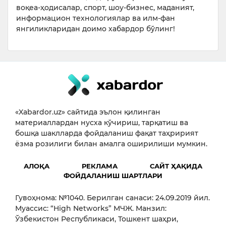
воқеа-ҳодисалар, спорт, шоу-бизнес, маданият,
информацион технологиялар ва илм-фан
янгиликларидан доимо хабардор бўлинг!
«Xabardor.uz» сайтида эълон қилинган
материаллардан нусха кўчириш, тарқатиш ва
бошқа шаклларда фойдаланиш фақат таҳририят
ёзма розилиги билан амалга оширилиши мумкин.
АЛОҚА
РЕКЛАМА
САЙТ ҲАҚИДА
ФОЙДАЛАНИШ ШАРТЛАРИ
Гувоҳнома: №1040. Берилган санаси: 24.09.2019 йил.
Муассис: “High Networks” МЧЖ. Манзил:
Ўзбекистон Республикаси, Тошкент шаҳри,