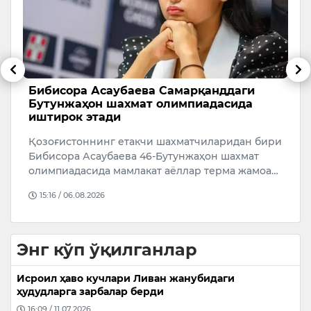
б,
Бибисора Асаубаева Самарқанддаги
Н
Бутунжаҳон шахмат олимпиадасида
э
иштирок этади
ф
Қозоғистоннинг етакчи шахматчиларидан бири
Н
Бибисора Асаубаева 46-Бутунжаҳон шахмат
э
а
олимпиадасида мамлакат аёллар терма жамоа…
а
15:16 / 06.08.2026
Энг кўп ўқилганлар
Исроил ҳаво кучлари Ливан жанубидаги
ҳудудларга зарбалар берди
16:09 / 11.07.2026