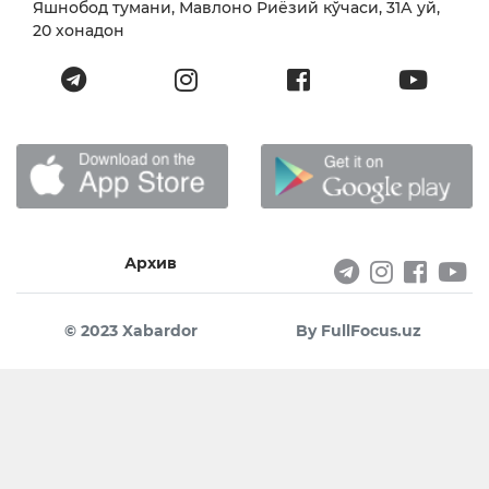
Яшнобод тумани, Мавлоно Риёзий кўчаси, 31А уй,
20 хонадон
Архив
© 2023 Xabardor
By FullFocus.uz