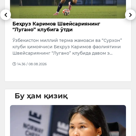
Беҳруз Каримов Швейсариянинг
Н
“Лугано” клубига ўтди
э
ф
Ўзбекистон миллий терма жамоаси ва “Сурхон”
Н
да
клуби ҳимоячиси Беҳруз Каримов фаолиятини
э
Швейсариянинг “Лугано” клубида давом э…
а
14:36 / 08.08.2026
Бу ҳам қизиқ