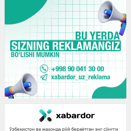
Ўзбекистон ва жаҳонда рўй бераётган энг сўнгги