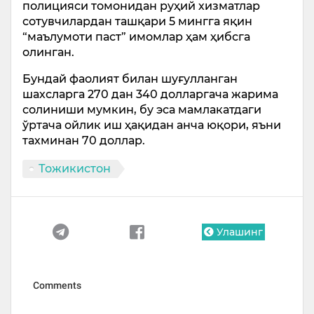
полицияси томонидан руҳий хизматлар
сотувчилардан ташқари 5 мингга яқин
“маълумоти паст” имомлар ҳам ҳибсга
олинган.
Бундай фаолият билан шуғулланган
шахсларга 270 дан 340 долларгача жарима
солиниши мумкин, бу эса мамлакатдаги
ўртача ойлик иш ҳақидан анча юқори, яъни
тахминан 70 доллар.
Тожикистон
Улашинг