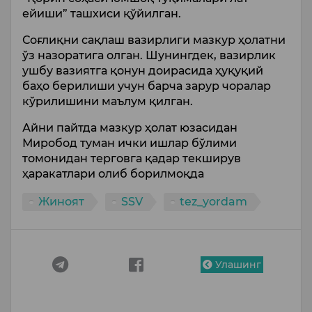
ейиши” ташхиси қўйилган.
Соғлиқни сақлаш вазирлиги мазкур ҳолатни
ўз назоратига олган. Шунингдек, вазирлик
ушбу вазиятга қонун доирасида ҳуқуқий
баҳо берилиши учун барча зарур чоралар
кўрилишини маълум қилган.
Айни пайтда мазкур ҳолат юзасидан
Миробод туман ички ишлар бўлими
томонидан терговга қадар текширув
ҳаракатлари олиб борилмоқда
Жиноят
SSV
tez_yordam
Улашинг