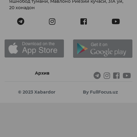
Яшнобод тумани, Мавлоно Риёзий кўчаси, 31А уй,
20 хонадон
Архив
© 2023 Xabardor
By FullFocus.uz