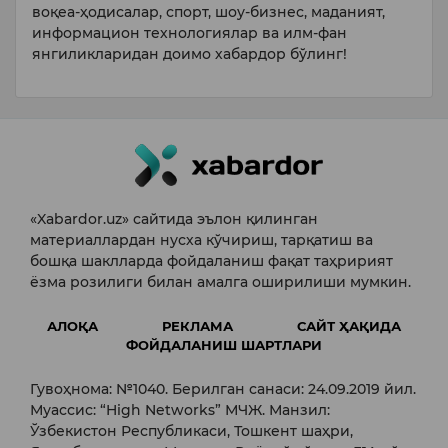
воқеа-ҳодисалар, спорт, шоу-бизнес, маданият,
информацион технологиялар ва илм-фан
янгиликларидан доимо хабардор бўлинг!
«Xabardor.uz» сайтида эълон қилинган
материаллардан нусха кўчириш, тарқатиш ва
бошқа шаклларда фойдаланиш фақат таҳририят
ёзма розилиги билан амалга оширилиши мумкин.
АЛОҚА
РЕКЛАМА
САЙТ ҲАҚИДА
ФОЙДАЛАНИШ ШАРТЛАРИ
Гувоҳнома: №1040. Берилган санаси: 24.09.2019 йил.
Муассис: “High Networks” МЧЖ. Манзил:
Ўзбекистон Республикаси, Тошкент шаҳри,