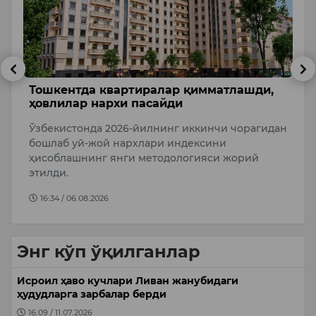
лар қимматлашди,
Ҳиндистонда машҳур журн
айди
ишида айбдор деб топилд
нинг иккинчи чорагидан
Ҳиндистоннинг Мумбай Олий с
и индексини
“Теҳелка” журналининг собиқ 
тодологияси жорий
Тарун Тежпални ҳамкасбини зў
айбд…
16:25 / 06.08.2026
Энг кўп ўқилганлар
Исроил ҳаво кучлари Ливан жанубидаги
ҳудудларга зарбалар берди
16:09 / 11.07.2026