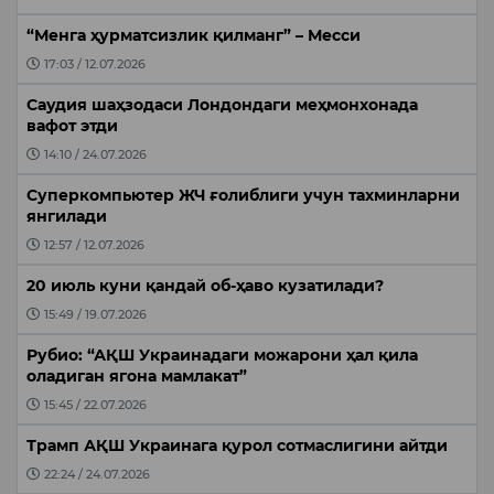
“Менга ҳурматсизлик қилманг” – Месси
17:03 / 12.07.2026
Саудия шаҳзодаси Лондондаги меҳмонхонада
вафот этди
14:10 / 24.07.2026
Суперкомпьютер ЖЧ ғолиблиги учун тахминларни
янгилади
12:57 / 12.07.2026
20 июль куни қандай об-ҳаво кузатилади?
15:49 / 19.07.2026
Рубио: “АҚШ Украинадаги можарони ҳал қила
оладиган ягона мамлакат”
15:45 / 22.07.2026
Трамп АҚШ Украинага қурол сотмаслигини айтди
22:24 / 24.07.2026