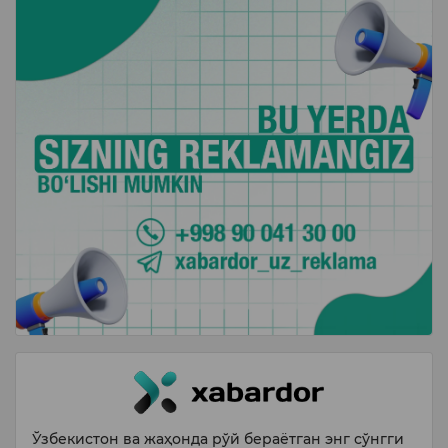
Ўзбекистон ва жаҳонда рўй бераётган энг сўнгги