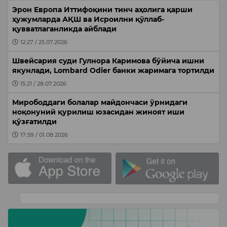
Эрон Европа Иттифоқини тинч аҳолига қарши
ҳужумларда АҚШ ва Исроилни қўллаб-
қувватлаганликда айблади
12:27 / 25.07.2026
Швейсария суди Гулнора Каримова бўйича ишни
якунлади, Lombard Odier банки жаримага тортилди
15:21 / 28.07.2026
Мирободдаги болалар майдончаси ўрнидаги
ноқонуний қурилиш юзасидан жиноят иши
қўзғатилди
17:59 / 01.08.2026