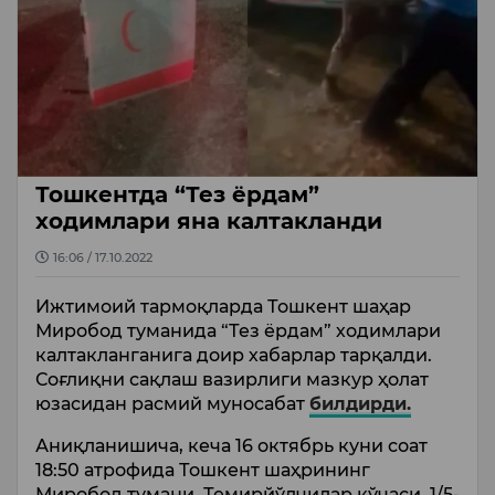
Тошкентда “Тез ёрдам”
ходимлари яна калтакланди
16:06 / 17.10.2022
Ижтимоий тармоқларда Тошкент шаҳар
Миробод туманида “Тез ёрдам” ходимлари
калтакланганига доир хабарлар тарқалди.
Соғлиқни сақлаш вазирлиги мазкур ҳолат
юзасидан расмий муносабат
билдирди.
Аниқланишича, кеча 16 октябрь куни соат
18:50 атрофида Тошкент шаҳрининг
Миробод тумани, Темирйўлчилар кўчаси, 1/5-