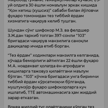
уй олдига 30 ёшли номаълум эркак кишида
“Қон кетиш (хушсиз)” сабаби билан йўловчи
фуқаро томонидан тез тиббий ёрдам
хизматига чақирув келиб тушган.
Шундан сўнг шифокор М.З. ва фелдшер
З.Ж.дан таркиб топган 397-сонли “103”
бригадаси чақирув манзилига саноқли
дақиқалар ичида етиб борган.
“Тез ёрдам” ходимлари манзилга келганида,
кўчада беморлиги айтилган 22 ёшли фуқаро
М.А. ноадекват ҳолатда ён-атрофдаги
кишиларга тажовуз қилаётгани маълум
бўлган. “103” кўчма бригадаси унга биринчи
тиббий ёрдам кўрсатмоқчи бўлганда,
муштумзўр фуқаро шифокорларга куч
ишлатиб, ТТЁ автомашинасига ҳам жиддий
зарар етказган.
Воқеа жиддий тус олаётганини кўрган тез