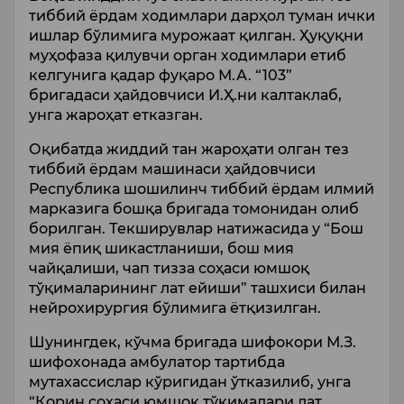
тиббий ёрдам ходимлари дарҳол туман ички
ишлар бўлимига мурожаат қилган. Ҳуқуқни
муҳофаза қилувчи орган ходимлари етиб
келгунига қадар фуқаро М.А. “103”
бригадаси ҳайдовчиси И.Ҳ.ни калтаклаб,
унга жароҳат етказган.
Оқибатда жиддий тан жароҳати олган тез
тиббий ёрдам машинаси ҳайдовчиси
Республика шошилинч тиббий ёрдам илмий
марказига бошқа бригада томонидан олиб
борилган. Текширувлар натижасида у “Бош
мия ёпиқ шикастланиши, бош мия
чайқалиши, чап тизза соҳаси юмшоқ
тўқималарининг лат ейиши” ташхиси билан
нейрохирургия бўлимига ётқизилган.
Шунингдек, кўчма бригада шифокори М.З.
шифохонада амбулатор тартибда
мутахассислар кўригидан ўтказилиб, унга
“Қорин соҳаси юмшоқ тўқималари лат