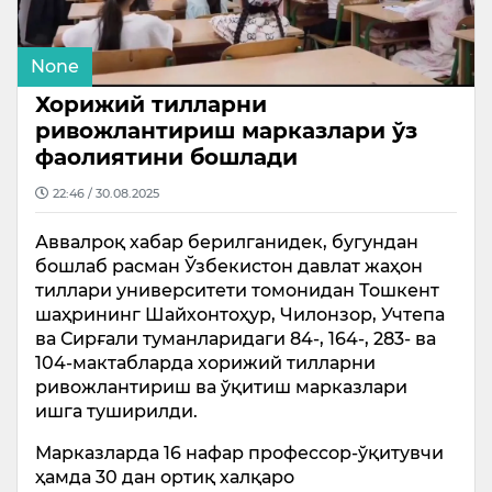
None
Хорижий тилларни
ривожлантириш марказлари ўз
фаолиятини бошлади
22:46 / 30.08.2025
Аввалроқ хабар берилганидек, бугундан
бошлаб расман Ўзбекистон давлат жаҳон
тиллари университети томонидан Тошкент
шаҳрининг Шайхонтоҳур, Чилонзор, Учтепа
ва Сирғали туманларидаги 84-, 164-, 283- ва
104-мактабларда хорижий тилларни
ривожлантириш ва ўқитиш марказлари
ишга туширилди.
Марказларда 16 нафар профессор-ўқитувчи
ҳамда 30 дан ортиқ халқаро