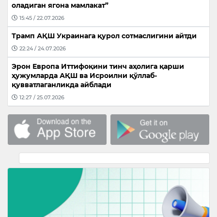
оладиган ягона мамлакат”
15:45 / 22.07.2026
Трамп АҚШ Украинага қурол сотмаслигини айтди
22:24 / 24.07.2026
Эрон Европа Иттифоқини тинч аҳолига қарши
ҳужумларда АҚШ ва Исроилни қўллаб-
қувватлаганликда айблади
12:27 / 25.07.2026