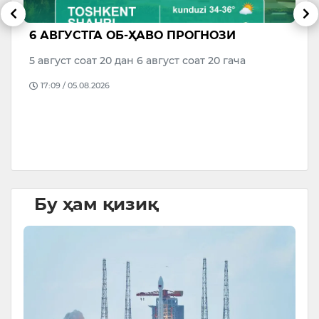
6 АВГУСТГА ОБ-ҲАВО ПРОГНОЗИ
В
р
М
5 август соат 20 дан 6 август соат 20 гача
о
17:09 / 05.08.2026
да
Бу ҳам қизиқ