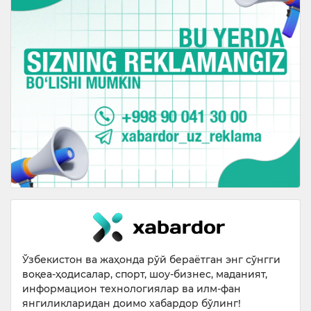
Ўзбекистон ва жаҳонда рўй бераётган энг сўнгги
воқеа-ҳодисалар, спорт, шоу-бизнес, маданият,
информацион технологиялар ва илм-фан
янгиликларидан доимо хабардор бўлинг!