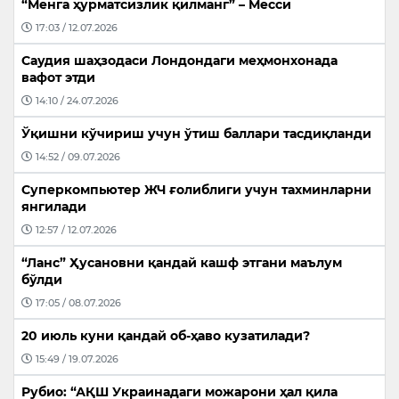
“Менга ҳурматсизлик қилманг” – Месси
17:03 / 12.07.2026
Саудия шаҳзодаси Лондондаги меҳмонхонада
вафот этди
14:10 / 24.07.2026
Ўқишни кўчириш учун ўтиш баллари тасдиқланди
14:52 / 09.07.2026
Суперкомпьютер ЖЧ ғолиблиги учун тахминларни
янгилади
12:57 / 12.07.2026
“Ланс” Ҳусановни қандай кашф этгани маълум
бўлди
17:05 / 08.07.2026
20 июль куни қандай об-ҳаво кузатилади?
15:49 / 19.07.2026
Рубио: “АҚШ Украинадаги можарони ҳал қила