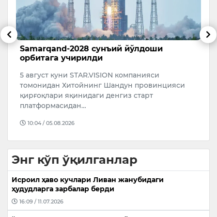
Samarqand-2028 сунъий йўлдоши
Н
орбитага учирилди
Ф
5 август куни STAR.VISION компанияси
к
томонидан Хитойнинг Шандун провинцияси
қ
чи
қирғоқлари яқинидаги денгиз старт
платформасидан…
10:04 / 05.08.2026
Энг кўп ўқилганлар
Исроил ҳаво кучлари Ливан жанубидаги
ҳудудларга зарбалар берди
16:09 / 11.07.2026