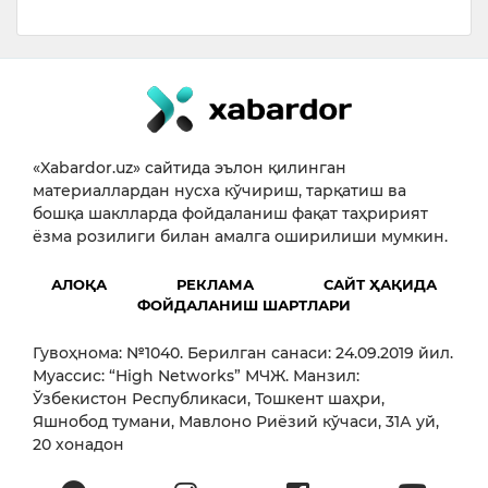
«Xabardor.uz» сайтида эълон қилинган
материаллардан нусха кўчириш, тарқатиш ва
бошқа шаклларда фойдаланиш фақат таҳририят
ёзма розилиги билан амалга оширилиши мумкин.
АЛОҚА
РЕКЛАМА
САЙТ ҲАҚИДА
ФОЙДАЛАНИШ ШАРТЛАРИ
Гувоҳнома: №1040. Берилган санаси: 24.09.2019 йил.
Муассис: “High Networks” МЧЖ. Манзил:
Ўзбекистон Республикаси, Тошкент шаҳри,
Яшнобод тумани, Мавлоно Риёзий кўчаси, 31А уй,
20 хонадон