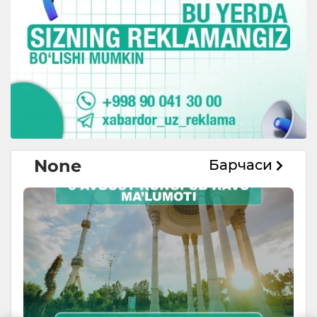
None
Барчаси