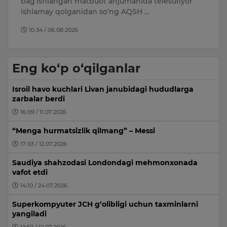
asi
bag‘ishlangan matbuot anjumanida telesuflyor
s
ishlamay qolganidan so‘ng AQSH …
no
10:34 / 06.08.2026
Eng ko‘p o‘qilganlar
Isroil havo kuchlari Livan janubidagi hududlarga
zarbalar berdi
16:09 / 11.07.2026
“Menga hurmatsizlik qilmang” – Messi
17:03 / 12.07.2026
Saudiya shahzodasi Londondagi mehmonxonada
vafot etdi
14:10 / 24.07.2026
Superkompyuter JCH g‘olibligi uchun taxminlarni
yangiladi
12:57 / 12.07.2026