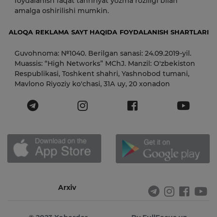
foydalanish faqat tahririyat yozma roziligi bilan
amalga oshirilishi mumkin.
ALOQA
REKLAMA
SAYT HAQIDA
FOYDALANISH SHARTLARI
Guvohnoma: №1040. Berilgan sanasi: 24.09.2019-yil.
Muassis: “High Networks” MChJ. Manzil: O'zbekiston
Respublikasi, Toshkent shahri, Yashnobod tumani,
Mavlono Riyoziy ko'chasi, 31А uy, 20 xonadon
Arxiv