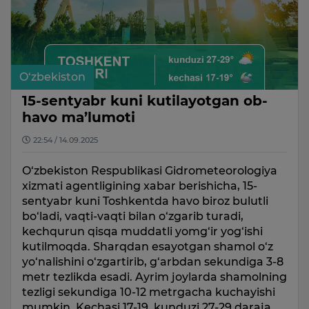
O‘zbekiston
15-sentyabr kuni kutilayotgan ob-
havo ma’lumoti
22:54 / 14.09.2025
O‘zbekiston Respublikasi Gidrometeorologiya
xizmati agentligining xabar berishicha, 15-
sentyabr kuni Toshkentda havo biroz bulutli
bo‘ladi, vaqti-vaqti bilan o‘zgarib turadi,
kechqurun qisqa muddatli yomg‘ir yog‘ishi
kutilmoqda. Sharqdan esayotgan shamol o‘z
yo‘nalishini o‘zgartirib, g‘arbdan sekundiga 3-8
metr tezlikda esadi. Ayrim joylarda shamolning
tezligi sekundiga 10-12 metrgacha kuchayishi
mumkin. Kechasi 17-19, kunduzi 27-29 daraja