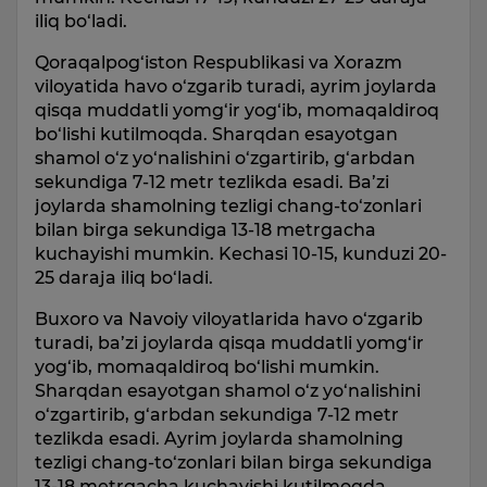
iliq bo‘ladi.
Qoraqalpog‘iston Respublikasi va Xorazm
viloyatida havo o‘zgarib turadi, ayrim joylarda
qisqa muddatli yomg‘ir yog‘ib, momaqaldiroq
bo‘lishi kutilmoqda. Sharqdan esayotgan
shamol o‘z yo‘nalishini o‘zgartirib, g‘arbdan
sekundiga 7-12 metr tezlikda esadi. Ba’zi
joylarda shamolning tezligi chang-to‘zonlari
bilan birga sekundiga 13-18 metrgacha
kuchayishi mumkin. Kechasi 10-15, kunduzi 20-
25 daraja iliq bo‘ladi.
Buxoro va Navoiy viloyatlarida havo o‘zgarib
turadi, ba’zi joylarda qisqa muddatli yomg‘ir
yog‘ib, momaqaldiroq bo‘lishi mumkin.
Sharqdan esayotgan shamol o‘z yo‘nalishini
o‘zgartirib, g‘arbdan sekundiga 7-12 metr
tezlikda esadi. Ayrim joylarda shamolning
tezligi chang-to‘zonlari bilan birga sekundiga
13-18 metrgacha kuchayishi kutilmoqda.