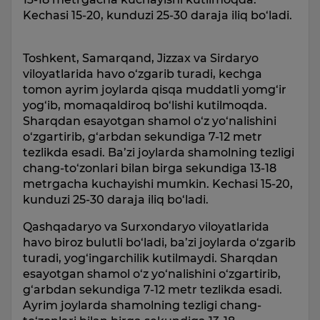
Kechasi 15-20, kunduzi 25-30 daraja iliq bo‘ladi.
Toshkent, Samarqand, Jizzax va Sirdaryo
viloyatlarida havo o‘zgarib turadi, kechga
tomon ayrim joylarda qisqa muddatli yomg‘ir
yog‘ib, momaqaldiroq bo‘lishi kutilmoqda.
Sharqdan esayotgan shamol o‘z yo‘nalishini
o‘zgartirib, g‘arbdan sekundiga 7-12 metr
tezlikda esadi. Ba’zi joylarda shamolning tezligi
chang-to‘zonlari bilan birga sekundiga 13-18
metrgacha kuchayishi mumkin. Kechasi 15-20,
kunduzi 25-30 daraja iliq bo‘ladi.
Qashqadaryo va Surxondaryo viloyatlarida
havo biroz bulutli bo‘ladi, ba’zi joylarda o‘zgarib
turadi, yog‘ingarchilik kutilmaydi. Sharqdan
esayotgan shamol o‘z yo‘nalishini o‘zgartirib,
g‘arbdan sekundiga 7-12 metr tezlikda esadi.
Ayrim joylarda shamolning tezligi chang-