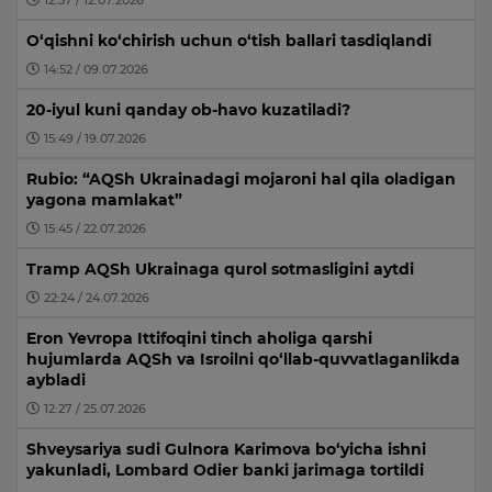
O‘qishni ko‘chirish uchun o‘tish ballari tasdiqlandi
14:52 / 09.07.2026
20-iyul kuni qanday ob-havo kuzatiladi?
15:49 / 19.07.2026
Rubio: “AQSh Ukrainadagi mojaroni hal qila oladigan
yagona mamlakat”
15:45 / 22.07.2026
Tramp AQSh Ukrainaga qurol sotmasligini aytdi
22:24 / 24.07.2026
Eron Yevropa Ittifoqini tinch aholiga qarshi
hujumlarda AQSh va Isroilni qo‘llab-quvvatlaganlikda
aybladi
12:27 / 25.07.2026
Shveysariya sudi Gulnora Karimova bo‘yicha ishni
yakunladi, Lombard Odier banki jarimaga tortildi