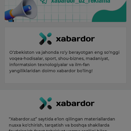
O‘zbekiston va jahonda ro‘y berayotgan eng so‘nggi
voqea-hodisalar, sport, shou-biznes, madaniyat,
informatsion texnologiyalar va ilm-fan
yangiliklaridan doimo xabardor bo‘ling!
“Xabardor.uz” saytida eʼlon qilingan materiallardan
nusxa ko‘chirish, tarqatish va boshqa shakllarda