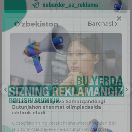
O‘zbekiston
Barchasi
Bibisora Asaubayeva Samarqanddagi
O
Butunjahon shaxmat olimpiadasida
r
ishtirok etadi
O‘
Qozog‘istonning yetakchi shaxmatchilaridan biri
ri
Bibisora Asaubayeva 46-Butunjahon shaxmat
mi