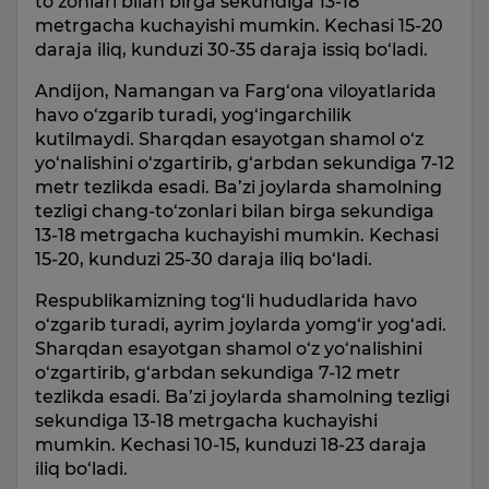
to‘zonlari bilan birga sekundiga 13-18
metrgacha kuchayishi mumkin. Kechasi 15-20
daraja iliq, kunduzi 30-35 daraja issiq bo‘ladi.
Andijon, Namangan va Farg‘ona viloyatlarida
havo o‘zgarib turadi, yog‘ingarchilik
kutilmaydi. Sharqdan esayotgan shamol o‘z
yo‘nalishini o‘zgartirib, g‘arbdan sekundiga 7-12
metr tezlikda esadi. Ba’zi joylarda shamolning
tezligi chang-to‘zonlari bilan birga sekundiga
13-18 metrgacha kuchayishi mumkin. Kechasi
15-20, kunduzi 25-30 daraja iliq bo‘ladi.
Respublikamizning tog‘li hududlarida havo
o‘zgarib turadi, ayrim joylarda yomg‘ir yog‘adi.
Sharqdan esayotgan shamol o‘z yo‘nalishini
o‘zgartirib, g‘arbdan sekundiga 7-12 metr
tezlikda esadi. Ba’zi joylarda shamolning tezligi
sekundiga 13-18 metrgacha kuchayishi
mumkin. Kechasi 10-15, kunduzi 18-23 daraja
iliq bo‘ladi.