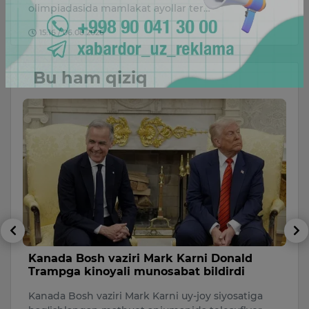
olimpiadasida mamlakat ayollar ter…
15:16 / 06.08.2026
Bu ham qiziq
Kanada Bosh vaziri Mark Karni Donald
T
Trampga kinoyali munosabat bildirdi
m
Kanada Bosh vaziri Mark Karni uy-joy siyosatiga
A