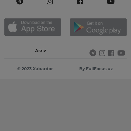
Arxiv
© 2023 Xabardor
By FullFocus.uz