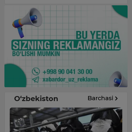
O‘zbekiston
Barchasi