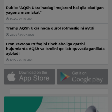
Rubio: “AQSh Ukrainadagi mojaroni hal qila oladigan
yagona mamlakat”
15:45 / 22.07.2026
Tramp AQSh Ukrainaga qurol sotmasligini aytdi
22:24 / 24.07.2026
Eron Yevropa Ittifoqini tinch aholiga qarshi
hujumlarda AQSh va Isroilni qo‘llab-quvvatlaganlikda
aybladi
12:27 / 25.07.2026