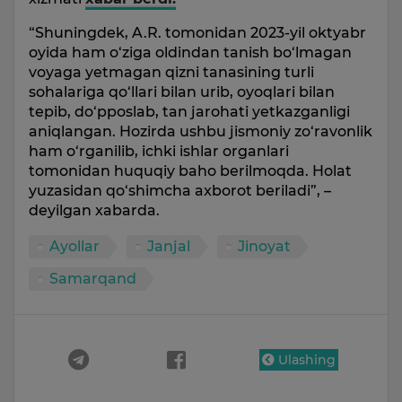
“Shuningdek, A.R. tomonidan 2023-yil oktyabr
oyida ham o‘ziga oldindan tanish bo‘lmagan
voyaga yetmagan qizni tanasining turli
sohalariga qo‘llari bilan urib, oyoqlari bilan
tepib, do‘pposlab, tan jarohati yetkazganligi
aniqlangan. Hozirda ushbu jismoniy zo‘ravonlik
ham o‘rganilib, ichki ishlar organlari
tomonidan huquqiy baho berilmoqda. Holat
yuzasidan qo‘shimcha axborot beriladi”, –
deyilgan xabarda.
Ayollar
Janjal
Jinoyat
Samarqand
Ulashing