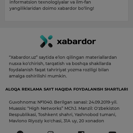
informatsion texnologiyalar va ilm-fan
yangiliklaridan doimo xabardor bo‘ling!
“Xabardor.uz” saytida eʼlon qilingan materiallardan
nusxa ko‘chirish, tarqatish va boshqa shakllarda
foydalanish faqat tahririyat yozma roziligi bilan
amalga oshirilishi mumkin.
ALOQA
REKLAMA
SAYT HAQIDA
FOYDALANISH SHARTLARI
Guvohnoma: №1040. Berilgan sanasi: 24.09.2019-yil.
Muassis: “High Networks” MChJ. Manzil: O'zbekiston
Respublikasi, Toshkent shahri, Yashnobod tumani,
Mavlono Riyoziy ko'chasi, 31А uy, 20 xonadon