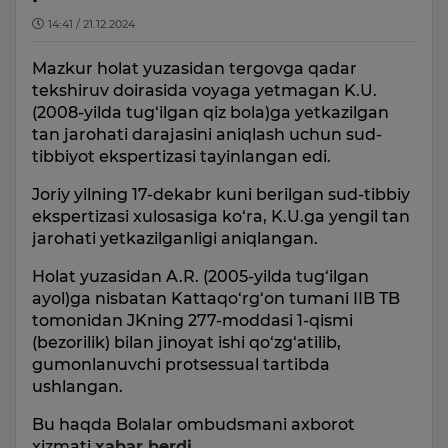
14:41 / 21.12.2024
Mazkur holat yuzasidan tergovga qadar
tekshiruv doirasida voyaga yetmagan K.U.
(2008-yilda tug‘ilgan qiz bola)ga yetkazilgan
tan jarohati darajasini aniqlash uchun sud-
tibbiyot ekspertizasi tayinlangan edi.
Joriy yilning 17-dekabr kuni berilgan sud-tibbiy
ekspertizasi xulosasiga ko‘ra, K.U.ga yengil tan
jarohati yetkazilganligi aniqlangan.
Holat yuzasidan A.R. (2005-yilda tug‘ilgan
ayol)ga nisbatan Kattaqo‘rg‘on tumani IIB TB
tomonidan JKning 277-moddasi 1-qismi
(bezorilik) bilan jinoyat ishi qo‘zg‘atilib,
gumonlanuvchi protsessual tartibda
ushlangan.
Bu haqda Bolalar ombudsmani axborot
xizmati
xabar berdi.