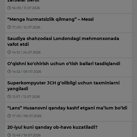
zarbalar berdi
16:09 / 11.07.2026
“Menga hurmatsizlik qilmang” – Messi
17:03 / 12.07.2026
Saudiya shahzodasi Londondagi mehmonxonada
vafot etdi
14:10 / 24.07.2026
O‘qishni ko‘chirish uchun o‘tish ballari tasdiqlandi
14:52 / 09.07.2026
Superkompyuter JCH g‘olibligi uchun taxminlarni
yangiladi
12:57 / 12.07.2026
“Lans” Husanovni qanday kashf etgani ma’lum bo‘ldi
17:05 / 08.07.2026
20-iyul kuni qanday ob-havo kuzatiladi?
15:49 / 19.07.2026