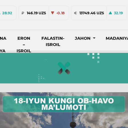
28.92
₽
146.19 UZS
-0.18
€
13749.46 UZS
32.19
INA
ERON
FALASTIN-
JAHON
MADANIY
–
ISROIL
IYA
ISROIL