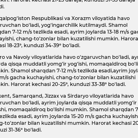
di.
alpog‘iston Respublikasi va Xorazm viloyatida havo
ruvchan bo‘ladi, yog‘ingarchilik kutilmaydi. Shamol
dan 7-12 m/s tezlikda esadi, ayrim joylarda 13-18 m/s g
yishi, chang-to‘zonlar bilan kuzatilishi mumkin. Haror
si 18-23°, kunduzi 34-39° bo‘ladi.
o va Navoiy viloyatlarida havo o‘zgaruvchan bo‘ladi, a
rda qisqa muddatli yomg‘ir yog‘ishi, momaqaldiroq bo‘li
n. Shamol sharqdan 7-12 m/s tezlikda esadi,ayrim joy
 m/s gacha kuchayishi, chang-to‘zonlar bilan kuzatilishi
n. Harorat kechasi 20-25°, kunduzi 33-38° bo‘ladi.
ent, Samarqand, Jizzax va Sirdaryo viloyatlarida havo
ruvchan bo‘ladi, ayrim joylarda qisqa muddatli yomg‘ir
shi, momaqaldiroq bo‘lishi mumkin. Shamol sharqdan 7
ezlikda esadi, ayrim joylarda 15-20 m/s gacha kuchayish
-to‘zonlar bilan kuzatilishi mumkin. Harorat kechasi 20
zi 31-36° bo‘ladi.