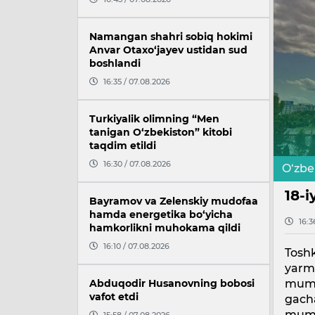
Namangan shahri sobiq hokimi
Anvar Otaxo‘jayev ustidan sud
boshlandi
16:35 / 07.08.2026
Turkiyalik olimning “Men
tanigan O‘zbekiston” kitobi
taqdim etildi
16:30 / 07.08.2026
O‘zbe
18-
Bayramov va Zelenskiy mudofaa
hamda energetika bo‘yicha
16:3
hamkorlikni muhokama qildi
16:10 / 07.08.2026
Toshk
yarmi
mumki
Abduqodir Husanovning bobosi
vafot etdi
gacha
mumki
15:58 / 07.08.2026