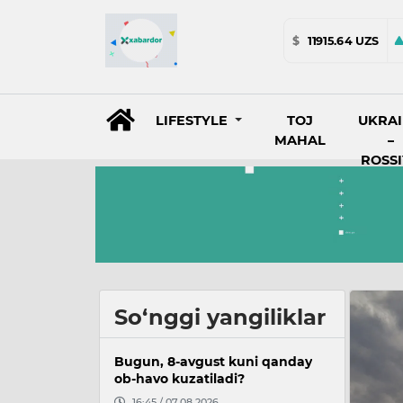
$
11915.64 UZS
LIFESTYLE
TOJ
UKRA
MAHAL
–
ROSS
So‘nggi yangiliklar
Bugun, 8-avgust kuni qanday
ob-havo kuzatiladi?
16:45 / 07.08.2026