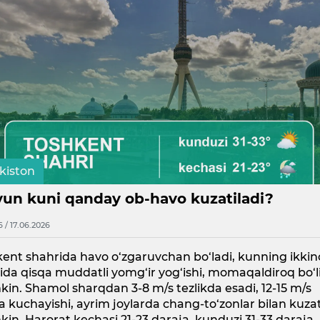
kiston
iyun kuni qanday ob-havo kuzatiladi?
6 / 17.06.2026
ent shahrida havo o‘zgaruvchan bo‘ladi, kunning ikkin
da qisqa muddatli yomg‘ir yog‘ishi, momaqaldiroq bo‘l
n. Shamol sharqdan 3-8 m/s tezlikda esadi, 12-15 m/s
 kuchayishi, ayrim joylarda chang-to‘zonlar bilan kuzati
n. Harorat kechasi 21-23 daraja, kunduzi 31-33 daraja