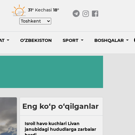
31°
Kechasi
18°
AT
O‘ZBEKISTON
SPORT
BOSHQALAR
Eng ko‘p o‘qilganlar
Isroil havo kuchlari Livan
janubidagi hududlarga zarbalar