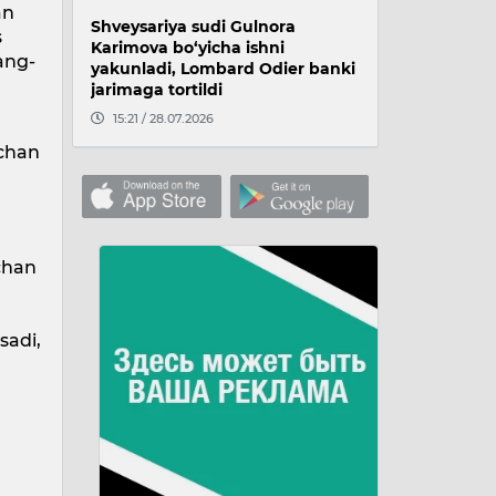
an
Shveysariya sudi Gulnora
s
Karimova bo‘yicha ishni
hang-
yakunladi, Lombard Odier banki
jarimaga tortildi
15:21 / 28.07.2026
vchan
vchan
sadi,