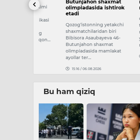
Butunjahon shaxmat
rivojlant
har hokimi
olimpiadasida ishtirok
million do
zakov
etadi
O‘zbekisto
espublikasi
Qozog‘istonning yetakchi
tarmog‘ini r
shaxmatchilaridan biri
maqsadida
yasining
Bibisora Asaubayeva 46-
yillarda 463
ligi va qon…
Butunjahon shaxmat
miqdorida 
olimpiadasida mamlakat
026
09:19 / 06.
ayollar ter…
15:16 / 06.08.2026
Bu ham qiziq