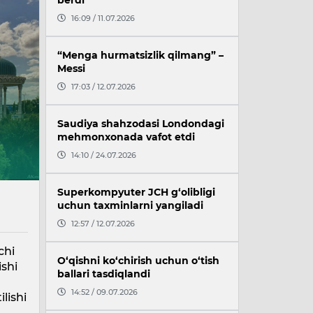
berdi
16:09 / 11.07.2026
“Menga hurmatsizlik qilmang” –
Messi
17:03 / 12.07.2026
Saudiya shahzodasi Londondagi
mehmonxonada vafot etdi
14:10 / 24.07.2026
Superkompyuter JCH g‘olibligi
uchun taxminlarni yangiladi
12:57 / 12.07.2026
chi
O‘qishni ko‘chirish uchun o‘tish
ishi
ballari tasdiqlandi
14:52 / 09.07.2026
lishi