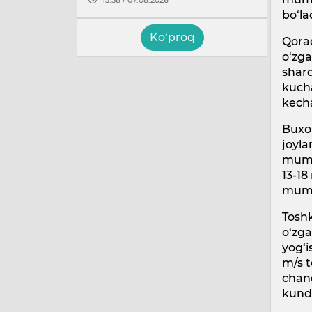
bo‘la
Ko‘proq
Qoraq
o‘zga
sharq
kucha
kecha
Buxor
joyla
mumki
13-18
mumki
Toshk
o‘zga
yog‘i
m/s t
chang
kundu