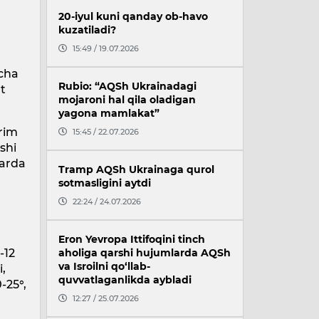
20-iyul kuni qanday ob-havo
kuzatiladi?
15:49 / 19.07.2026
acha
Rubio: “AQSh Ukrainadagi
at
mojaroni hal qila oladigan
yagona mamlakat”
yrim
15:45 / 22.07.2026
shi
larda
Tramp AQSh Ukrainaga qurol
sotmasligini aytdi
22:24 / 24.07.2026
Eron Yevropa Ittifoqini tinch
-12
aholiga qarshi hujumlarda AQSh
va Isroilni qo‘llab-
i,
quvvatlaganlikda aybladi
-25°,
12:27 / 25.07.2026