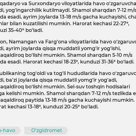
qadaryo va Surxondaryo viloyatlarida havo o‘zgaruvch
di, yog‘ingarchilik kutilmaydi. Shamol sharqdan 7-12 m/
kda esadi, ayrim joylarda 13-18 m/s gacha kuchayishi, c
nlar bilan kuzatilishi mumkin. Harorat kechasi 22-27°,
zi 35-40° bo‘ladi.
jon, Namangan va Farg‘ona viloyatlarida havo o‘zgaru
di, ayrim joylarda qisqa muddatli yomg‘ir yog‘ishi,
qaldiroq bo‘lishi mumkin. Shamol sharqdan 5-10 m/s
kda esadi. Harorat kechasi 18-23°, kunduzi 31-36° bo‘ladi.
blikaning tog‘oldi va tog‘li hududlarida havo o‘zgaru
di, ba’zi joylarda qisqa muddatli yomg‘ir yog‘adi,
aldiroq bo‘lishi mumkin. Sel-suv toshqin hodisalari
a kelishi mumkin. Shamol sharqdan 7-12 m/s tezlikda e
qaldiroq paytida 13-18 m/s gacha kuchayishi mumkin.
at kechasi 13-18°, kunduzi 20-25° bo‘ladi.
b-havo
O‘zgidromet