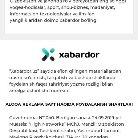
O‘zbekiston va jahonda ro‘y berayotgan eng so‘nggi
voqea-hodisalar, sport, shou-biznes, madaniyat,
informatsion texnologiyalar va ilm-fan
yangiliklaridan doimo xabardor bo‘ling!
“Xabardor.uz” saytida eʼlon qilingan materiallardan
nusxa ko‘chirish, tarqatish va boshqa shakllarda
foydalanish faqat tahririyat yozma roziligi bilan
amalga oshirilishi mumkin.
ALOQA
REKLAMA
SAYT HAQIDA
FOYDALANISH SHARTLARI
Guvohnoma: №1040. Berilgan sanasi: 24.09.2019-yil.
Muassis: “High Networks” MChJ. Manzil: O'zbekiston
Respublikasi, Toshkent shahri, Yashnobod tumani,
Mavlono Riyoziy ko'chasi, 31А uy, 20 xonadon