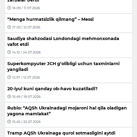
zarbalar berdi
16:09 / 11.07.2026
“Menga hurmatsizlik qilmang” – Messi
17:03 / 12.07.2026
Saudiya shahzodasi Londondagi mehmonxonada
vafot etdi
14:10 / 24.07.2026
Superkompyuter JCH g‘olibligi uchun taxminlarni
yangiladi
12:57 / 12.07.2026
20-iyul kuni qanday ob-havo kuzatiladi?
15:49 / 19.07.2026
Rubio: “AQSh Ukrainadagi mojaroni hal qila oladigan
yagona mamlakat”
15:45 / 22.07.2026
Tramp AQSh Ukrainaga qurol sotmasligini aytdi