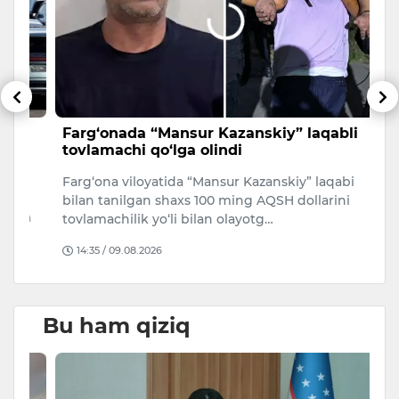
Farg‘onada “Mansur Kazanskiy” laqabli
T
tovlamachi qo‘lga olindi
a
m
Farg‘ona viloyatida “Mansur Kazanskiy” laqabi
n
7 
bilan tanilgan shaxs 100 ming AQSH dollarini
n
ta
tovlamachilik yo‘li bilan olayotg…
Ch
14:35 / 09.08.2026
Bu ham qiziq