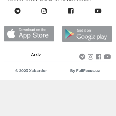
Arxiv
© 2023 Xabardor
By FullFocus.uz