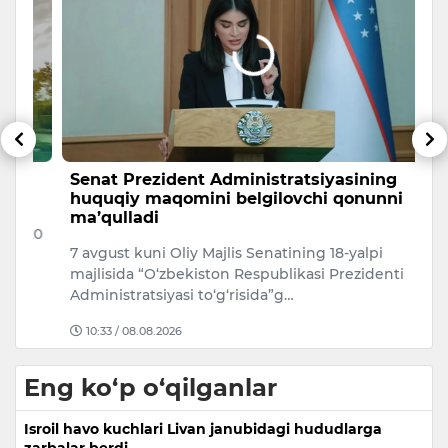
Senat Prezident Administratsiyasining
T
huquqiy maqomini belgilovchi qonunni
m
ma’qulladi
20
A
7 avgust kuni Oliy Majlis Senatining 18-yalpi
s
majlisida “O‘zbekiston Respublikasi Prezidenti
no
Administratsiyasi to‘g‘risida”g…
10:33 / 08.08.2026
Eng ko‘p o‘qilganlar
Isroil havo kuchlari Livan janubidagi hududlarga