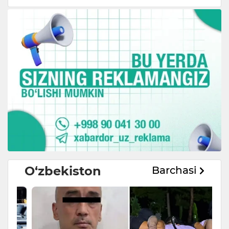
O‘zbekiston
Barchasi