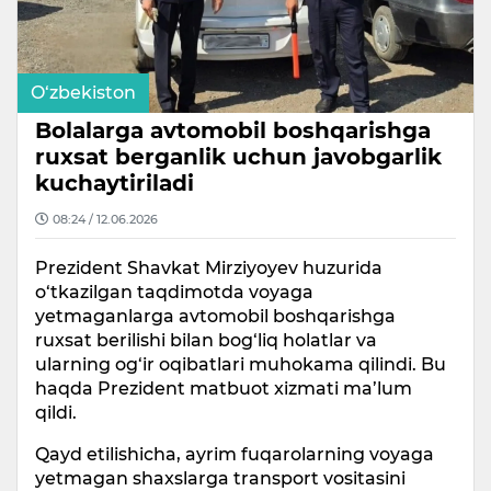
O‘zbekiston
Bolalarga avtomobil boshqarishga
ruxsat berganlik uchun javobgarlik
kuchaytiriladi
08:24 / 12.06.2026
Prezident Shavkat Mirziyoyev huzurida
o‘tkazilgan taqdimotda voyaga
yetmaganlarga avtomobil boshqarishga
ruxsat berilishi bilan bog‘liq holatlar va
ularning og‘ir oqibatlari muhokama qilindi. Bu
haqda Prezident matbuot xizmati ma’lum
qildi.
Qayd etilishicha, ayrim fuqarolarning voyaga
yetmagan shaxslarga transport vositasini