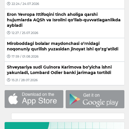
22:24 / 24.07.2026
Eron Yevropa Ittifoqini tinch aholiga qarshi
hujumlarda AQSh va Isroilni qo‘llab-quvvatlaganlikda
aybladi
12:27 / 25.07.2026
Miroboddagi bolalar maydonchasi o‘rnidagi
noqonuniy qurilish yuzasidan jinoyat ishi qo‘zg‘atildi
17:59 / 01.08.2026
Shveysariya sudi Gulnora Karimova bo‘yicha ishni
yakunladi, Lombard Odier banki jarimaga tortildi
15:21 / 28.07.2026