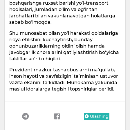
boshqarishga ruxsat berishi yo‘l-transport
hodisalari, jumladan o‘lim va og‘ir tan
jarohatlari bilan yakunlanayotgan holatlarga
sabab bo‘lmoqda.
Shu munosabat bilan yo‘l harakati qoidalariga
rioya etilishini kuchaytirish, bunday
qonunbuzarliklarning oldini olish hamda
javobgarlik choralarini qat’iylashtirish bo‘yicha
takliflar ko‘rib chiqildi.
Prezident mazkur tashabbuslarni ma’qullab,
inson hayoti va xavfsizligini ta’minlash ustuvor
vazifa ekanini ta’kidladi. Muhokama yakunida
mas’ul idoralarga tegishli topshiriqlar berildi.
Ulashing