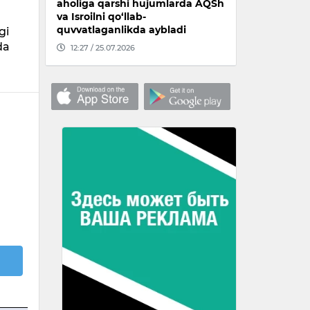
aholiga qarshi hujumlarda AQSh
va Isroilni qo‘llab-
quvvatlaganlikda aybladi
gi
da
12:27 / 25.07.2026