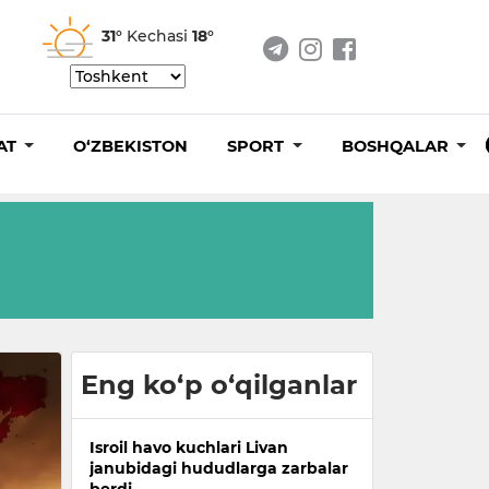
31°
Kechasi
18°
AT
O‘ZBEKISTON
SPORT
BOSHQALAR
Eng ko‘p o‘qilganlar
Isroil havo kuchlari Livan
janubidagi hududlarga zarbalar