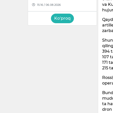
va Ku
15:16 / 06.08.2026
huju
Ko‘proq
Qayd 
artil
zarb
Shun
qilin
394 
107 t
171 t
215 t
Rossi
opera
Bund
mudo
ta ha
dron 