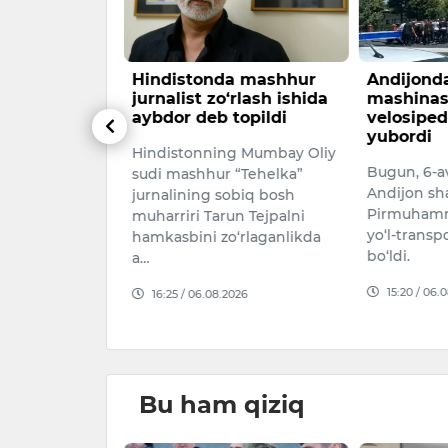
kvartiralar
Hindistonda mashhur
Andijond
i, hovlilar
jurnalist zo‘rlash ishida
mashinas
di
aybdor deb topildi
velosiped
yubordi
 2026-yilning
Hindistonning Mumbay Oliy
Bugun, 6-a
agidan boshlab
sudi mashhur “Tehelka”
Andijon sh
i indeksini
jurnalining sobiq bosh
Pirmuhamm
 yangi
muharriri Tarun Tejpalni
yo‘l-transp
i joriy et…
hamkasbini zo‘rlaganlikda
bo‘ldi.
a…
026
15:20 / 06.
16:25 / 06.08.2026
Bu ham qiziq