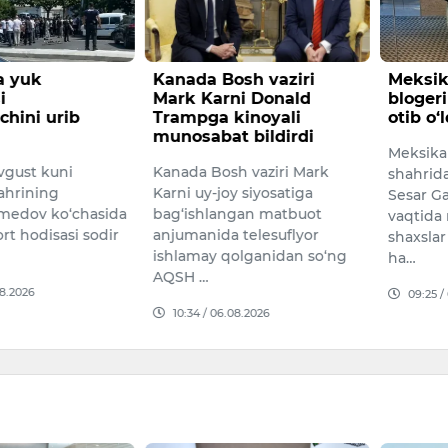
a yuk
Kanada Bosh vaziri
Meksik
i
Mark Karni Donald
blogeri
chini urib
Trampga kinoyali
otib o‘l
munosabat bildirdi
Meksika
vgust kuni
Kanada Bosh vaziri Mark
shahrida
ahrining
Karni uy-joy siyosatiga
Sesar Ga
edov ko‘chasida
bag‘ishlangan matbuot
vaqtida
ort hodisasi sodir
anjumanida telesuflyor
shaxsla
ishlamay qolganidan so‘ng
ha…
AQSH …
08.2026
09:25 /
10:34 / 06.08.2026