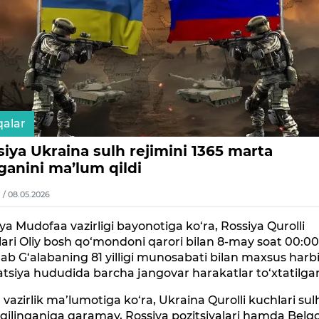
alar
iya Ukraina sulh rejimini 1365 marta
ganini ma’lum qildi
7 / 08.05.2026
ya Mudofaa vazirligi bayonotiga ko‘ra, Rossiya Qurolli
ari Oliy bosh qo‘mondoni qarori bilan 8-may soat 00:0
ab G‘alabaning 81 yilligi munosabati bilan maxsus harb
tsiya hududida barcha jangovar harakatlar to‘xtatilga
 vazirlik ma’lumotiga ko‘ra, Ukraina Qurolli kuchlari sul
 qilinganiga qaramay, Rossiya pozitsiyalari hamda Belg