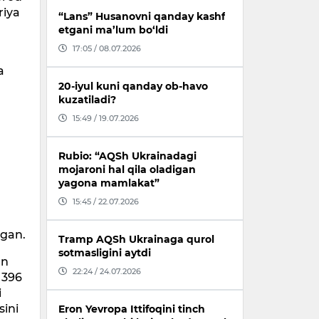
riya
“Lans” Husanovni qanday kashf
etgani ma’lum bo‘ldi
17:05 / 08.07.2026
a
20-iyul kuni qanday ob-havo
kuzatiladi?
15:49 / 19.07.2026
Rubio: “AQSh Ukrainadagi
mojaroni hal qila oladigan
yagona mamlakat”
15:45 / 22.07.2026
ngan.
Tramp AQSh Ukrainaga qurol
sotmasligini aytdi
an
22:24 / 24.07.2026
 396
i
sini
Eron Yevropa Ittifoqini tinch