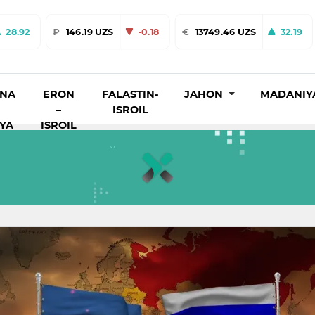
28.92
₽
146.19 UZS
-0.18
€
13749.46 UZS
32.19
INA
ERON
FALASTIN-
JAHON
MADANIY
–
ISROIL
IYA
ISROIL