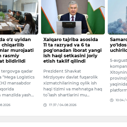
a o‘z uyidan
Xalqaro tajriba asosida
Samarq
chiqarilib
11 ta razryad va 6 ta
yo'ldos
nlar murojaati
pog'onadan iborat yangi
uchiril
n rasmiy
ish haqi setkasini joriy
5-avgus
 bildirildi
etish taklif qilindi
kompani
n tergovga qadar
Prezident Shavkat
Xitoyni
a “Mega Logistics
Mirziyoyev davlat fuqarolik
provinsi
MCHJ mansabdor
xizmatchilarining oylik ish
yaqinida
uqorida
haqi tizimi va mehnatga haq
platfor
an manzilda yash…
toʻlash shartlarini mu…
10:04 /
08.2026
17:37 / 04.08.2026