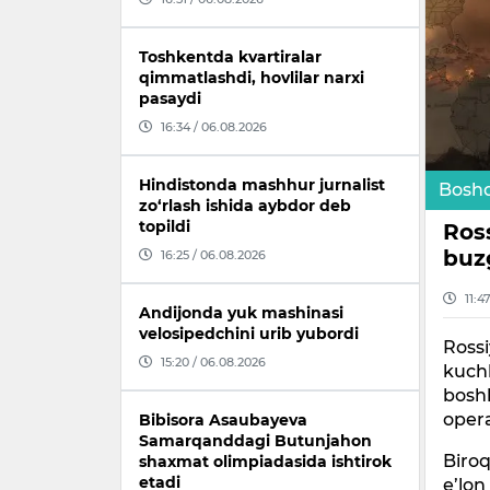
Toshkentda kvartiralar
qimmatlashdi, hovlilar narxi
pasaydi
16:34 / 06.08.2026
Hindistonda mashhur jurnalist
Boshq
zo‘rlash ishida aybdor deb
topildi
Ross
buz
16:25 / 06.08.2026
11:4
Andijonda yuk mashinasi
velosipedchini urib yubordi
Rossi
15:20 / 06.08.2026
kuchl
boshl
opera
Bibisora Asaubayeva
Samarqanddagi Butunjahon
Biroq
shaxmat olimpiadasida ishtirok
etadi
e’lon