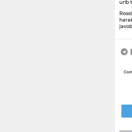
urib 
Rossi
harak
javob