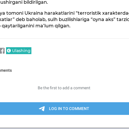
tushirgani bildirilgan.
ya tomoni Ukraina harakatlarini “terroristik xarakterda
atlar” deb baholab, sulh buzilishlariga “oyna aks” tarzi
 qaytarilganini ma’lum qilgan.
Ulashing