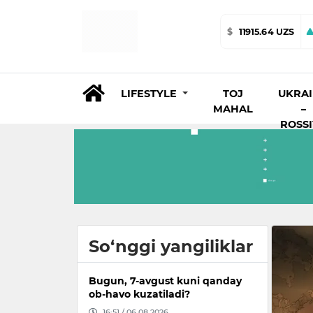
$
11915.64 UZS
LIFESTYLE
TOJ
UKRA
MAHAL
–
ROSS
So‘nggi yangiliklar
Bugun, 7-avgust kuni qanday
ob-havo kuzatiladi?
16:51 / 06.08.2026