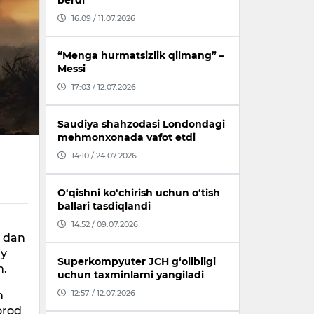
berdi
16:09 / 11.07.2026
“Menga hurmatsizlik qilmang” –
Messi
17:03 / 12.07.2026
Saudiya shahzodasi Londondagi
mehmonxonada vafot etdi
14:10 / 24.07.2026
O‘qishni ko‘chirish uchun o‘tish
ballari tasdiqlandi
14:52 / 09.07.2026
0 dan
iy
Superkompyuter JCH g‘olibligi
n.
uchun taxminlarni yangiladi
12:57 / 12.07.2026
h
orod