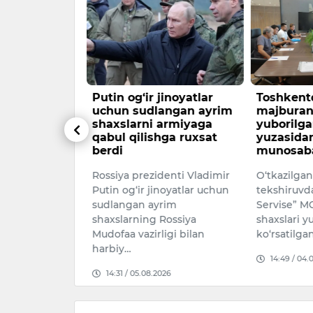
ON XALQ
Putin og‘ir jinoyatlar
Toshkentd
RIFA
uchun sudlangan ayrim
majburan 
shaxslarni armiyaga
yuborilga
qabul qilishga ruxsat
yuzasida
oti va
berdi
munosabat
ir judolikka
Rossiya prezidenti Vladimir
O‘tkazilga
naviy
Putin og‘ir jinoyatlar uchun
tekshiruvd
ing taniqli
sudlangan ayrim
Servise” 
dan biri,
shaxslarning Rossiya
shaxslari y
Mudofaa vazirligi bilan
ko‘rsatilg
026
harbiy…
14:49 / 04.
14:31 / 05.08.2026