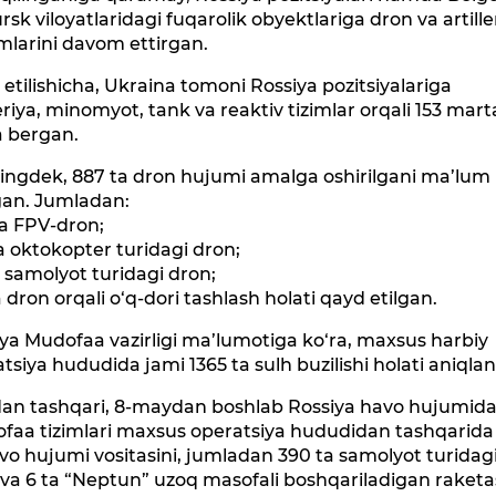
rsk viloyatlaridagi fuqarolik obyektlariga dron va artille
mlarini davom ettirgan.
etilishicha, Ukraina tomoni Rossiya pozitsiyalariga
leriya, minomyot, tank va reaktiv tizimlar orqali 153 mart
a bergan.
ingdek, 887 ta dron hujumi amalga oshirilgani ma’lum
gan. Jumladan:
ta FPV-dron;
a oktokopter turidagi dron;
a samolyot turidagi dron;
a dron orqali o‘q-dori tashlash holati qayd etilgan.
ya Mudofaa vazirligi ma’lumotiga ko‘ra, maxsus harbiy
tsiya hududida jami 1365 ta sulh buzilishi holati aniqla
an tashqari, 8-maydan boshlab Rossiya havo hujumid
faa tizimlari maxsus operatsiya hududidan tashqarida
vo hujumi vositasini, jumladan 390 ta samolyot turidag
va 6 ta “Neptun” uzoq masofali boshqariladigan raketa