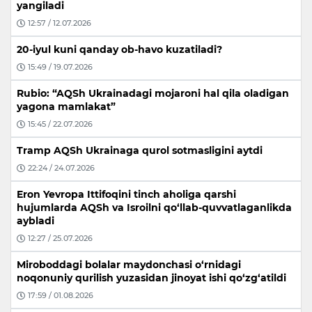
yangiladi
12:57 / 12.07.2026
20-iyul kuni qanday ob-havo kuzatiladi?
15:49 / 19.07.2026
Rubio: “AQSh Ukrainadagi mojaroni hal qila oladigan
yagona mamlakat”
15:45 / 22.07.2026
Tramp AQSh Ukrainaga qurol sotmasligini aytdi
22:24 / 24.07.2026
Eron Yevropa Ittifoqini tinch aholiga qarshi
hujumlarda AQSh va Isroilni qo‘llab-quvvatlaganlikda
aybladi
12:27 / 25.07.2026
Miroboddagi bolalar maydonchasi o‘rnidagi
noqonuniy qurilish yuzasidan jinoyat ishi qo‘zg‘atildi
17:59 / 01.08.2026