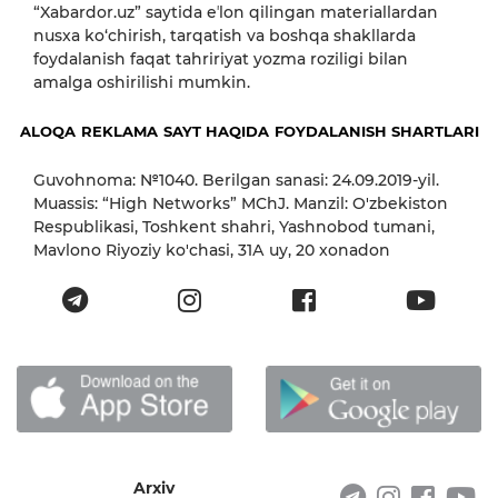
“Xabardor.uz” saytida eʼlon qilingan materiallardan
nusxa ko‘chirish, tarqatish va boshqa shakllarda
foydalanish faqat tahririyat yozma roziligi bilan
amalga oshirilishi mumkin.
ALOQA
REKLAMA
SAYT HAQIDA
FOYDALANISH SHARTLARI
Guvohnoma: №1040. Berilgan sanasi: 24.09.2019-yil.
Muassis: “High Networks” MChJ. Manzil: O'zbekiston
Respublikasi, Toshkent shahri, Yashnobod tumani,
Mavlono Riyoziy ko'chasi, 31А uy, 20 xonadon
Arxiv