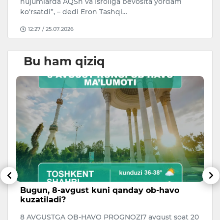
hujumlarda AQSh va Isroilga bevosita yordam
ko‘rsatdi”, – dedi Eron Tashqi…
12:27 / 25.07.2026
Bu ham qiziq
Bugun, 8-avgust kuni qanday ob-havo
“
kuzatiladi?
k
8 AVGUSTGA OB-HAVO PROGNOZI7 avgust soat 20
Av