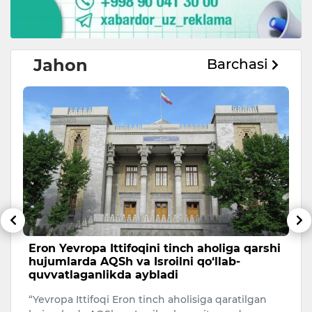
Jahon
Barchasi
Eron Yevropa Ittifoqini tinch aholiga qarshi
T
hujumlarda AQSh va Isroilni qo‘llab-
a
quvvatlaganlikda aybladi
A
“Yevropa Ittifoqi Eron tinch aholisiga qaratilgan
Uk