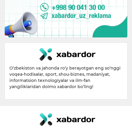
O‘zbekiston va jahonda ro‘y berayotgan eng so‘nggi
voqea-hodisalar, sport, shou-biznes, madaniyat,
informatsion texnologiyalar va ilm-fan
yangiliklaridan doimo xabardor bo‘ling!