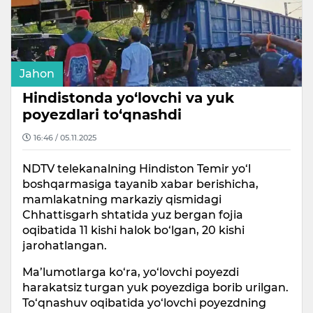
Jahon
Hindistonda yo‘lovchi va yuk
poyezdlari to‘qnashdi
16:46 / 05.11.2025
NDTV telekanalning Hindiston Temir yo‘l
boshqarmasiga tayanib xabar berishicha,
mamlakatning markaziy qismidagi
Chhattisgarh shtatida yuz bergan fojia
oqibatida 11 kishi halok bo‘lgan, 20 kishi
jarohatlangan.
Ma’lumotlarga ko‘ra, yo‘lovchi poyezdi
harakatsiz turgan yuk poyezdiga borib urilgan.
To‘qnashuv oqibatida yo‘lovchi poyezdning