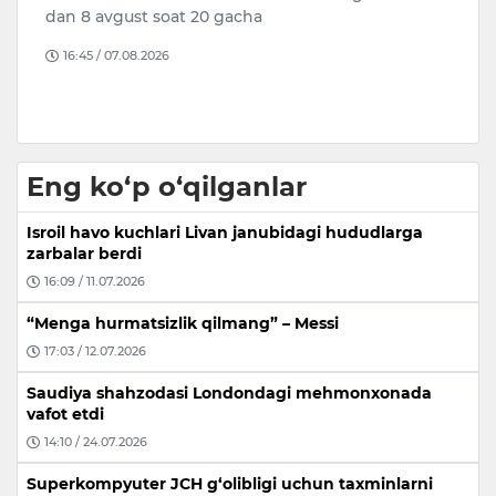
n
dan 8 avgust soat 20 gacha
g‘
n
h
16:45 / 07.08.2026
Eng ko‘p o‘qilganlar
Isroil havo kuchlari Livan janubidagi hududlarga
zarbalar berdi
16:09 / 11.07.2026
“Menga hurmatsizlik qilmang” – Messi
17:03 / 12.07.2026
Saudiya shahzodasi Londondagi mehmonxonada
vafot etdi
14:10 / 24.07.2026
Superkompyuter JCH g‘olibligi uchun taxminlarni