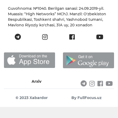
Guvohnoma: №1040. Berilgan sanasi: 24.09.2019-yil.
Muassis: “High Networks” MChJ. Manzil: O'zbekiston
Respublikasi, Toshkent shahri, Yashnobod tumani,
Mavlono Riyoziy ko'chasi, 31А uy, 20 xonadon
Arxiv
© 2023 Xabardor
By FullFocus.uz