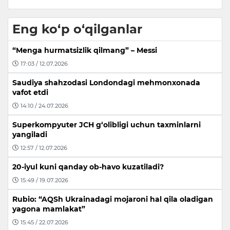
Eng ko‘p o‘qilganlar
“Menga hurmatsizlik qilmang” – Messi
17:03 / 12.07.2026
Saudiya shahzodasi Londondagi mehmonxonada
vafot etdi
14:10 / 24.07.2026
Superkompyuter JCH g‘olibligi uchun taxminlarni
yangiladi
12:57 / 12.07.2026
20-iyul kuni qanday ob-havo kuzatiladi?
15:49 / 19.07.2026
Rubio: “AQSh Ukrainadagi mojaroni hal qila oladigan
yagona mamlakat”
15:45 / 22.07.2026