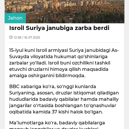
Jahon
Isroil Suriya janubiga zarba berdi
12:58 / 16.07.2025
15-iyul kuni Isroil armiyasi Suriya janubidagi As-
Suvayda viloyatida hukumat qo‘shinlariga
zarbalar yo‘lladi. Isroil buni ozchilikni tashkil
etuvchi druzlarni himoya qilish maqsadida
amalga oshirganini bildirmoqda.
BBC xabariga ko‘ra, so‘nggi kunlarda
Suriyaning, asosan, druzlar istiqomat qiladigan
hududlarida badaviy qabilalar hamda mahalliy
jangarilar o‘rtasida boshlangan to‘qnashuvlar
oqibatida kamida 37 kishi halok bo‘lgan.
Ma’lumotlarga ko‘ra, badaviy qabilalarga