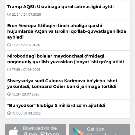
Tramp AQSh Ukrainaga qurol sotmasligini aytdi
22:24 / 24.07.2026
Eron Yevropa Ittifoqini tinch aholiga qarshi
hujumlarda AQSh va Isroilni qo‘llab-quvvatlaganlikda
aybladi
12:27 / 25.07.2026
Miroboddagi bolalar maydonchasi o‘rnidagi
noqonuniy qurilish yuzasidan jinoyat ishi qo‘zg‘atildi
17:59 / 01.08.2026
Shveysariya sudi Gulnora Karimova bo‘yicha ishni
yakunladi, Lombard Odier banki jarimaga tortildi
15:21 / 28.07.2026
"Bunyodkor" klubiga 5 milliard so‘m ajratildi
18:08 / 01.08.2026