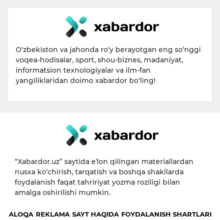
O‘zbekiston va jahonda ro‘y berayotgan eng so‘nggi
voqea-hodisalar, sport, shou-biznes, madaniyat,
informatsion texnologiyalar va ilm-fan
yangiliklaridan doimo xabardor bo‘ling!
“Xabardor.uz” saytida eʼlon qilingan materiallardan
nusxa ko‘chirish, tarqatish va boshqa shakllarda
foydalanish faqat tahririyat yozma roziligi bilan
amalga oshirilishi mumkin.
ALOQA
REKLAMA
SAYT HAQIDA
FOYDALANISH SHARTLARI