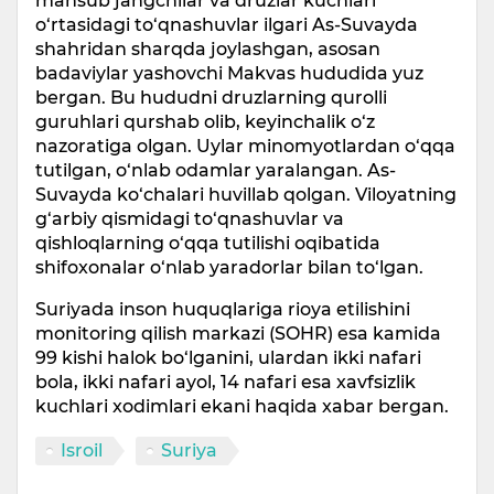
mansub jangchilar va druzlar kuchlari
o‘rtasidagi to‘qnashuvlar ilgari As-Suvayda
shahridan sharqda joylashgan, asosan
badaviylar yashovchi Makvas hududida yuz
bergan. Bu hududni druzlarning qurolli
guruhlari qurshab olib, keyinchalik o‘z
nazoratiga olgan. Uylar minomyotlardan o‘qqa
tutilgan, o‘nlab odamlar yaralangan. As-
Suvayda ko‘chalari huvillab qolgan. Viloyatning
g‘arbiy qismidagi to‘qnashuvlar va
qishloqlarning o‘qqa tutilishi oqibatida
shifoxonalar o‘nlab yaradorlar bilan to‘lgan.
Suriyada inson huquqlariga rioya etilishini
monitoring qilish markazi (SOHR) esa kamida
99 kishi halok bo‘lganini, ulardan ikki nafari
bola, ikki nafari ayol, 14 nafari esa xavfsizlik
kuchlari xodimlari ekani haqida xabar bergan.
Isroil
Suriya