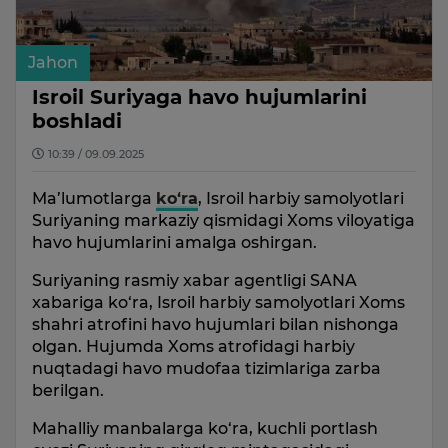
Jahon
Isroil Suriyaga havo hujumlarini
boshladi
10:39 / 09.09.2025
Ma’lumotlarga
ko‘ra
, Isroil harbiy samolyotlari
Suriyaning markaziy qismidagi Xoms viloyatiga
havo hujumlarini amalga oshirgan.
Suriyaning rasmiy xabar agentligi SANA
xabariga ko‘ra, Isroil harbiy samolyotlari Xoms
shahri atrofini havo hujumlari bilan nishonga
olgan. Hujumda Xoms atrofidagi harbiy
nuqtadagi havo mudofaa tizimlariga zarba
berilgan.
Mahalliy manbalarga ko‘ra, kuchli portlash