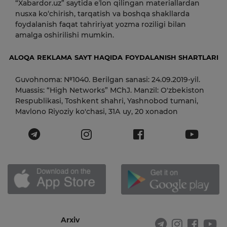
“Xabardor.uz” saytida eʼlon qilingan materiallardan
nusxa ko‘chirish, tarqatish va boshqa shakllarda
foydalanish faqat tahririyat yozma roziligi bilan
amalga oshirilishi mumkin.
ALOQA
REKLAMA
SAYT HAQIDA
FOYDALANISH SHARTLARI
Guvohnoma: №1040. Berilgan sanasi: 24.09.2019-yil.
Muassis: “High Networks” MChJ. Manzil: O'zbekiston
Respublikasi, Toshkent shahri, Yashnobod tumani,
Mavlono Riyoziy ko'chasi, 31А uy, 20 xonadon
Arxiv