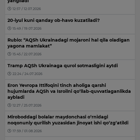
yangiladi
12:57 / 12.07.2026
20-iyul kuni qanday ob-havo kuzatiladi?
15:49 / 19.07.2026
Rubio: “AQSh Ukrainadagi mojaroni hal qila oladigan
yagona mamlakat”
15:45 / 22.07.2026
Tramp AQSh Ukrainaga qurol sotmasligini aytdi
22:24 / 24.07.2026
Eron Yevropa Ittifoqini tinch aholiga qarshi
hujumlarda AQSh va Isroilni qo‘llab-quvvatlaganlikda
aybladi
12:27 / 25.07.2026
Miroboddagi bolalar maydonchasi o‘rnidagi
noqonuniy qurilish yuzasidan jinoyat ishi qo‘zg‘atildi
17:59 / 01.08.2026