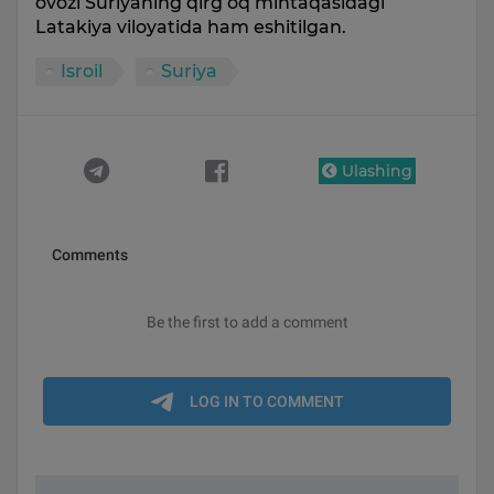
ovozi Suriyaning qirg‘oq mintaqasidagi
Latakiya viloyatida ham eshitilgan.
Isroil
Suriya
Ulashing