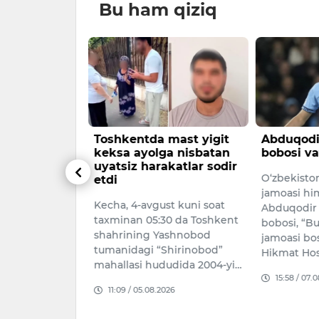
Bu ham qiziq
kvartiralar
Toshkentda mast yigit
Abduqodi
i, hovlilar
keksa ayolga nisbatan
bobosi va
di
uyatsiz harakatlar sodir
O‘zbekiston
etdi
 2026-yilning
jamoasi hi
Kecha, 4-avgust kuni soat
agidan boshlab
Abduqodir
taxminan 05:30 da Toshkent
i indeksini
bobosi, “B
shahrining Yashnobod
 yangi
jamoasi bo
tumanidagi “Shirinobod”
i joriy et…
Hikmat Ho
mahallasi hududida 2004-yi…
026
15:58 / 07.
11:09 / 05.08.2026