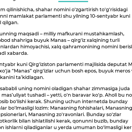
m qilinishicha, shahar nomini o‘zgartirish to‘g‘risidagi
nni mamlakat parlamenti shu yilning 10-sentyabr kuni
 qilgan.
unning maqsadi – milliy mafkurani mustahkamlash,
obod shahriga buyuk Manas – qirg‘iz xalqining turli
nlardan himoyachisi, xalq qahramonining nomini berish
adi xabarda.
ntyabr kuni Qirg‘iziston parlamenti majlisida deputat M
o‘ja “Manas” qirg‘izlar uchun bosh epos, buyuk meros
kanini ta’kidlagan.
 sababli uning nomini oladigan shahar zimmasiga juda
 mas’uliyat tushadi – yetti, o‘n baravar ko‘p. Aholi bu 
sib bo‘lishi kerak. Shuning uchun internetda bunday
lar bo‘lmasligi lozim: Manasning fohishalari, Manasnin
psionerlari, Manasning zo‘ravonlari. Bunday so‘zlar
otkorlik bilan ishlatilishi kerak, qonunni buzib, bunday
 ishlarni qiladiganlar u yerda umuman bo‘lmasligi ker