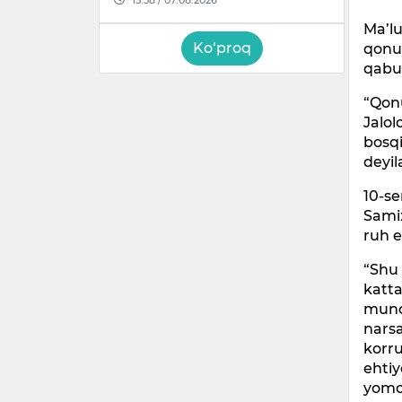
Ma’lu
Ko‘proq
qonu
qabul
“Qon
Jalol
bosqi
deyil
10-se
Samix
ruh e
“Shu
katta
muno
narsa
korru
ehtiy
yomon