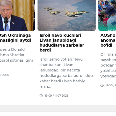
Sh Ukrainaga
Isroil havo kuchlari
AQShda
masligini aytdi
Livan janubidagi
anomal
hududlarga zarbalar
bo‘ldi
denti Donald
berdi
O‘limlar
hma Shtatlar
Isroil samolyotlari 11-iyul
payshan
qurol sotmasligini
shanba kuni Livan
bo‘lgan
janubidagi bir nechta
yoshi a
07.2026
hududlarga zarba berdi, deb
yoshgac
xabar berdi Livan harbiy
14:56 /
man…
16:09 / 11.07.2026