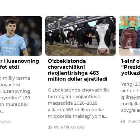
r Husanovning
O‘zbekistonda
1-sinf 
fot etdi
chorvachilikni
“Prezid
rivojlantirishga 463
yetkaz
 milliy terma
million dollar ajratiladi
Yangi 20
moyachisi
O‘zbekistonda chorvachilik
uchun 1-
 Husanovning
tarmog‘ini rivojlantirish
qilinayo
unyodkor” U19
maqsadida 2026–2028
mo‘ljall
sh murabbiyi
yillarda 463 million dollar
sovg‘ala
s…
miqdorida mablag‘ yo‘na…
17:33 /
08.2026
09:19 / 06.08.2026