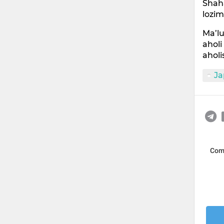
Shaha
lozim
Ma’lu
aholi
aholi
Ja