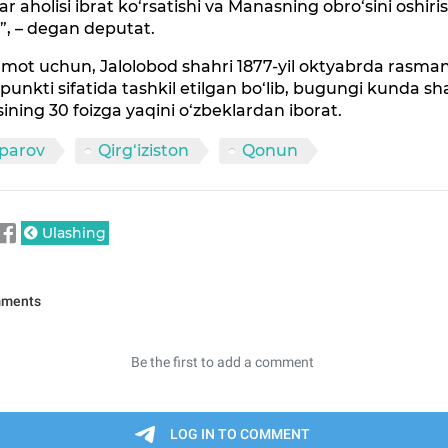
r aholisi ibrat ko‘rsatishi va Manasning obro‘sini oshiris
”, – degan deputat.
mot uchun, Jalolobod shahri 1877-yil oktyabrda rasma
 punkti sifatida tashkil etilgan bo‘lib, bugungi kunda s
sining 30 foizga yaqini o‘zbeklardan iborat.
parov
Qirg‘iziston
Qonun
Ulashing