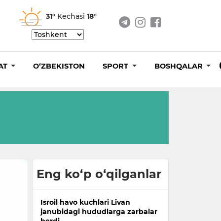
31°
Kechasi
18°
AT
O‘ZBEKISTON
SPORT
BOSHQALAR
Eng ko‘p o‘qilganlar
Isroil havo kuchlari Livan
janubidagi hududlarga zarbalar