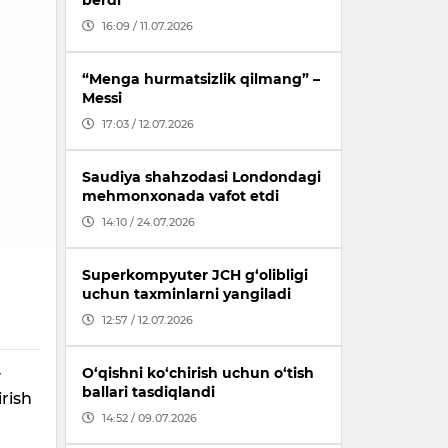
berdi
16:09 / 11.07.2026
“Menga hurmatsizlik qilmang” –
Messi
17:03 / 12.07.2026
Saudiya shahzodasi Londondagi
mehmonxonada vafot etdi
14:10 / 24.07.2026
Superkompyuter JCH g‘olibligi
uchun taxminlarni yangiladi
12:57 / 12.07.2026
O‘qishni ko‘chirish uchun o‘tish
v
ballari tasdiqlandi
irish
14:52 / 09.07.2026