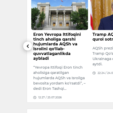
ohlar
Eron Yevropa Ittifoqini
Tramp AQ
ulab tushdi
tinch aholiga qarshi
qurol sot
hujumlarda AQSh va
ng barchasi
AQSh prezi
Isroilni qo‘llab-
quvvatlaganlikda
Tramp Qo‘s
aybladi
Ukrainaga 
026
aytdi.
“Yevropa Ittifoqi Eron tinch
aholisiga qaratilgan
22:24 / 24.
hujumlarda AQSh va Isroilga
bevosita yordam ko‘rsatdi”, –
dedi Eron Tashqi…
12:27 / 25.07.2026