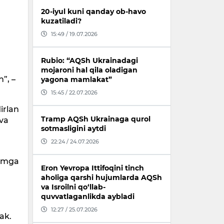
20-iyul kuni qanday ob-havo
kuzatiladi?
15:49 / 19.07.2026
Rubio: “AQSh Ukrainadagi
mojaroni hal qila oladigan
”, –
yagona mamlakat”
15:45 / 22.07.2026
irlan
Tramp AQSh Ukrainaga qurol
 va
sotmasligini aytdi
22:24 / 24.07.2026
nomga
Eron Yevropa Ittifoqini tinch
aholiga qarshi hujumlarda AQSh
g
va Isroilni qo‘llab-
quvvatlaganlikda aybladi
12:27 / 25.07.2026
ak.