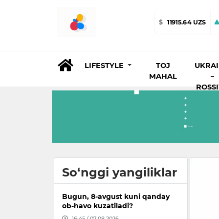
$
11915.64 UZS
LIFESTYLE
TOJ
UKRA
MAHAL
–
ROSS
So‘nggi yangiliklar
Bugun, 8-avgust kuni qanday
ob-havo kuzatiladi?
16:45 / 07.08.2026