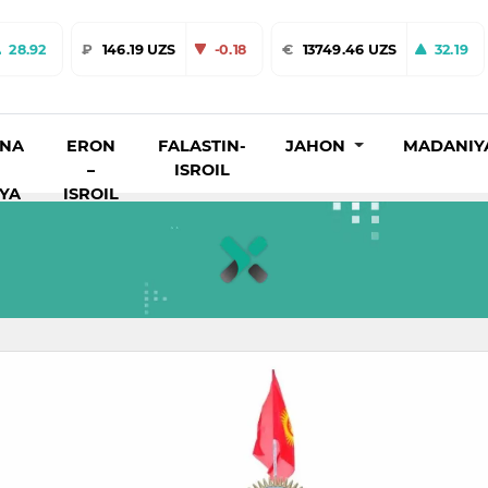
28.92
₽
146.19 UZS
-0.18
€
13749.46 UZS
32.19
INA
ERON
FALASTIN-
JAHON
MADANIY
–
ISROIL
IYA
ISROIL