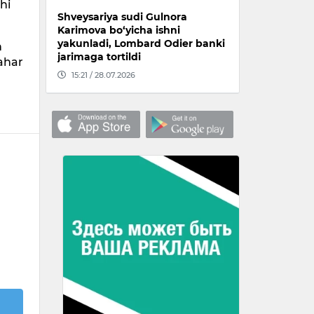
hi
Shveysariya sudi Gulnora
Karimova bo‘yicha ishni
yakunladi, Lombard Odier banki
n
jarimaga tortildi
hahar
15:21 / 28.07.2026