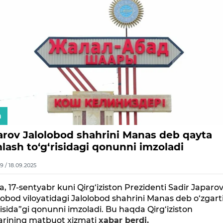
n
arov Jalolobod shahrini Manas deb qayta
lash to‘g‘risidagi qonunni imzoladi
9 / 18.09.2025
, 17-sentyabr kuni Qirg‘iziston Prezidenti Sadir Japaro
lobod viloyatidagi Jalolobod shahrini Manas deb o‘zgart
risida”gi qonunni imzoladi. Bu haqda Qirg‘iziston
arining matbuot xizmati
xabar berdi.