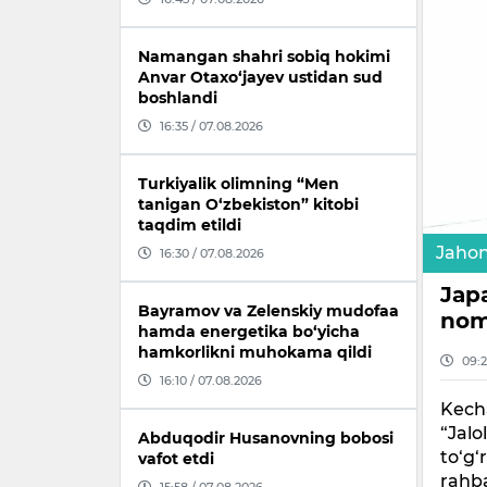
Namangan shahri sobiq hokimi
Anvar Otaxo‘jayev ustidan sud
boshlandi
16:35 / 07.08.2026
Turkiyalik olimning “Men
tanigan O‘zbekiston” kitobi
taqdim etildi
Jaho
16:30 / 07.08.2026
Jap
Bayramov va Zelenskiy mudofaa
nom
hamda energetika bo‘yicha
hamkorlikni muhokama qildi
09:2
16:10 / 07.08.2026
Kecha
“Jalo
Abduqodir Husanovning bobosi
to‘g‘
vafot etdi
rahb
15:58 / 07.08.2026