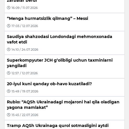
zarbalar berdi
16:09 / 11.07.2026
“Menga hurmatsizlik qilmang” – Messi
17:03 / 12.07.2026
Saudiya shahzodasi Londondagi mehmonxonada
vafot etdi
14:10 / 24.07.2026
Superkompyuter JCH g‘olibligi uchun taxminlarni
yangiladi
12:57 / 12.07.2026
20-iyul kuni qanday ob-havo kuzatiladi?
15:49 / 19.07.2026
Rubio: “AQSh Ukrainadagi mojaroni hal qila oladigan
yagona mamlakat”
15:45 / 22.07.2026
Tramp AQSh Ukrainaga qurol sotmasligini aytdi