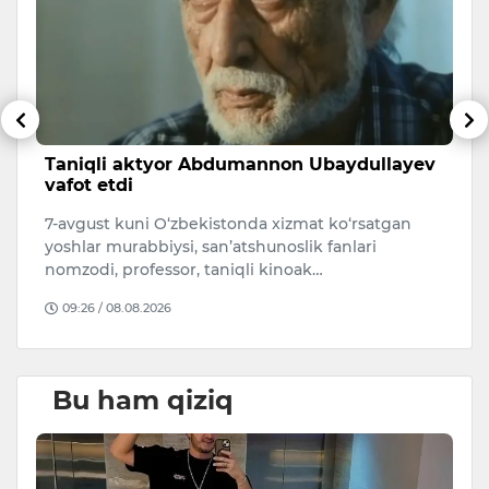
sh
Taniqli aktyor Abdumannon Ubaydullayev
A
vafot etdi
s
7-avgust kuni O‘zbekistonda xizmat ko‘rsatgan
A
i.
yoshlar murabbiysi, san’atshunoslik fanlari
qa
nomzodi, professor, taniqli kinoak…
O
09:26 / 08.08.2026
Bu ham qiziq