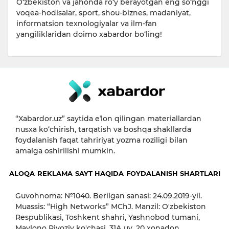
O‘zbekiston va jahonda ro‘y berayotgan eng so‘nggi
voqea-hodisalar, sport, shou-biznes, madaniyat,
informatsion texnologiyalar va ilm-fan
yangiliklaridan doimo xabardor bo‘ling!
“Xabardor.uz” saytida eʼlon qilingan materiallardan
nusxa ko‘chirish, tarqatish va boshqa shakllarda
foydalanish faqat tahririyat yozma roziligi bilan
amalga oshirilishi mumkin.
ALOQA
REKLAMA
SAYT HAQIDA
FOYDALANISH SHARTLARI
Guvohnoma: №1040. Berilgan sanasi: 24.09.2019-yil.
Muassis: “High Networks” MChJ. Manzil: O'zbekiston
Respublikasi, Toshkent shahri, Yashnobod tumani,
Mavlono Riyoziy ko'chasi, 31А uy, 20 xonadon