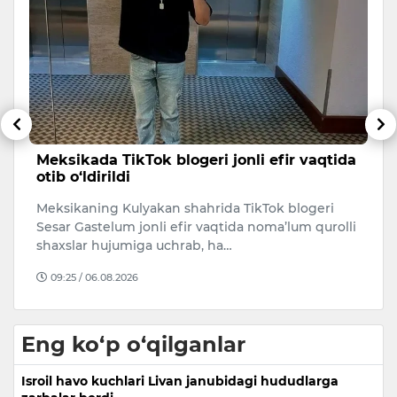
o”
Meksikada TikTok blogeri jonli efir vaqtida
B
otib o‘ldirildi
e
m
bi
Meksikaning Kulyakan shahrida TikTok blogeri
Uk
Sesar Gastelum jonli efir vaqtida noma’lum qurolli
Oz
shaxslar hujumiga uchrab, ha…
q
09:25 / 06.08.2026
Eng ko‘p o‘qilganlar
Isroil havo kuchlari Livan janubidagi hududlarga