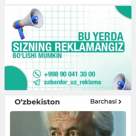
O‘zbekiston
Barchasi