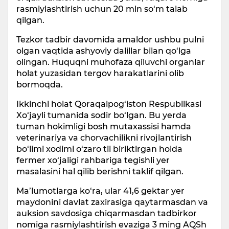
rasmiylashtirish uchun 20 mln so‘m talab
qilgan.
Tezkor tadbir davomida amaldor ushbu pulni
olgan vaqtida ashyoviy dalillar bilan qo‘lga
olingan. Huquqni muhofaza qiluvchi organlar
holat yuzasidan tergov harakatlarini olib
bormoqda.
Ikkinchi holat Qoraqalpog‘iston Respublikasi
Xo‘jayli tumanida sodir bo‘lgan. Bu yerda
tuman hokimligi bosh mutaxassisi hamda
veterinariya va chorvachilikni rivojlantirish
bo‘limi xodimi o‘zaro til biriktirgan holda
fermer xo‘jaligi rahbariga tegishli yer
masalasini hal qilib berishni taklif qilgan.
Ma’lumotlarga ko‘ra, ular 41,6 gektar yer
maydonini davlat zaxirasiga qaytarmasdan va
auksion savdosiga chiqarmasdan tadbirkor
nomiga rasmiylashtirish evaziga 3 ming AQSh