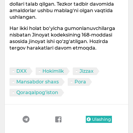
dollari talab qilgan. Tezkor tadbir davomida
amaldorlar ushbu mablag‘ni olgan vaqtida
ushlangan.
Har ikki holat bo‘yicha gumonlanuvchilarga
nisbatan Jinoyat kodeksining 168-moddasi
asosida jinoyat ishi qo‘zg‘atilgan. Hozirda
tergov harakatlari davom etmoqda.
DXX
Hokimlik
Jizzax
Mansabdor shaxs
Pora
Qoraqalpog‘iston
Ulashing