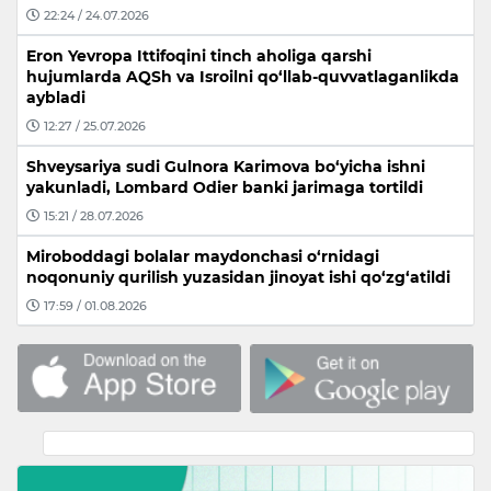
22:24 / 24.07.2026
Eron Yevropa Ittifoqini tinch aholiga qarshi
hujumlarda AQSh va Isroilni qo‘llab-quvvatlaganlikda
aybladi
12:27 / 25.07.2026
Shveysariya sudi Gulnora Karimova bo‘yicha ishni
yakunladi, Lombard Odier banki jarimaga tortildi
15:21 / 28.07.2026
Miroboddagi bolalar maydonchasi o‘rnidagi
noqonuniy qurilish yuzasidan jinoyat ishi qo‘zg‘atildi
17:59 / 01.08.2026