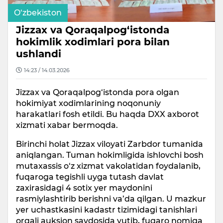
O‘zbekiston
Jizzax va Qoraqalpog‘istonda
hokimlik xodimlari pora bilan
ushlandi
14:23 / 14.03.2026
Jizzax va Qoraqalpog‘istonda pora olgan
hokimiyat xodimlarining noqonuniy
harakatlari fosh etildi. Bu haqda DXX axborot
xizmati xabar bermoqda.
Birinchi holat Jizzax viloyati Zarbdor tumanida
aniqlangan. Tuman hokimligida ishlovchi bosh
mutaxassis o‘z xizmat vakolatidan foydalanib,
fuqaroga tegishli uyga tutash davlat
zaxirasidagi 4 sotix yer maydonini
rasmiylashtirib berishni va’da qilgan. U mazkur
yer uchastkasini kadastr tizimidagi tanishlari
orqali auksion savdosida yutib, fuqaro nomiga