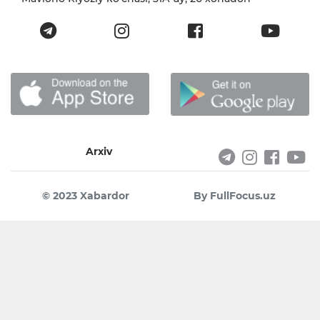
Arxiv
© 2023 Xabardor
By FullFocus.uz