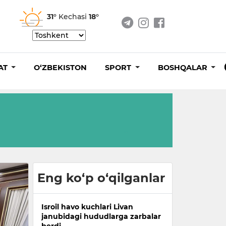
31°
Kechasi
18°
AT
O‘ZBEKISTON
SPORT
BOSHQALAR
Eng ko‘p o‘qilganlar
Isroil havo kuchlari Livan
janubidagi hududlarga zarbalar