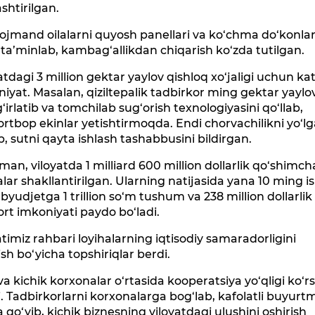
ashtirilgan.
ojmand oilalarni quyosh panellari va ko‘chma do‘konla
 ta’minlab, kambag‘allikdan chiqarish ko‘zda tutilgan.
atdagi 3 million gektar yaylov qishloq xo‘jaligi uchun ka
iyat. Masalan, qiziltepalik tadbirkor ming gektar yayl
irlatib va tomchilab sug‘orish texnologiyasini qo‘llab,
rtbop ekinlar yetishtirmoqda. Endi chorvachilikni yo‘l
b, sutni qayta ishlash tashabbusini bildirgan.
n, viloyatda 1 milliard 600 million dollarlik qo‘shimch
alar shakllantirilgan. Ularning natijasida yana 10 ming i
, byudjetga 1 trillion so‘m tushum va 238 million dollarlik
rt imkoniyati paydo bo‘ladi.
timiz rahbari loyihalarning iqtisodiy samaradorligini
ish bo‘yicha topshiriqlar berdi.
 va kichik korxonalar o‘rtasida kooperatsiya yo‘qligi ko‘r
di. Tadbirkorlarni korxonalarga bog‘lab, kafolatli buyurt
a qo‘yib, kichik biznesning viloyatdagi ulushini oshirish