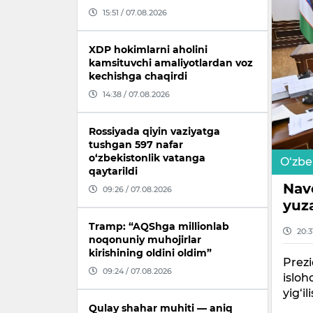
15:51 / 07.08.2026
XDP hokimlarni aholini
kamsituvchi amaliyotlardan voz
kechishga chaqirdi
14:38 / 07.08.2026
Rossiyada qiyin vaziyatga
tushgan 597 nafar
o‘zbekistonlik vatanga
O‘zbe
qaytarildi
Nav
09:26 / 07.08.2026
yuza
Tramp: “AQShga millionlab
20:3
noqonuniy muhojirlar
kirishining oldini oldim”
Prezi
09:24 / 07.08.2026
isloh
yig‘il
Qulay shahar muhiti — aniq