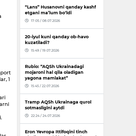
“Lans” Husanovni qanday kashf
etgani ma’lum bo‘ldi
a
17:05 / 08.07.2026
20-iyul kuni qanday ob-havo
kuzatiladi?
15:49 / 19.07.2026
Rubio: “AQSh Ukrainadagi
mojaroni hal qila oladigan
sport
yagona mamlakat”
ar, 1
15:45 / 22.07.2026
ari
Tramp AQSh Ukrainaga qurol
arni
sotmasligini aytdi
22:24 / 24.07.2026
.
Eron Yevropa Ittifoqini tinch
lar