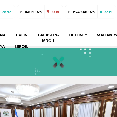
28.92
₽
146.19 UZS
-0.18
€
13749.46 UZS
32.19
INA
ERON
FALASTIN-
JAHON
MADANIY
–
ISROIL
IYA
ISROIL