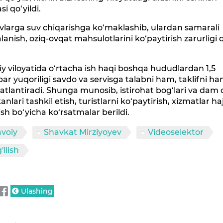
si qo‘yildi.
vlarga suv chiqarishga ko‘maklashib, ulardan samarali
lanish, oziq-ovqat mahsulotlarini ko‘paytirish zarurligi
.
y viloyatida o‘rtacha ish haqi boshqa hududlardan 1,5
ar yuqoriligi savdo va servisga talabni ham, taklifni h
atlantiradi. Shunga munosib, istirohat bog‘lari va dam 
nlari tashkil etish, turistlarni ko‘paytirish, xizmatlar h
ish bo‘yicha ko‘rsatmalar berildi.
voiy
Shavkat Mirziyoyev
Videoselektor
'ilish
Ulashing