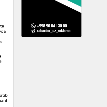
r
tta
ovda
ga
a
sh
satib
mani