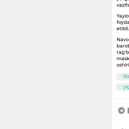
vazifa
Yaylo
foyda
etildi
Navoi
barob
rag‘b
maska
oshir
Na
yig