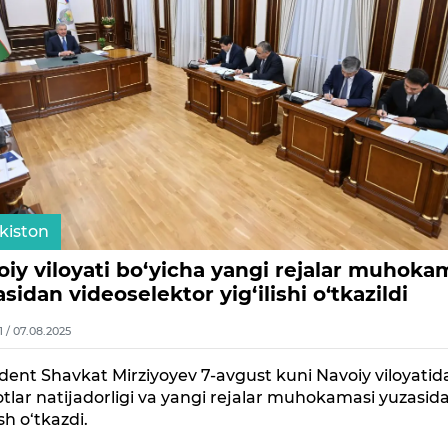
kiston
oiy viloyati bo‘yicha yangi rejalar muhoka
sidan videoselektor yig‘ilishi o‘tkazildi
1 / 07.08.2025
dent Shavkat Mirziyoyev 7-avgust kuni Navoiy viloyatid
otlar natijadorligi va yangi rejalar muhokamasi yuzasid
ish o‘tkazdi.