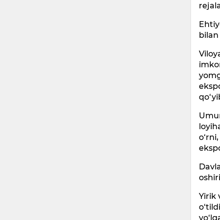
rejal
Ehtiy
bilan
Viloy
imkon
yomg‘
ekspo
qo‘yi
Umuma
loyih
o‘rni
ekspo
Davla
oshir
Yirik
o‘til
yo‘lg