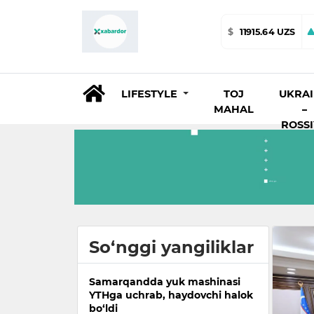
$
11915.64 UZS
LIFESTYLE
TOJ
UKRA
MAHAL
–
ROSS
So‘nggi yangiliklar
Samarqandda yuk mashinasi
YTHga uchrab, haydovchi halok
bo‘ldi