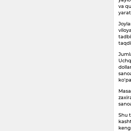
va qu
yara
Joyla
viloy
tadbi
taqdi
Jumla
Uchqu
dolla
sanoa
ko‘pa
Masal
zaxir
sanoa
Shu 
kasht
kenga