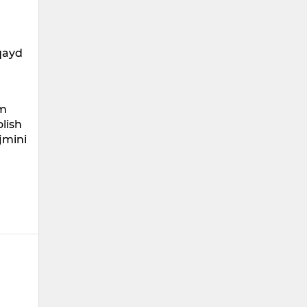
 qayd
am
olish
ajmini