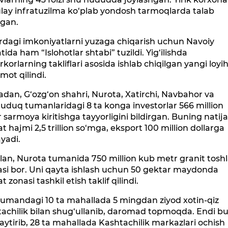
lay infratuzilma ko‘plab yondosh tarmoqlarda talab
tgan.
rdagi imkoniyatlarni yuzaga chiqarish uchun Navoiy
atida ham “Islohotlar shtabi” tuzildi. Yig‘ilishda
rkorlarning takliflari asosida ishlab chiqilgan yangi loyi
mot qilindi.
dan, G‘ozg‘on shahri, Nurota, Xatirchi, Navbahor va
duq tumanlaridagi 8 ta konga investorlar 566 million
r sarmoya kiritishga tayyorligini bildirgan. Buning natij
t hajmi 2,5 trillion so‘mga, eksport 100 million dollarga
yadi.
an, Nurota tumanida 750 million kub metr granit toshl
asi bor. Uni qayta ishlash uchun 50 gektar maydonda
t zonasi tashkil etish taklif qilindi.
tumandagi 10 ta mahallada 5 mingdan ziyod xotin-qiz
achilik bilan shug‘ullanib, daromad topmoqda. Endi bu
ytirib, 28 ta mahallada Kashtachilik markazlari ochish