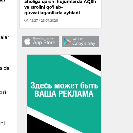
aholiga qarshi hujumlarda AQSh
va Isroilni qo‘llab-
quvvatlaganlikda aybladi
12:27 / 25.07.2026
halar
asida
ari
ni