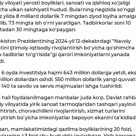
y viloyati yerosti boyliklari, sanoati va qishloq xo‘jaligi
cha ulkan salohiyatli hudud. Bularning negizida so‘nggi
z yilda 8 milliard dollarlik 7 mingdan ziyod loyiha amalg
ilib, 73 mingta ish o‘rni yaratilgan. Tadbirkorlar soni 10
tadan 30 mingtaga ko‘paygan.
kiston Prezidentining 2024-yil 12-dekabrdagi “Navoiy
atini ijtimoiy-iqtisodiy rivojlantirish bo‘yicha qo‘shimcha
-tadbirlar to‘g‘risida”gi qarori imkoniyatlarni yanada
di.
l 6 oyda investitsiya hajmi 643 million dollarga yetdi, ek
illion dollardan oshdi. 550 million dollarlik yangi quvvatl
140 ta savdo va servis majmualari ishga tushirildi.
 hali foydalanilmagan manbalar juda ko‘p. Davlat rahb
y viloyatida yirik sanoat tarmoqlaridan tashqari yaylovl
shtirish, chorvachilikni rivojlantirish, xizmat turlarini
ytirish bo‘yicha imkoniyatlar bepoyon ekanini ta’kidladi
an, mamlakatimizdagi qazilma boyliklarining 20 foizi,
vlarning 43 foizi shu hududda joylashgan. Yirik korxona