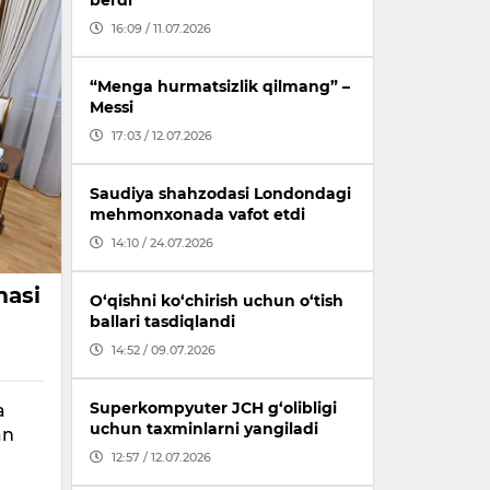
berdi
16:09 / 11.07.2026
“Menga hurmatsizlik qilmang” –
Messi
17:03 / 12.07.2026
Saudiya shahzodasi Londondagi
mehmonxonada vafot etdi
14:10 / 24.07.2026
masi
O‘qishni ko‘chirish uchun o‘tish
ballari tasdiqlandi
14:52 / 09.07.2026
Superkompyuter JCH g‘olibligi
a
uchun taxminlarni yangiladi
an
12:57 / 12.07.2026