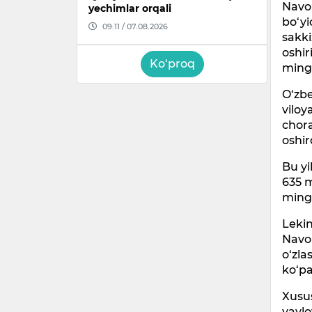
Navoi
yechimlar orqali
bo‘yi
09:11 / 07.08.2026
sakki
oshir
Ko‘proq
ming
O‘zbe
viloy
chora
oshir
Bu yi
635 m
ming 
Lekin
Navoi
o‘zla
ko‘pa
Xusus
yaylo