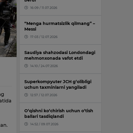
berdi
16:09 / 11.07.2026
“Menga hurmatsizlik qilmang” –
Messi
17:03 / 12.07.2026
Saudiya shahzodasi Londondagi
mehmonxonada vafot etdi
14:10 / 24.07.2026
Superkompyuter JCH g‘olibligi
uchun taxminlarni yangiladi
ng
12:57 / 12.07.2026
atida
O‘qishni ko‘chirish uchun o‘tish
ballari tasdiqlandi
14:52 / 09.07.2026
an.