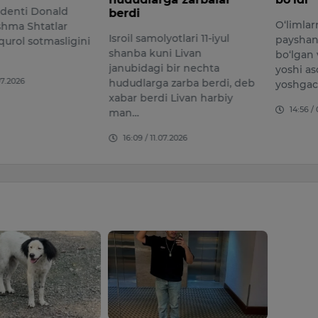
denti Donald
berdi
O‘limlar
hma Shtatlar
Isroil samolyotlari 11-iyul
payshan
qurol sotmasligini
shanba kuni Livan
bo‘lgan
janubidagi bir nechta
yoshi a
07.2026
hududlarga zarba berdi, deb
yoshgac
xabar berdi Livan harbiy
14:56 /
man…
16:09 / 11.07.2026