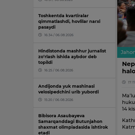
Toshkentda kvartiralar
qimmatlashdi, hovlilar narxi
pasaydi
16:34 / 06.08.2026
Hindistonda mashhur jurnalist
Jaho
zo‘rlash ishida aybdor deb
topildi
Nepa
halo
16:25 / 06.08.2026
17:1
Andijonda yuk mashinasi
velosipedchini urib yubordi
Ma’lu
15:20 / 06.08.2026
huku
14 ki
Bibisora Asaubayeva
Kathm
Samarqanddagi Butunjahon
Katm
shaxmat olimpiadasida ishtirok
etadi