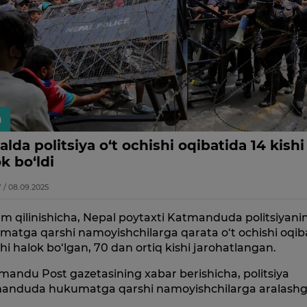
n
lda politsiya o‘t ochishi oqibatida 14 kishi
k bo‘ldi
7 / 08.09.2025
m qilinishicha, Nepal poytaxti Katmanduda politsiyani
matga qarshi namoyishchilarga qarata o‘t ochishi oqib
shi halok bo‘lgan, 70 dan ortiq kishi jarohatlangan.
andu Post gazetasining xabar berishicha, politsiya
anduda hukumatga qarshi namoyishchilarga aralashg