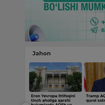
Jahon
ohlar
Eron Yevropa Ittifoqini
Tramp AQ
ulab tushdi
tinch aholiga qarshi
qurol sot
hujumlarda AQSh va