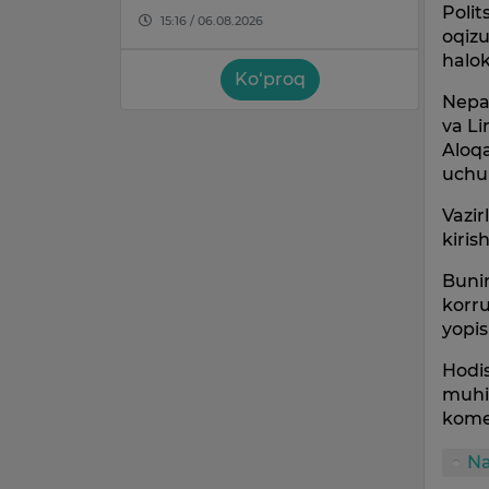
Polit
15:16 / 06.08.2026
oqizu
halok
Ko‘proq
Nepa
va Li
Aloqa
uchun
Vazir
kiris
Bunin
korru
yopis
Hodis
muhi
komen
N