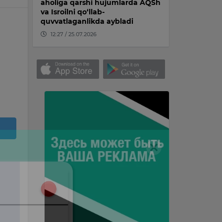
aholiga qarshi hujumlarda AQSh
va Isroilni qo‘llab-
quvvatlaganlikda aybladi
12:27 / 25.07.2026