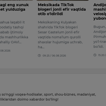
gi eng xunuk
Meksikada TikTok
Andijo
net yulduziga
blogeri jonli efir vaqtida
mashin
otib o‘ldirildi
velosip
yubord
hua laqabli it
Meksikaning Kulyakan
Bugun, 
odatiy tashqi
shahrida TikTok blogeri
Andijon
sabab ijtimoiy
Sesar Gastelum jonli efir
Pirmuh
a mashhurlikka
vaqtida noma’lum qurolli
yo‘l-tra
halliy OAVl…
shaxslar hujumiga uchrab,
bo‘ldi.
ha…
08.2026
15:20 /
09:25 / 06.08.2026
so‘nggi voqea-hodisalar, sport, shou-biznes, madaniyat,
iliklaridan doimo xabardor bo‘ling!