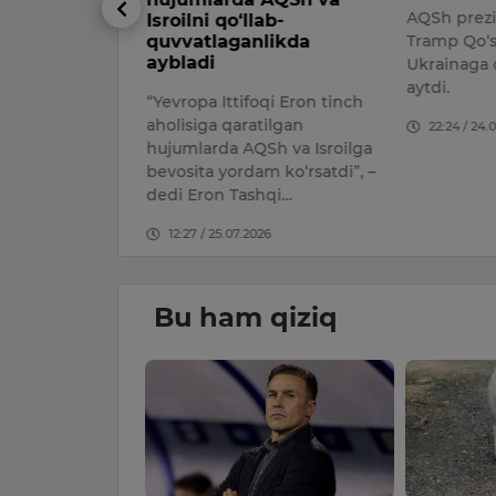
ng barchasi
AQSh prezi
Isroilni qo‘llab-
quvvatlaganlikda
Tramp Qo‘s
aybladi
Ukrainaga 
026
aytdi.
“Yevropa Ittifoqi Eron tinch
aholisiga qaratilgan
22:24 / 24.
hujumlarda AQSh va Isroilga
bevosita yordam ko‘rsatdi”, –
dedi Eron Tashqi…
12:27 / 25.07.2026
Bu ham qiziq