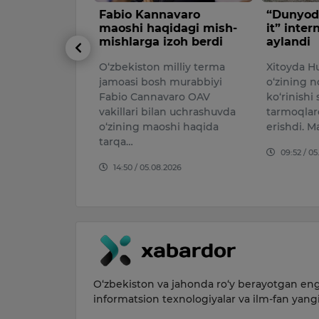
inoyatlar
Fabio Kannavaro
“Dunyoda
angan ayrim
maoshi haqidagi mish-
it” inter
armiyaga
mishlarga izoh berdi
aylandi
ga ruxsat
O‘zbekiston milliy terma
Xitoyda Hua
jamoasi bosh murabbiyi
o‘zining no
enti Vladimir
Fabio Cannavaro OAV
ko‘rinishi 
noyatlar uchun
vakillari bilan uchrashuvda
tarmoqlard
rim
o‘zining maoshi haqida
erishdi. Ma
Rossiya
tarqa…
09:52 / 05.
igi bilan
14:50 / 05.08.2026
026
O‘zbekiston va jahonda ro‘y berayotgan eng 
informatsion texnologiyalar va ilm-fan yang