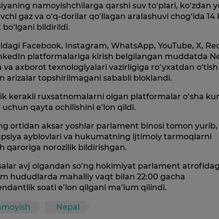
siyaning namoyishchilarga qarshi suv to‘plari, ko‘zdan 
vchi gaz va o‘q-dorilar qo‘llagan aralashuvi chog‘ida 14 
 bo‘lgani bildirildi.
ldagi Facebook, Instagram, WhatsApp, YouTube, X, Re
nkedIn platformalariga kirish belgilangan muddatda N
 va axborot texnologiyalari vazirligiga ro‘yxatdan o‘tish
 arizalar topshirilmagani sababli bloklandi.
lik kerakli ruxsatnomalarni olgan platformalar o‘sha ku
h uchun qayta ochilishini e’lon qildi.
g ortidan aksar yoshlar parlament binosi tomon yurib,
psiya ayblovlari va hukumatning ijtimoiy tarmoqlarni
h qaroriga norozilik bildirishgan.
alar avj olgandan so‘ng hokimiyat parlament atrofidag
m hududlarda mahalliy vaqt bilan 22:00 gacha
dantlik soati e’lon qilgani ma’lum qilindi.
amoyish
Nepal