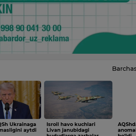
Barcha
Sh Ukrainaga
Isroil havo kuchlari
AQShda
masligini aytdi
Livan janubidagi
anomal
hududlarga zarbalar
bo‘ldi