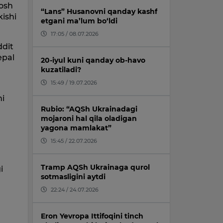
yosh
“Lans” Husanovni qanday kashf
kishi
etgani ma’lum bo‘ldi
17:05 / 08.07.2026
ddit
epal
20-iyul kuni qanday ob-havo
kuzatiladi?
15:49 / 19.07.2026
ni
Rubio: “AQSh Ukrainadagi
mojaroni hal qila oladigan
yagona mamlakat”
15:45 / 22.07.2026
Tramp AQSh Ukrainaga qurol
i
sotmasligini aytdi
22:24 / 24.07.2026
Eron Yevropa Ittifoqini tinch