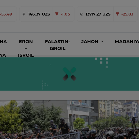
-55.49
₽
146.37 UZS
-1.05
€
13717.27 UZS
-25.83
INA
ERON
FALASTIN-
JAHON
MADANIY
–
ISROIL
IYA
ISROIL