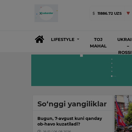
$
11886.72 UZS
LIFESTYLE
TOJ
UKRA
MAHAL
–
ROSS
So‘nggi yangiliklar
Bugun, 7-avgust kuni qanday
ob-havo kuzatiladi?
16:51 / 06.08.2026