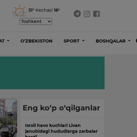
31°
Kechasi
18°
AT
O‘ZBEKISTON
SPORT
BOSHQALAR
Eng ko‘p o‘qilganlar
Isroil havo kuchlari Livan
janubidagi hududlarga zarbalar