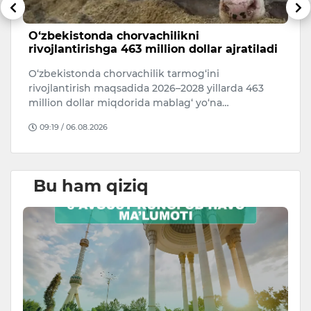
O‘zbekistonda chorvachilikni
6
rivojlantirishga 463 million dollar ajratiladi
5 
O‘zbekistonda chorvachilik tarmog‘ini
i
rivojlantirish maqsadida 2026–2028 yillarda 463
million dollar miqdorida mablag‘ yo‘na…
09:19 / 06.08.2026
Bu ham qiziq