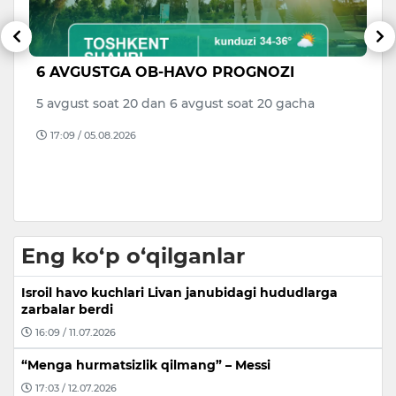
6 AVGUSTGA OB-HAVO PROGNOZI
T
n
5 avgust soat 20 dan 6 avgust soat 20 gacha
Ke
17:09 / 05.08.2026
T
“
Eng ko‘p o‘qilganlar
Isroil havo kuchlari Livan janubidagi hududlarga
zarbalar berdi
16:09 / 11.07.2026
“Menga hurmatsizlik qilmang” – Messi
17:03 / 12.07.2026