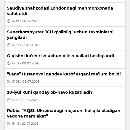
Saudiya shahzodasi Londondagi mehmonxonada
vafot etdi
14:10 / 24.07.2026
Superkompyuter JCH g‘olibligi uchun taxminlarni
yangiladi
12:57 / 12.07.2026
O‘qishni ko‘chirish uchun o‘tish ballari tasdiqlandi
14:52 / 09.07.2026
“Lans” Husanovni qanday kashf etgani ma’lum bo‘ldi
17:05 / 08.07.2026
20-iyul kuni qanday ob-havo kuzatiladi?
15:49 / 19.07.2026
Rubio: “AQSh Ukrainadagi mojaroni hal qila oladigan
yagona mamlakat”
15:45 / 22.07.2026