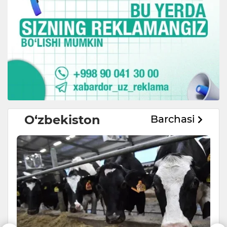
O‘zbekiston
Barchasi