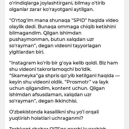
o‘rindiqlarga joylashtirgani, bilmay o‘tirib
olganlar zarar ko‘rayotgani aytilgan.
“O‘rtog‘im mana shunaqa “SPID” haqida video
olaylik dedi. Bunaqa ommaga chiqib ketishini
bilmagandim. Qilgan ishimdan
pushaymonman, butun xalqdan uzr
so‘rayman”, degan videoni tayyorlagan
yigitlardan biri.
“Instagram ko‘rib bir g‘oya kelib qoldi. Biz ham
shu videoni takrorlamoqchi bo‘ldik.
“Skameyka”ga shpris qo‘yib ketilgani haqida —
keyin shu videoni oldik. “Prosmotr” va layk
uchun qilgandim, kontent uchun. Qilgan
ishimdan afsusdaman, xalqdan uzr
so‘rayman”, degan ikkinchisi.
O‘zbekistonda kasallikni shu yo‘l orqali
yuqtirish holatlari uchraganmi?