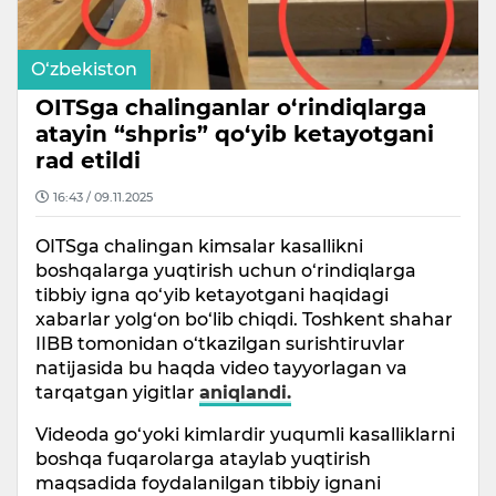
O‘zbekiston
OITSga chalinganlar o‘rindiqlarga
atayin “shpris” qo‘yib ketayotgani
rad etildi
16:43 / 09.11.2025
OITSga chalingan kimsalar kasallikni
boshqalarga yuqtirish uchun o‘rindiqlarga
tibbiy igna qo‘yib ketayotgani haqidagi
xabarlar yolg‘on bo‘lib chiqdi. Toshkent shahar
IIBB tomonidan o‘tkazilgan surishtiruvlar
natijasida bu haqda video tayyorlagan va
tarqatgan yigitlar
aniqlandi.
Videoda go‘yoki kimlardir yuqumli kasalliklarni
boshqa fuqarolarga ataylab yuqtirish
maqsadida foydalanilgan tibbiy ignani