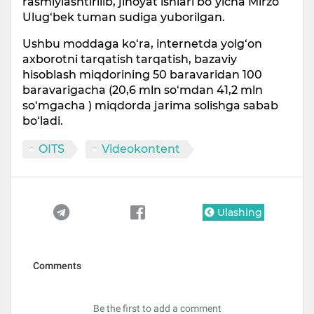
rasmiylashtirilib, jinoyat ishlari bo‘yicha Mirzo
Ulug‘bek tuman sudiga yuborilgan.
Ushbu moddaga ko‘ra, internetda yolg‘on
axborotni tarqatish tarqatish, bazaviy
hisoblash miqdorining 50 baravaridan 100
baravarigacha (20,6 mln so‘mdan 41,2 mln
so‘mgacha ) miqdorda jarima solishga sabab
bo‘ladi.
OITS
Videokontent
Ulashing