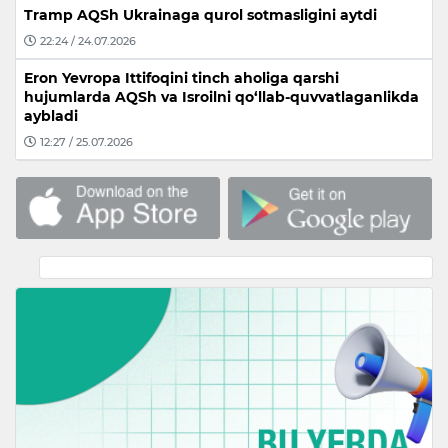
Tramp AQSh Ukrainaga qurol sotmasligini aytdi
22:24 / 24.07.2026
Eron Yevropa Ittifoqini tinch aholiga qarshi
hujumlarda AQSh va Isroilni qo‘llab-quvvatlaganlikda
aybladi
12:27 / 25.07.2026