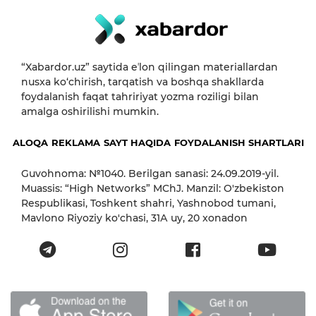
“Xabardor.uz” saytida eʼlon qilingan materiallardan
nusxa ko‘chirish, tarqatish va boshqa shakllarda
foydalanish faqat tahririyat yozma roziligi bilan
amalga oshirilishi mumkin.
ALOQA
REKLAMA
SAYT HAQIDA
FOYDALANISH SHARTLARI
Guvohnoma: №1040. Berilgan sanasi: 24.09.2019-yil.
Muassis: “High Networks” MChJ. Manzil: O'zbekiston
Respublikasi, Toshkent shahri, Yashnobod tumani,
Mavlono Riyoziy ko'chasi, 31А uy, 20 xonadon