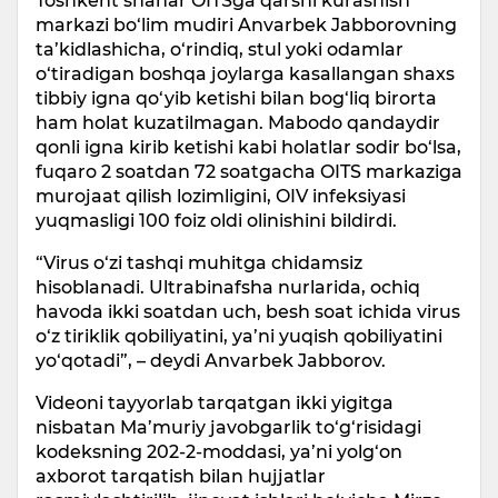
Toshkent shahar OITSga qarshi kurashish
markazi bo‘lim mudiri Anvarbek Jabborovning
ta’kidlashicha, o‘rindiq, stul yoki odamlar
o‘tiradigan boshqa joylarga kasallangan shaxs
tibbiy igna qo‘yib ketishi bilan bog‘liq birorta
ham holat kuzatilmagan. Mabodo qandaydir
qonli igna kirib ketishi kabi holatlar sodir bo‘lsa,
fuqaro 2 soatdan 72 soatgacha OITS markaziga
murojaat qilish lozimligini, OIV infeksiyasi
yuqmasligi 100 foiz oldi olinishini bildirdi.
“Virus o‘zi tashqi muhitga chidamsiz
hisoblanadi. Ultrabinafsha nurlarida, ochiq
havoda ikki soatdan uch, besh soat ichida virus
o‘z tiriklik qobiliyatini, ya’ni yuqish qobiliyatini
yo‘qotadi”, – deydi Anvarbek Jabborov.
Videoni tayyorlab tarqatgan ikki yigitga
nisbatan Ma’muriy javobgarlik to‘g‘risidagi
kodeksning 202-2-moddasi, ya’ni yolg‘on
axborot tarqatish bilan hujjatlar