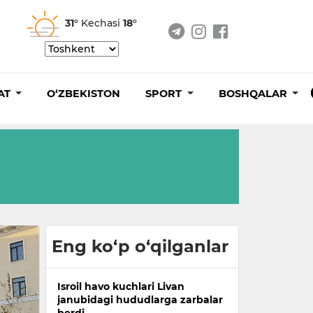
31°
Kechasi
18°
AT
O‘ZBEKISTON
SPORT
BOSHQALAR
Eng ko‘p o‘qilganlar
Isroil havo kuchlari Livan
janubidagi hududlarga zarbalar