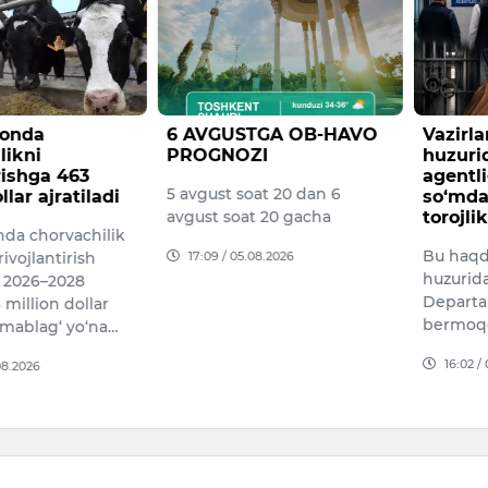
tonda
6 AVGUSTGA OB-HAVO
Vazirl
likni
PROGNOZI
huzuri
irishga 463
agentli
5 avgust soat 20 dan 6
llar ajratiladi
so‘mdan
avgust soat 20 gacha
torojlik
nda chorvachilik
Bu haqd
17:09 / 05.08.2026
ivojlantirish
huzurid
 2026–2028
Departa
 million dollar
bermoq
mablag‘ yo‘na…
16:02 /
08.2026