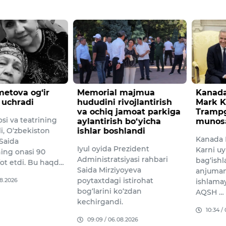
etova og‘ir
Memorial majmua
Kanada
 uchradi
hududini rivojlantirish
Mark K
va ochiq jamoat parkiga
Trampg
si va teatrining
aylantirish bo‘yicha
munosa
li, O‘zbekiston
ishlar boshlandi
Kanada 
 Saida
Iyul oyida Prezident
Karni uy
ng onasi 90
Administratsiyasi rahbari
bag‘ish
fot etdi. Bu haqd…
Saida Mirziyoyeva
anjuman
poytaxtdagi istirohat
08.2026
ishlama
bog‘larini ko‘zdan
AQSH …
kechirgandi.
10:34 /
09:09 / 06.08.2026