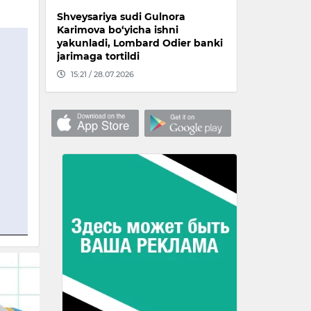
Shveysariya sudi Gulnora
Karimova bo‘yicha ishni
yakunladi, Lombard Odier banki
jarimaga tortildi
15:21 / 28.07.2026