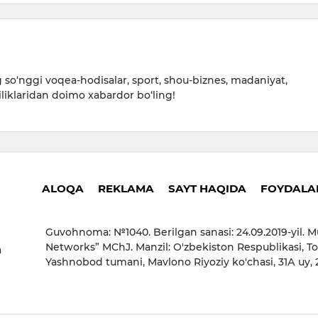
so‘nggi voqea-hodisalar, sport, shou-biznes, madaniyat,
iliklaridan doimo xabardor bo‘ling!
ALOQA
REKLAMA
SAYT HAQIDA
FOYDALAN
Guvohnoma: №1040. Berilgan sanasi: 24.09.2019-yil. M
Networks” MChJ. Manzil: O'zbekiston Respublikasi, To
a
Yashnobod tumani, Mavlono Riyoziy ko'chasi, 31А uy,