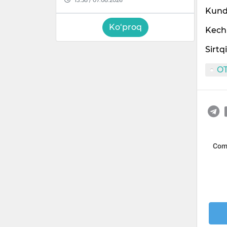
Kundu
Ko‘proq
Kechk
Sirtq
O