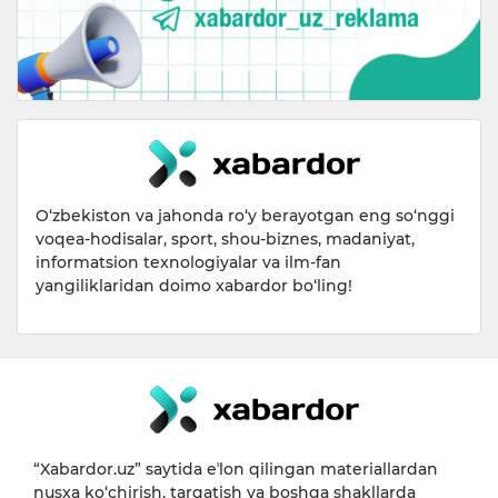
O‘zbekiston va jahonda ro‘y berayotgan eng so‘nggi
voqea-hodisalar, sport, shou-biznes, madaniyat,
informatsion texnologiyalar va ilm-fan
yangiliklaridan doimo xabardor bo‘ling!
“Xabardor.uz” saytida eʼlon qilingan materiallardan
nusxa ko‘chirish, tarqatish va boshqa shakllarda