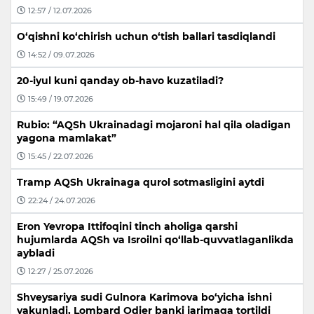
12:57 / 12.07.2026
O‘qishni ko‘chirish uchun o‘tish ballari tasdiqlandi
14:52 / 09.07.2026
20-iyul kuni qanday ob-havo kuzatiladi?
15:49 / 19.07.2026
Rubio: “AQSh Ukrainadagi mojaroni hal qila oladigan
yagona mamlakat”
15:45 / 22.07.2026
Tramp AQSh Ukrainaga qurol sotmasligini aytdi
22:24 / 24.07.2026
Eron Yevropa Ittifoqini tinch aholiga qarshi
hujumlarda AQSh va Isroilni qo‘llab-quvvatlaganlikda
aybladi
12:27 / 25.07.2026
Shveysariya sudi Gulnora Karimova bo‘yicha ishni
yakunladi, Lombard Odier banki jarimaga tortildi