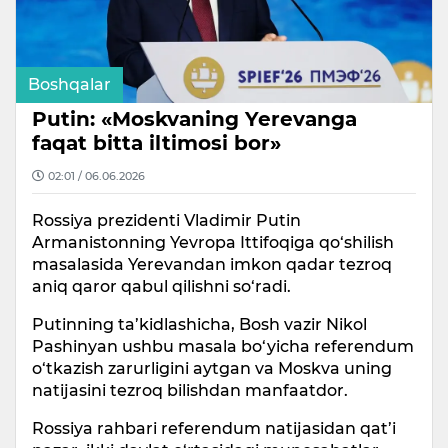
Boshqalar
Putin: «Moskvaning Yerevanga
faqat bitta iltimosi bor»
02:01 / 06.06.2026
Rossiya prezidenti Vladimir Putin
Armanistonning Yevropa Ittifoqiga qo‘shilish
masalasida Yerevandan imkon qadar tezroq
aniq qaror qabul qilishni so‘radi.
Putinning ta’kidlashicha, Bosh vazir Nikol
Pashinyan ushbu masala bo‘yicha referendum
o‘tkazish zarurligini aytgan va Moskva uning
natijasini tezroq bilishdan manfaatdor.
Rossiya rahbari referendum natijasidan qat’i