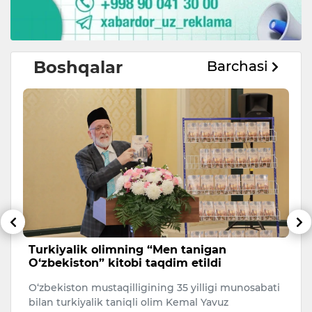
Boshqalar
Barchasi
Turkiyalik olimning “Men tanigan
B
O‘zbekiston” kitobi taqdim etildi
e
m
a
O‘zbekiston mustaqilligining 35 yilligi munosabati
Uk
ev
bilan turkiyalik taniqli olim Kemal Yavuz