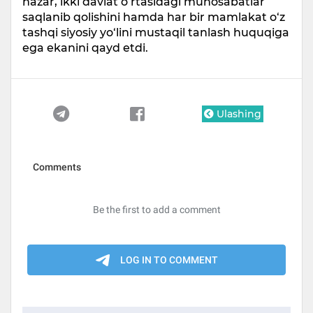
nazar, ikki davlat o‘rtasidagi munosabatlar
saqlanib qolishini hamda har bir mamlakat o‘z
tashqi siyosiy yo‘lini mustaqil tanlash huquqiga
ega ekanini qayd etdi.
Ulashing