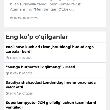
bilan turkiyalik taniqli olim Kemal Yavuz
bo
Atamanning “Men tanigan O‘zbeki…
ya
16:30 / 07.08.2026
Eng ko‘p o‘qilganlar
Isroil havo kuchlari Livan janubidagi hududlarga
zarbalar berdi
16:09 / 11.07.2026
“Menga hurmatsizlik qilmang” – Messi
17:03 / 12.07.2026
Saudiya shahzodasi Londondagi mehmonxonada
vafot etdi
14:10 / 24.07.2026
Superkompyuter JCH g‘olibligi uchun taxminlarni
yangiladi