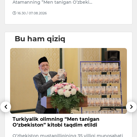
Oz
Atamanning “Men tanigan O‘zbeki…
q
16:30 / 07.08.2026
Bu ham qiziq
Turkiyalik olimning “Men tanigan
T
O‘zbekiston” kitobi taqdim etildi
h
O‘zbekiston mustaqilligining 35 yilligi munosabati
O