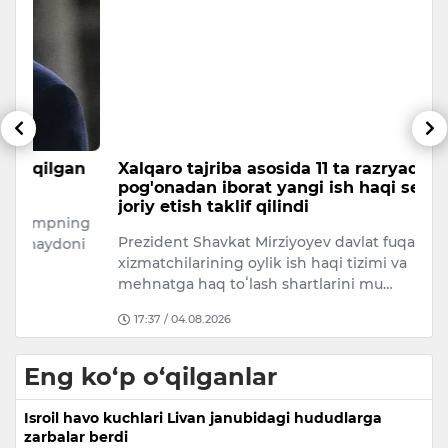
n
Xalqaro tajriba asosida 11 ta razryad va 6 ta
6
pog'onadan iborat yangi ish haqi setkasini
5 
joriy etish taklif qilindi
ng
Prezident Shavkat Mirziyoyev davlat fuqarolik
ni
xizmatchilarining oylik ish haqi tizimi va
mehnatga haq toʻlash shartlarini mu…
17:37 / 04.08.2026
Eng ko‘p o‘qilganlar
Isroil havo kuchlari Livan janubidagi hududlarga
zarbalar berdi