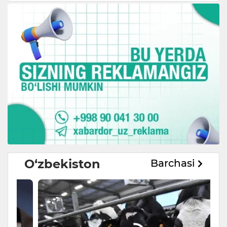
O‘zbekiston
Barchasi