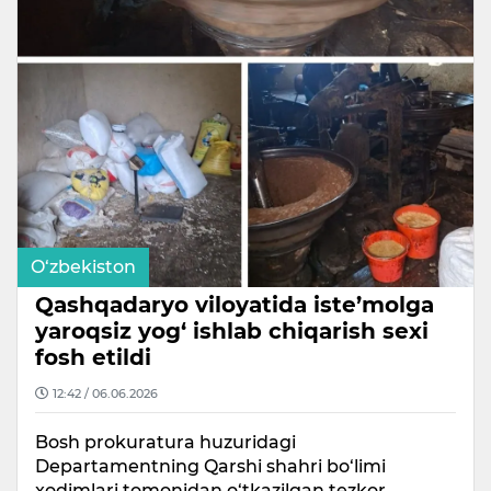
O‘zbekiston
Qashqadaryo viloyatida iste’molga
yaroqsiz yog‘ ishlab chiqarish sexi
fosh etildi
12:42 / 06.06.2026
Bosh prokuratura huzuridagi
Departamentning Qarshi shahri bo‘limi
xodimlari tomonidan o‘tkazilgan tezkor