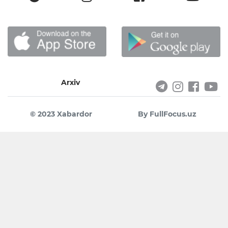
Arxiv
© 2023 Xabardor
By FullFocus.uz