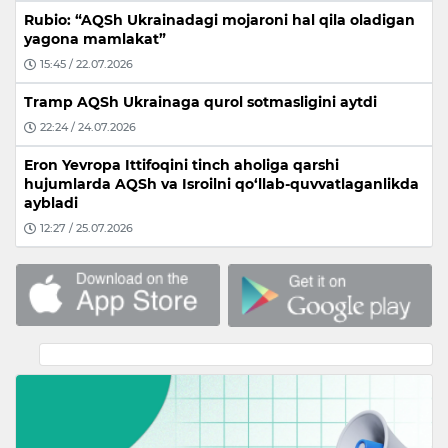
Rubio: “AQSh Ukrainadagi mojaroni hal qila oladigan
yagona mamlakat”
15:45 / 22.07.2026
Tramp AQSh Ukrainaga qurol sotmasligini aytdi
22:24 / 24.07.2026
Eron Yevropa Ittifoqini tinch aholiga qarshi
hujumlarda AQSh va Isroilni qo‘llab-quvvatlaganlikda
aybladi
12:27 / 25.07.2026