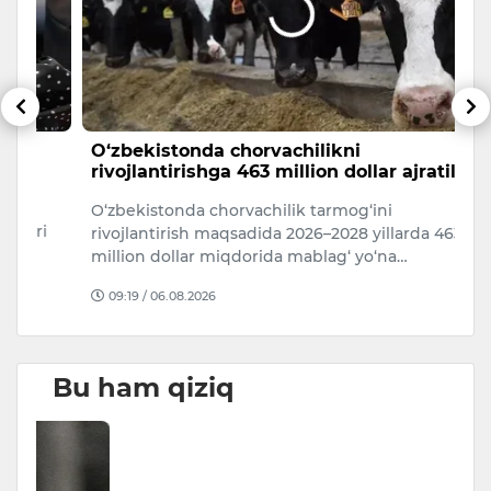
O‘zbekistonda chorvachilikni
6
rivojlantirishga 463 million dollar ajratiladi
5 
O‘zbekistonda chorvachilik tarmog‘ini
i
rivojlantirish maqsadida 2026–2028 yillarda 463
million dollar miqdorida mablag‘ yo‘na…
09:19 / 06.08.2026
Bu ham qiziq