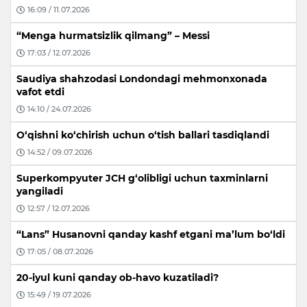
16:09 / 11.07.2026
“Menga hurmatsizlik qilmang” – Messi
17:03 / 12.07.2026
Saudiya shahzodasi Londondagi mehmonxonada
vafot etdi
14:10 / 24.07.2026
O‘qishni ko‘chirish uchun o‘tish ballari tasdiqlandi
14:52 / 09.07.2026
Superkompyuter JCH g‘olibligi uchun taxminlarni
yangiladi
12:57 / 12.07.2026
“Lans” Husanovni qanday kashf etgani ma’lum bo‘ldi
17:05 / 08.07.2026
20-iyul kuni qanday ob-havo kuzatiladi?
15:49 / 19.07.2026