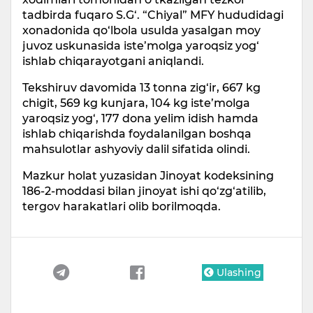
tadbirda fuqaro S.G‘. “Chiyal” MFY hududidagi
xonadonida qo‘lbola usulda yasalgan moy
juvoz uskunasida iste’molga yaroqsiz yog‘
ishlab chiqarayotgani aniqlandi.
Tekshiruv davomida 13 tonna zig‘ir, 667 kg
chigit, 569 kg kunjara, 104 kg iste’molga
yaroqsiz yog‘, 177 dona yelim idish hamda
ishlab chiqarishda foydalanilgan boshqa
mahsulotlar ashyoviy dalil sifatida olindi.
Mazkur holat yuzasidan Jinoyat kodeksining
186-2-moddasi bilan jinoyat ishi qo‘zg‘atilib,
tergov harakatlari olib borilmoqda.
Ulashing