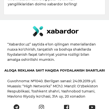
yangiliklaridan doimo xabardor bo‘ling!
“Xabardor.uz” saytida eʼlon qilingan materiallardan
nusxa ko‘chirish, tarqatish va boshqa shakllarda
foydalanish faqat tahririyat yozma roziligi bilan
amalga oshirilishi mumkin.
ALOQA
REKLAMA
SAYT HAQIDA
FOYDALANISH SHARTLARI
Guvohnoma: №1040. Berilgan sanasi: 24.09.2019-yil.
Muassis: “High Networks” MChJ. Manzil: O'zbekiston
Respublikasi, Toshkent shahri, Yashnobod tumani,
Mavlono Riyoziy ko'chasi, 31А uy, 20 xonadon