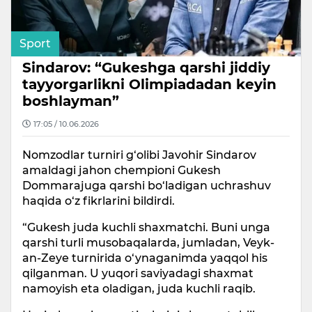
Sport
Sindarov: “Gukeshga qarshi jiddiy
tayyorgarlikni Olimpiadadan keyin
boshlayman”
17:05 / 10.06.2026
Nomzodlar turniri g‘olibi Javohir Sindarov
amaldagi jahon chempioni Gukesh
Dommarajuga qarshi bo‘ladigan uchrashuv
haqida o‘z fikrlarini bildirdi.
“Gukesh juda kuchli shaxmatchi. Buni unga
qarshi turli musobaqalarda, jumladan, Veyk-
an-Zeye turnirida o‘ynaganimda yaqqol his
qilganman. U yuqori saviyadagi shaxmat
namoyish eta oladigan, juda kuchli raqib.