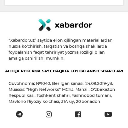
“Xabardor.uz” saytida eʼlon qilingan materiallardan
nusxa ko‘chirish, tarqatish va boshqa shakllarda
foydalanish faqat tahririyat yozma roziligi bilan
amalga oshirilishi mumkin.
ALOQA
REKLAMA
SAYT HAQIDA
FOYDALANISH SHARTLARI
Guvohnoma: №1040. Berilgan sanasi: 24.09.2019-yil.
Muassis: “High Networks” MChJ. Manzil: O'zbekiston
Respublikasi, Toshkent shahri, Yashnobod tumani,
Mavlono Riyoziy ko'chasi, 31А uy, 20 xonadon