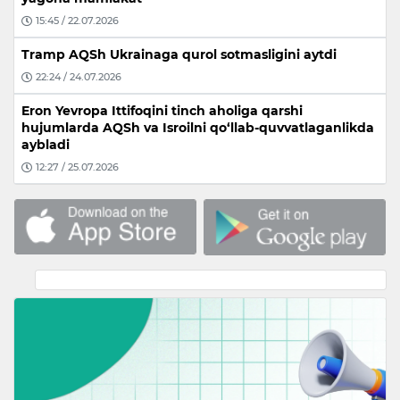
15:45 / 22.07.2026
Tramp AQSh Ukrainaga qurol sotmasligini aytdi
22:24 / 24.07.2026
Eron Yevropa Ittifoqini tinch aholiga qarshi
hujumlarda AQSh va Isroilni qo‘llab-quvvatlaganlikda
aybladi
12:27 / 25.07.2026