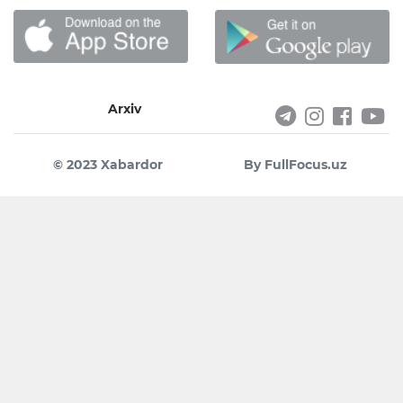
Arxiv
© 2023 Xabardor
By FullFocus.uz