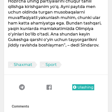
Hozircha uning partiyalarini chuqur tahlil
qilishga kirishganim yo‘q. Ayni paytda men
uchun oldinda turgan musobaqalarni
muvaffaqiyatli yakunlash muhim, chunki ular
ham katta ahamiyatga ega. Bundan tashqari,
yaqin kunlarda mamlakatimizda Olimpiya
o‘yinlari bo‘lib o‘tadi. Ana shundan keyin
Gukeshga qarshi o‘yin uchun tayyorgarlikni
jiddiy ravishda boshlayman”, – dedi Sindarov.
Shaxmat
Sport
Ulashing