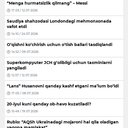
“Menga hurmatsizlik qilmang” – Messi
17:03 / 12.07.2026
Saudiya shahzodasi Londondagi mehmonxonada
vafot etdi
14:10 / 24.07.2026
O‘qishni ko‘chirish uchun o‘tish ballari tasdiqlandi
14:52 / 09.07.2026
Superkompyuter JCH g‘olibligi uchun taxminlarni
yangiladi
12:57 / 12.07.2026
“Lans” Husanovni qanday kashf etgani ma’lum bo‘ldi
17:05 / 08.07.2026
20-iyul kuni qanday ob-havo kuzatiladi?
15:49 / 19.07.2026
Rubio: “AQSh Ukrainadagi mojaroni hal qila oladigan
yagona mamlakat”