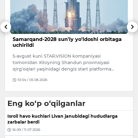
ib
Samarqand-2028 sun'iy yo'ldoshi orbitaga
B
uchirildi
v
u
5-avgust kuni STAR.VISION kompaniyasi
Fu
tomonidan Xitoyning Shandun provinsiyasi
e
qirg‘oqlari yaqinidagi dengiz start platforma…
b
10:04 / 05.08.2026
Eng ko‘p o‘qilganlar
Isroil havo kuchlari Livan janubidagi hududlarga
zarbalar berdi
16:09 / 11.07.2026