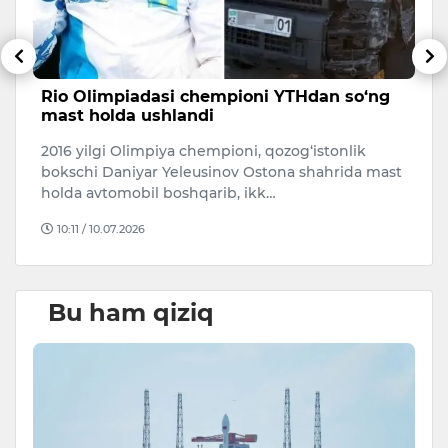
Rio Olimpiadasi chempioni YTHdan so‘ng
F
mast holda ushlandi
t
2016 yilgi Olimpiya chempioni, qozog‘istonlik
FI
bokschi Daniyar Yeleusinov Ostona shahrida mast
h
holda avtomobil boshqarib, ikk…
1/
10:11 / 10.07.2026
Bu ham qiziq