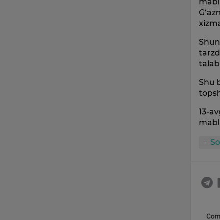
mabla
G‘azn
xizma
Shuni
tarzd
talab
Shu b
topsh
13-av
mabla
So