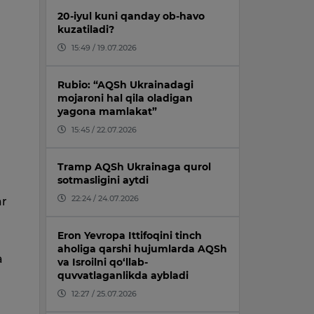
20-iyul kuni qanday ob-havo
kuzatiladi?
15:49 / 19.07.2026
Rubio: “AQSh Ukrainadagi
mojaroni hal qila oladigan
yagona mamlakat”
15:45 / 22.07.2026
Tramp AQSh Ukrainaga qurol
sotmasligini aytdi
22:24 / 24.07.2026
ar
Eron Yevropa Ittifoqini tinch
aholiga qarshi hujumlarda AQSh
a
va Isroilni qo‘llab-
quvvatlaganlikda aybladi
12:27 / 25.07.2026