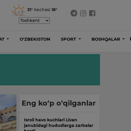
31°
Kechasi
18°
AT
O‘ZBEKISTON
SPORT
BOSHQALAR
Eng ko‘p o‘qilganlar
Isroil havo kuchlari Livan
janubidagi hududlarga zarbalar