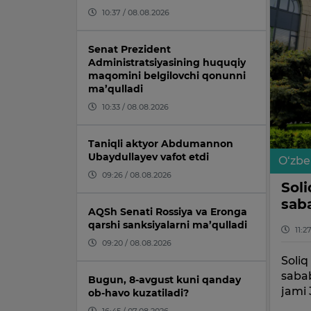
10:37 / 08.08.2026
Senat Prezident
Administratsiyasining huquqiy
maqomini belgilovchi qonunni
ma’qulladi
10:33 / 08.08.2026
Taniqli aktyor Abdumannon
Ubaydullayev vafot etdi
O‘zbe
09:26 / 08.08.2026
Soli
sab
AQSh Senati Rossiya va Eronga
qarshi sanksiyalarni ma’qulladi
11:2
09:20 / 08.08.2026
Soliq
sabab
Bugun, 8-avgust kuni qanday
jami 
ob-havo kuzatiladi?
16:45 / 07.08.2026