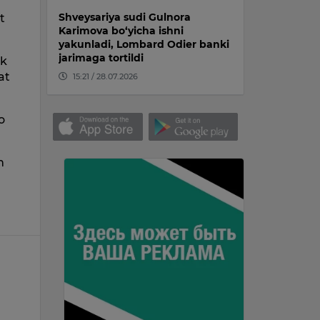
Shveysariya sudi Gulnora
t
Karimova bo‘yicha ishni
yakunladi, Lombard Odier banki
jarimaga tortildi
ik
at
15:21 / 28.07.2026
o
m