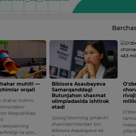
Barcha
ahar muhiti —
Bibisora Asaubayeva
O‘zbek
imlar orqali
Samarqanddagi
chorvac
Butunjahon shaxmat
rivojla
hahar hokimi
olimpiadasida ishtirok
million
murzakov
etadi
O‘zbekis
n Respublikasi
Qozog‘istonning yetakchi
tarmog‘i
shaxmatchilaridan biri
maqsadi
tsiyasining
Bibisora Asaubayeva 46-
yillarda
sizligi va qon…