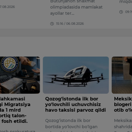
Butunjahon shaxmat
miqdori
olimpiadasida mamlakat
08.2026
09:19 /
ayollar ter…
15:16 / 06.08.2026
onda ilk bor
Meksikada TikTok
Fabio 
li uchuvchisiz
blogeri jonli efir vaqtida
maoshi
isi parvoz qildi
otib o‘ldirildi
mishla
da ilk bor
Meksikaning Kulyakan
O‘zbekis
lovchi bo‘lgan
shahrida TikTok blogeri
jamoasi