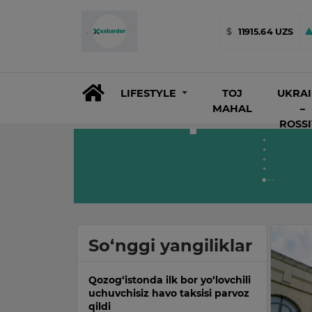
$
11915.64 UZS
LIFESTYLE
TOJ
UKRA
MAHAL
–
ROSS
So‘nggi yangiliklar
Qozog‘istonda ilk bor yo‘lovchili
uchuvchisiz havo taksisi parvoz
qildi