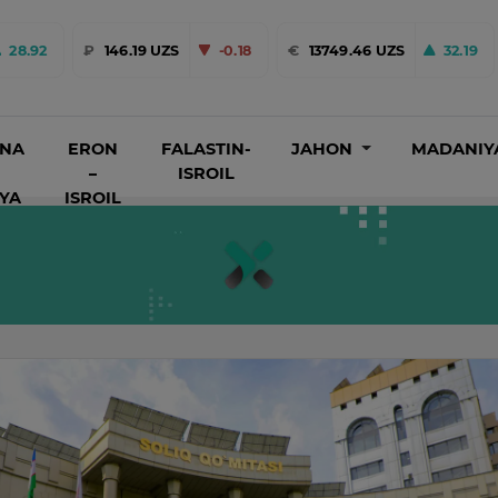
28.92
₽
146.19 UZS
-0.18
€
13749.46 UZS
32.19
INA
ERON
FALASTIN-
JAHON
MADANIY
–
ISROIL
IYA
ISROIL