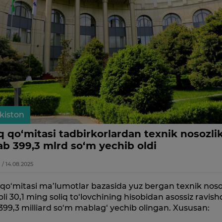
kiston
q qo‘mitasi tadbirkorlardan texnik nosozli
ab 399,3 mlrd so‘m yechib oldi
7 / 14.08.2025
 qo‘mitasi ma’lumotlar bazasida yuz bergan texnik noso
li 30,1 ming soliq to‘lovchining hisobidan asossiz ravis
399,3 milliard so‘m mablag‘ yechib olingan. Xususan: