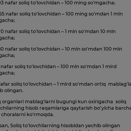
03 nafar soliq to‘lovchidan – 100 ming so‘mgacha;
165 nafar soliq to‘lovchidan – 100 ming so‘mdan 1 mln
gacha;
70 nafar soliq to‘lovchidan – 1 mln so‘mdan 10 mln
gacha;
80 nafar soliq to‘lovchidan – 10 mln so‘mdan 100 mln
gacha;
 nafar soliq to‘lovchidan – 100 mln so‘mdan 1 mlrd
gacha;
nafar soliq to‘lovchidan – 1 mlrd so‘mdan ortiq mablag‘l
b olingan.
q organlari mablag‘larni bugungi kun oxirigacha soliq
vchilarning hisob raqamlariga qaytarish bo‘yicha barch
 choralarni ko‘rmoqda.
an, Soliq to‘lovchilarning hisobidan yechib olingan