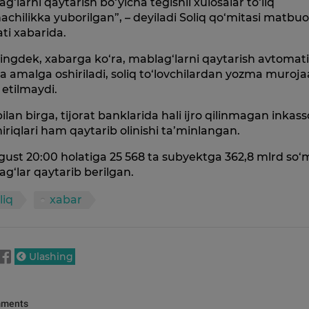
g‘larni qaytarish bo‘yicha tegishli xulosalar to‘liq
achilikka yuborilgan”, – deyiladi Soliq qo‘mitasi matbuo
ti xabarida.
ngdek, xabarga ko‘ra, mablag‘larni qaytarish avtomat
a amalga oshiriladi, soliq to‘lovchilardan yozma muroja
 etilmaydi.
ilan birga, tijorat banklarida hali ijro qilinmagan inkass
iriqlari ham qaytarib olinishi ta’minlangan.
gust 20:00 holatiga 25 568 ta subyektga 362,8 mlrd so‘
g‘lar qaytarib berilgan.
liq
xabar
Ulashing