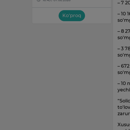
– 7 2
– 10 
Ko‘proq
so‘m
– 8 2
so‘m
– 3 7
so‘m
– 672
so‘m
– 10 
yechi
“Soli
to‘lo
zarur
Xusus