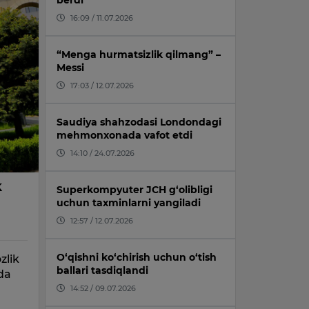
berdi
16:09 / 11.07.2026
“Menga hurmatsizlik qilmang” –
Messi
17:03 / 12.07.2026
Saudiya shahzodasi Londondagi
mehmonxonada vafot etdi
14:10 / 24.07.2026
k
Superkompyuter JCH g‘olibligi
uchun taxminlarni yangiladi
12:57 / 12.07.2026
O‘qishni ko‘chirish uchun o‘tish
zlik
ballari tasdiqlandi
hda
14:52 / 09.07.2026