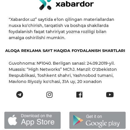
“Xabardor.uz” saytida eʼlon qilingan materiallardan
nusxa ko‘chirish, tarqatish va boshqa shakllarda
foydalanish faqat tahririyat yozma roziligi bilan
amalga oshirilishi mumkin.
ALOQA
REKLAMA
SAYT HAQIDA
FOYDALANISH SHARTLARI
Guvohnoma: №1040. Berilgan sanasi: 24.09.2019-yil.
Muassis: “High Networks” MChJ. Manzil: O'zbekiston
Respublikasi, Toshkent shahri, Yashnobod tumani,
Mavlono Riyoziy ko'chasi, 31А uy, 20 xonadon