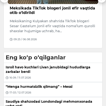
da
Bugun, 7-avgust kuni qanday ob-havo
B
kuzatiladi?
k
7 AVGUSTGA OB-HAVO PROGNOZI6 avgust soat 20
8
li
dan 7 avgust soat 20 gacha
d
16:51 / 06.08.2026
Eng ko‘p o‘qilganlar
Isroil havo kuchlari Livan janubidagi hududlarga
zarbalar berdi
16:09 / 11.07.2026
“Menga hurmatsizlik qilmang” – Messi
17:03 / 12.07.2026
Saudiya shahzodasi Londondagi mehmonxonada
vafot etdi