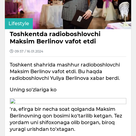
Lifestyle
Toshkentda radioboshlovchi
Maksim Berlinov vafot etdi
09:57 / 16.01.2024
Toshkent shahrida mashhur radioboshlovchi
Maksim Berlinov vafot etdi. Bu haqda
radioboshlovchi Yuliya Berlinova xabar berdi.
Uning so‘zlariga ko
‘ra, efirga bir necha soat qolganda Maksim
Berlinovning qon bosimi ko‘tarilib ketgan. Tez
yordam uni shifoxonaga olib borgan, biroq
yuragi urishdan to‘xtagan.