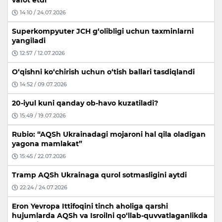
14:10 / 24.07.2026
Superkompyuter JCH g‘olibligi uchun taxminlarni
yangiladi
12:57 / 12.07.2026
O‘qishni ko‘chirish uchun o‘tish ballari tasdiqlandi
14:52 / 09.07.2026
20-iyul kuni qanday ob-havo kuzatiladi?
15:49 / 19.07.2026
Rubio: “AQSh Ukrainadagi mojaroni hal qila oladigan
yagona mamlakat”
15:45 / 22.07.2026
Tramp AQSh Ukrainaga qurol sotmasligini aytdi
22:24 / 24.07.2026
Eron Yevropa Ittifoqini tinch aholiga qarshi
hujumlarda AQSh va Isroilni qo‘llab-quvvatlaganlikda