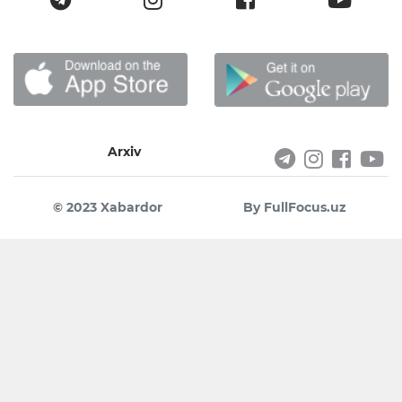
Arxiv
© 2023 Xabardor
By FullFocus.uz