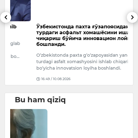
Ўзбекистонда пахта ғўзапоясидан янги
X
турдаги асфальт хомашёсини ишлаб
o
чиқариш бўйича инновацион лойиҳа
“D
бошланди.
ye
O‘zbekistonda paxta g‘o‘zapoyasidan yangi
xa
turdagi asfalt xomashyosini ishlab chiqarish
bo‘yicha innovatsion loyiha boshlandi.
16:49 / 10.08.2026
Bu ham qiziq