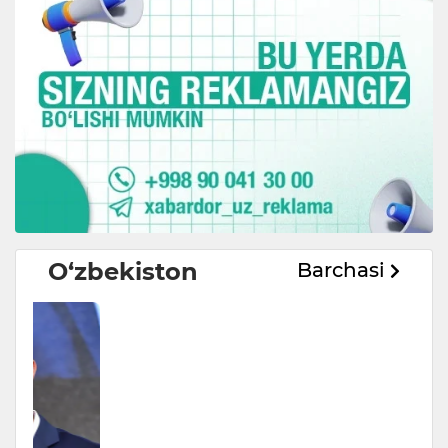
O‘zbekiston
Barchasi