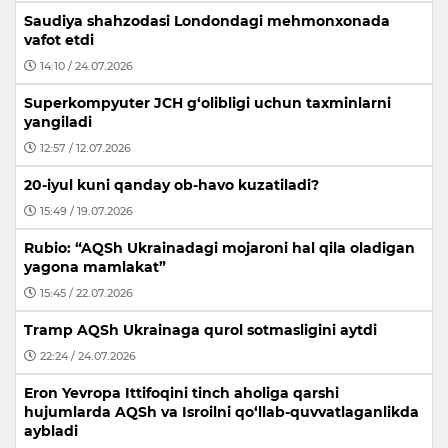
Saudiya shahzodasi Londondagi mehmonxonada
vafot etdi
14:10 / 24.07.2026
Superkompyuter JCH g‘olibligi uchun taxminlarni
yangiladi
12:57 / 12.07.2026
20-iyul kuni qanday ob-havo kuzatiladi?
15:49 / 19.07.2026
Rubio: “AQSh Ukrainadagi mojaroni hal qila oladigan
yagona mamlakat”
15:45 / 22.07.2026
Tramp AQSh Ukrainaga qurol sotmasligini aytdi
22:24 / 24.07.2026
Eron Yevropa Ittifoqini tinch aholiga qarshi
hujumlarda AQSh va Isroilni qo‘llab-quvvatlaganlikda
aybladi