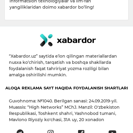
informatsion texnologiyalar va ilm-fan
yangiliklaridan doimo xabardor bo‘ling!
“Xabardor.uz” saytida eʼlon qilingan materiallardan
nusxa ko‘chirish, tarqatish va boshqa shakllarda
foydalanish faqat tahririyat yozma roziligi bilan
amalga oshirilishi mumkin.
ALOQA
REKLAMA
SAYT HAQIDA
FOYDALANISH SHARTLARI
Guvohnoma: №1040. Berilgan sanasi: 24.09.2019-yil.
Muassis: “High Networks” MChJ. Manzil: O'zbekiston
Respublikasi, Toshkent shahri, Yashnobod tumani,
Mavlono Riyoziy ko'chasi, 31А uy, 20 xonadon