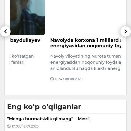
v
Navoiyda korxona 1 milliard so‘mlik elektr
F
energiyasidan noqonuniy foydalangan
t
Navoiy viloyatining Nurota tumanida elektr
Fa
energiyasidan noqonuniy foydalanish holati
bi
aniqlandi. Bu haqda Elektr energiyasi,…
to
11:24 / 08.08.2026
Eng ko‘p o‘qilganlar
“Menga hurmatsizlik qilmang” – Messi
17:03 / 12.07.2026