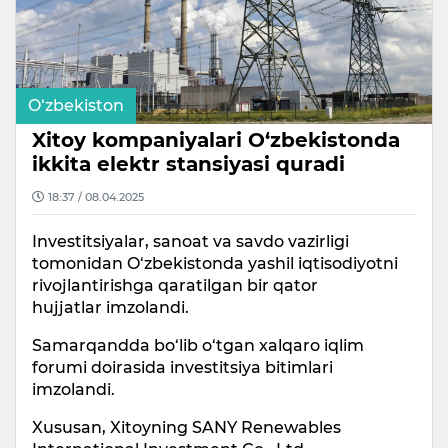
O‘zbekiston
Xitoy kompaniyalari O‘zbekistonda
ikkita elektr stansiyasi quradi
18:37 / 08.04.2025
Investitsiyalar, sanoat va savdo vazirligi
tomonidan O‘zbekistonda yashil iqtisodiyotni
rivojlantirishga qaratilgan bir qator
hujjatlar imzolandi.
Samarqandda bo‘lib o‘tgan xalqaro iqlim
forumi doirasida investitsiya bitimlari
imzolandi.
Xususan, Xitoyning SANY Renewables