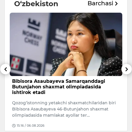
O‘zbekiston
Barchasi
Bibisora Asaubayeva Samarqanddagi
O
Butunjahon shaxmat olimpiadasida
r
ishtirok etadi
O‘
Qozog‘istonning yetakchi shaxmatchilaridan biri
ri
Bibisora Asaubayeva 46-Butunjahon shaxmat
mi
olimpiadasida mamlakat ayollar ter…
15:16 / 06.08.2026