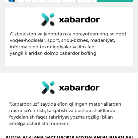
O‘zbekiston va jahonda ro‘y berayotgan eng so‘nggi
voqea-hodisalar, sport, shou-biznes, madaniyat,
informatsion texnologiyalar va ilm-fan
yangiliklaridan doimo xabardor bo‘ling!
“Xabardor.uz” saytida eʼlon qilingan materiallardan
nusxa ko‘chirish, tarqatish va boshqa shakllarda
foydalanish faqat tahririyat yozma roziligi bilan
amalga oshirilishi mumkin.
ALOQA
REKLAMA
SAYT HAQIDA
FOYDALANISH SHARTLARI