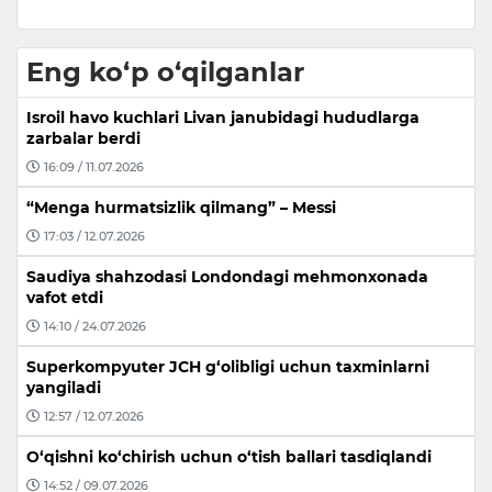
Eng ko‘p o‘qilganlar
Isroil havo kuchlari Livan janubidagi hududlarga
zarbalar berdi
16:09 / 11.07.2026
“Menga hurmatsizlik qilmang” – Messi
17:03 / 12.07.2026
Saudiya shahzodasi Londondagi mehmonxonada
vafot etdi
14:10 / 24.07.2026
Superkompyuter JCH g‘olibligi uchun taxminlarni
yangiladi
12:57 / 12.07.2026
O‘qishni ko‘chirish uchun o‘tish ballari tasdiqlandi
14:52 / 09.07.2026