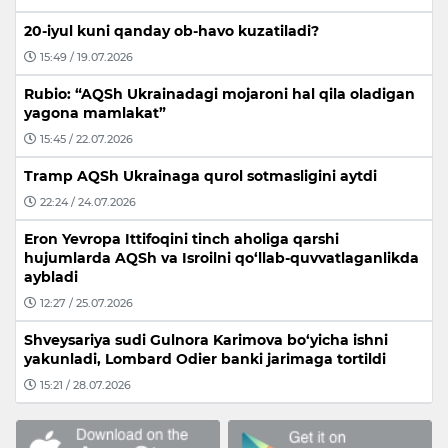
20-iyul kuni qanday ob-havo kuzatiladi?
15:49 / 19.07.2026
Rubio: “AQSh Ukrainadagi mojaroni hal qila oladigan
yagona mamlakat”
15:45 / 22.07.2026
Tramp AQSh Ukrainaga qurol sotmasligini aytdi
22:24 / 24.07.2026
Eron Yevropa Ittifoqini tinch aholiga qarshi
hujumlarda AQSh va Isroilni qo‘llab-quvvatlaganlikda
aybladi
12:27 / 25.07.2026
Shveysariya sudi Gulnora Karimova bo‘yicha ishni
yakunladi, Lombard Odier banki jarimaga tortildi
15:21 / 28.07.2026