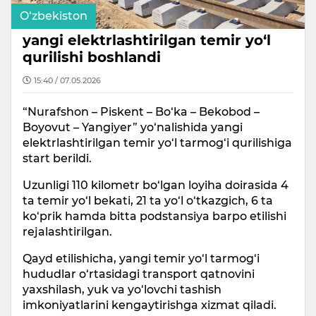
O‘zbekiston
yangi elektrlashtirilgan temir yo‘l
qurilishi boshlandi
15:40 / 07.05.2026
“Nurafshon – Piskent – Bo‘ka – Bekobod –
Boyovut – Yangiyer” yo‘nalishida yangi
elektrlashtirilgan temir yo‘l tarmog‘i qurilishiga
start berildi.
Uzunligi 110 kilometr bo‘lgan loyiha doirasida 4
ta temir yo‘l bekati, 21 ta yo‘l o‘tkazgich, 6 ta
ko‘prik hamda bitta podstansiya barpo etilishi
rejalashtirilgan.
Qayd etilishicha, yangi temir yo‘l tarmog‘i
hududlar o‘rtasidagi transport qatnovini
yaxshilash, yuk va yo‘lovchi tashish
imkoniyatlarini kengaytirishga xizmat qiladi.