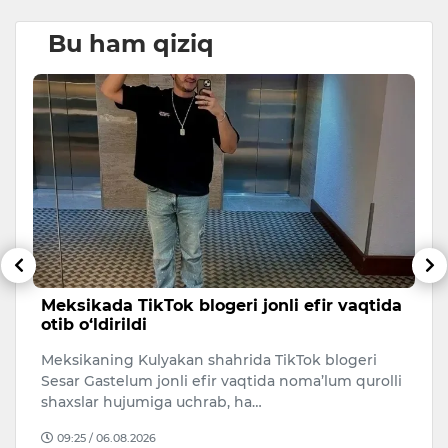
Bu ham qiziq
Meksikada TikTok blogeri jonli efir vaqtida
B
otib o‘ldirildi
B
i
Meksikaning Kulyakan shahrida TikTok blogeri
Qo
Sesar Gastelum jonli efir vaqtida noma’lum qurolli
B
shaxslar hujumiga uchrab, ha…
o
09:25 / 06.08.2026