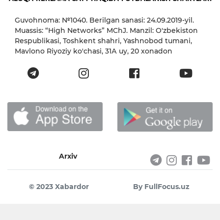
Guvohnoma: №1040. Berilgan sanasi: 24.09.2019-yil.
Muassis: “High Networks” MChJ. Manzil: O'zbekiston
Respublikasi, Toshkent shahri, Yashnobod tumani,
Mavlono Riyoziy ko'chasi, 31А uy, 20 xonadon
Arxiv
© 2023 Xabardor
By FullFocus.uz