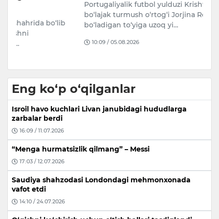
Portugaliyalik futbol yulduzi Krishtianu Ronaldu
2
bo‘lajak turmush o‘rtog‘i Jorjina Rodriges bilan
b
ta
bo‘ladigan to‘yiga uzoq yi…
h
10:09 / 05.08.2026
Eng ko‘p o‘qilganlar
Isroil havo kuchlari Livan janubidagi hududlarga
zarbalar berdi
16:09 / 11.07.2026
“Menga hurmatsizlik qilmang” – Messi
17:03 / 12.07.2026
Saudiya shahzodasi Londondagi mehmonxonada
vafot etdi
14:10 / 24.07.2026