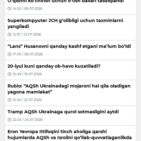
O‘qishni ko‘chirish uchun o‘tish ballari tasdiqlandi
14:52 / 09.07.2026
Superkompyuter JCH g‘olibligi uchun taxminlarni
yangiladi
12:57 / 12.07.2026
“Lans” Husanovni qanday kashf etgani ma’lum bo‘ldi
17:05 / 08.07.2026
20-iyul kuni qanday ob-havo kuzatiladi?
15:49 / 19.07.2026
Rubio: “AQSh Ukrainadagi mojaroni hal qila oladigan
yagona mamlakat”
15:45 / 22.07.2026
Tramp AQSh Ukrainaga qurol sotmasligini aytdi
22:24 / 24.07.2026
Eron Yevropa Ittifoqini tinch aholiga qarshi
hujumlarda AQSh va Isroilni qo‘llab-quvvatlaganlikda