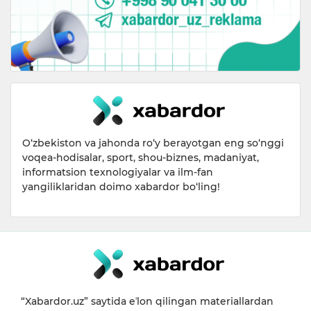
O‘zbekiston va jahonda ro‘y berayotgan eng so‘nggi
voqea-hodisalar, sport, shou-biznes, madaniyat,
informatsion texnologiyalar va ilm-fan
yangiliklaridan doimo xabardor bo‘ling!
“Xabardor.uz” saytida eʼlon qilingan materiallardan