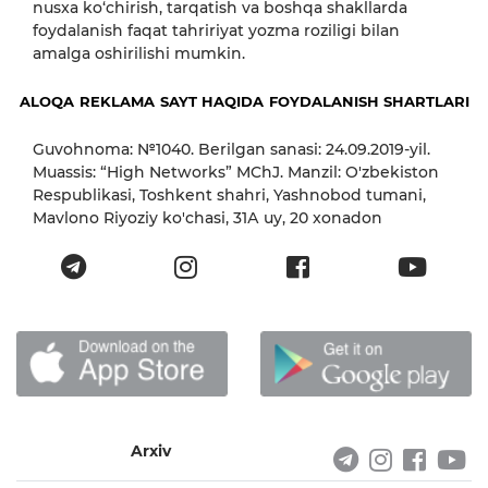
nusxa ko‘chirish, tarqatish va boshqa shakllarda
foydalanish faqat tahririyat yozma roziligi bilan
amalga oshirilishi mumkin.
ALOQA
REKLAMA
SAYT HAQIDA
FOYDALANISH SHARTLARI
Guvohnoma: №1040. Berilgan sanasi: 24.09.2019-yil.
Muassis: “High Networks” MChJ. Manzil: O'zbekiston
Respublikasi, Toshkent shahri, Yashnobod tumani,
Mavlono Riyoziy ko'chasi, 31А uy, 20 xonadon
Arxiv