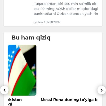
Fuqarolardan biri 450 mln so‘mlik oltinni, boshqasi
xo
esa 40 ming AQSh dollar miqdoridagi
o‘
banknotlarni O‘zbekistondan yashirin…
15:52 / 05.08.2026
Bu ham qiziq
Messi Ronalduning to‘yiga boradimi?
A
s