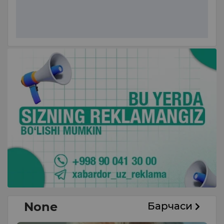
None
Барчаси