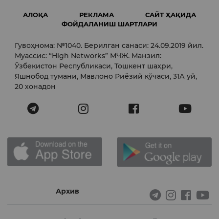
АЛОҚА
РЕКЛАМА
САЙТ ҲАҚИДА
ФОЙДАЛАНИШ ШАРТЛАРИ
Гувоҳнома: №1040. Берилган санаси: 24.09.2019 йил.
Муассис: “High Networks” МЧЖ. Манзил:
Ўзбекистон Республикаси, Тошкент шаҳри,
Яшнобод тумани, Мавлоно Риёзий кўчаси, 31А уй,
20 хонадон
Архив