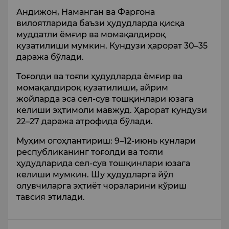
Андижон, Наманган ва Фарғона
вилоятларида баъзи ҳудудларда қисқа
муддатли ёмғир ва момақалдироқ
кузатилиши мумкин. Кундузи ҳарорат 30–35
даража бўлади.
Тоғолди ва тоғли ҳудудларда ёмғир ва
момақалдироқ кузатилиши, айрим
жойларда эса сел-сув тошқинлари юзага
келиши эҳтимоли мавжуд. Ҳарорат кундузи
22–27 даража атрофида бўлади.
Муҳим огоҳлантириш: 9–12-июнь кунлари
республиканинг тоғолди ва тоғли
ҳудудларида сел-сув тошқинлари юзага
келиши мумкин. Шу ҳудудларга йўл
олувчиларга эҳтиёт чораларини кўриш
тавсия этилади.