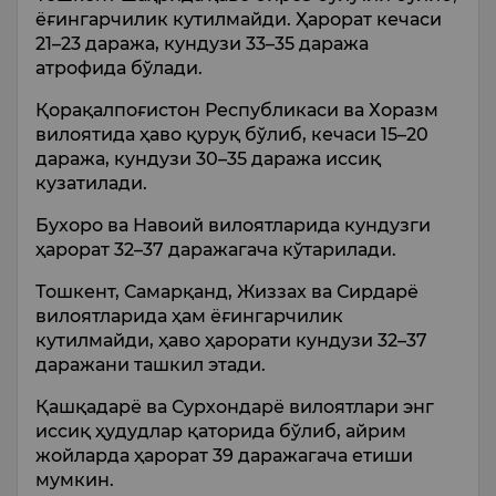
ёғингарчилик кутилмайди. Ҳарорат кечаси
21–23 даража, кундузи 33–35 даража
атрофида бўлади.
Қорақалпоғистон Республикаси ва Хоразм
вилоятида ҳаво қуруқ бўлиб, кечаси 15–20
даража, кундузи 30–35 даража иссиқ
кузатилади.
Бухоро ва Навоий вилоятларида кундузги
ҳарорат 32–37 даражагача кўтарилади.
Тошкент, Самарқанд, Жиззах ва Сирдарё
вилоятларида ҳам ёғингарчилик
кутилмайди, ҳаво ҳарорати кундузи 32–37
даражани ташкил этади.
Қашқадарё ва Сурхондарё вилоятлари энг
иссиқ ҳудудлар қаторида бўлиб, айрим
жойларда ҳарорат 39 даражагача етиши
мумкин.