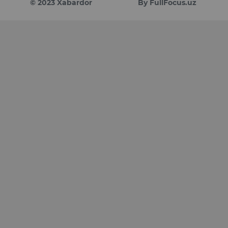
© 2023 Xabardor
By FullFocus.uz