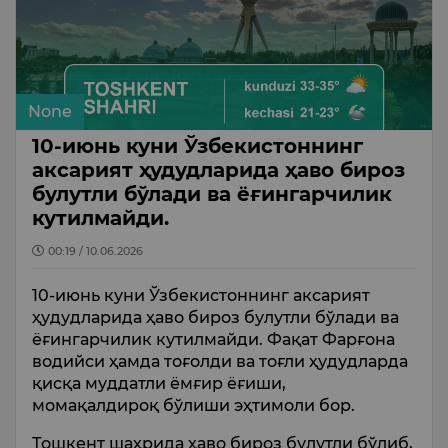
None
10-июнь куни Ўзбекистоннинг
аксарият ҳудудларида ҳаво бироз
булутли бўлади ва ёғингарчилик
кутилмайди.
00:19 / 10.06.2026
10-июнь куни Ўзбекистоннинг аксарият
ҳудудларида ҳаво бироз булутли бўлади ва
ёғингарчилик кутилмайди. Фақат Фарғона
водийси ҳамда тоғолди ва тоғли ҳудудларда
қисқа муддатли ёмғир ёғиши,
момақалдироқ бўлиши эҳтимоли бор.
Тошкент шаҳрида ҳаво бироз булутли бўлиб,