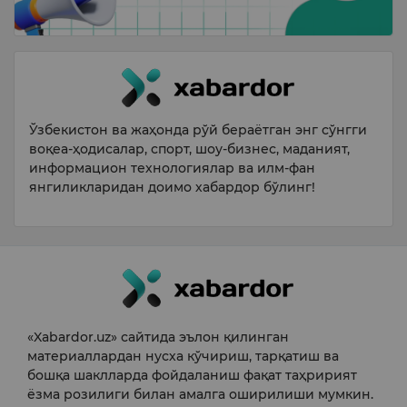
Ўзбекистон ва жаҳонда рўй бераётган энг сўнгги
воқеа-ҳодисалар, спорт, шоу-бизнес, маданият,
информацион технологиялар ва илм-фан
янгиликларидан доимо хабардор бўлинг!
«Xabardor.uz» сайтида эълон қилинган
материаллардан нусха кўчириш, тарқатиш ва
бошқа шаклларда фойдаланиш фақат таҳририят
ёзма розилиги билан амалга оширилиши мумкин.