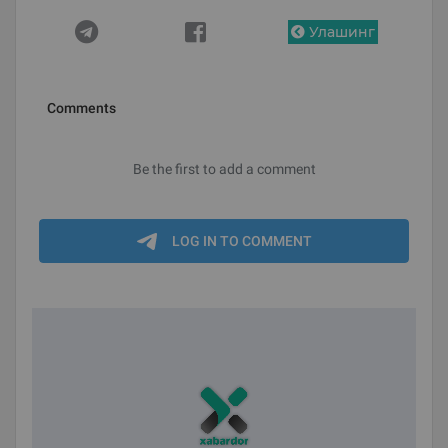
Улашинг