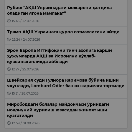
Рубио: “АҚШ Украинадаги можарони ҳал қила
оладиган ягона мамлакат”
15:45 / 22.07.2026
Трамп АҚШ Украинага қурол сотмаслигини айтди
22:24 / 24.07.2026
Эрон Европа Иттифоқини тинч аҳолига қарши
ҳужумларда АҚШ ва Исроилни қўллаб-
қувватлаганликда айблади
12:27 / 25.07.2026
Швейсария суди Гулнора Каримова бўйича ишни
якунлади, Lombard Odier банки жаримага тортилди
15:21 / 28.07.2026
Мирободдаги болалар майдончаси ўрнидаги
ноқонуний қурилиш юзасидан жиноят иши
қўзғатилди
17:59 / 01.08.2026