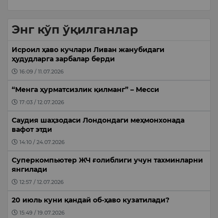
Энг кўп ўқилганлар
Исроил ҳаво кучлари Ливан жанубидаги
ҳудудларга зарбалар берди
16:09 / 11.07.2026
“Менга ҳурматсизлик қилманг” – Месси
17:03 / 12.07.2026
Саудия шаҳзодаси Лондондаги меҳмонхонада
вафот этди
14:10 / 24.07.2026
Суперкомпьютер ЖЧ ғолиблиги учун тахминларни
янгилади
12:57 / 12.07.2026
20 июль куни қандай об-ҳаво кузатилади?
15:49 / 19.07.2026