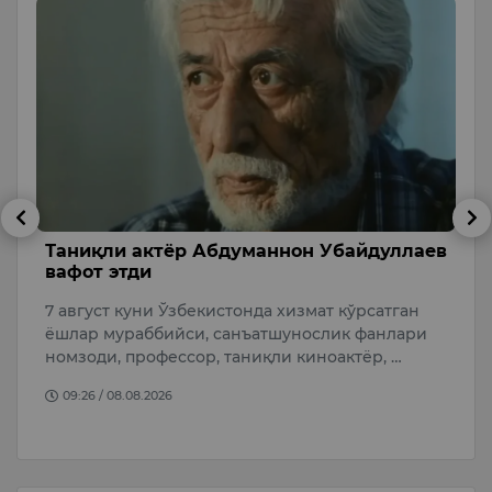
б
Таниқли актёр Абдуманнон Убайдуллаев
А
вафот этди
с
7 август куни Ўзбекистонда хизмат кўрсатган
А
ёшлар мураббийси, санъатшунослик фанлари
қ
т
номзоди, профессор, таниқли киноактёр, …
“
…
09:26 / 08.08.2026