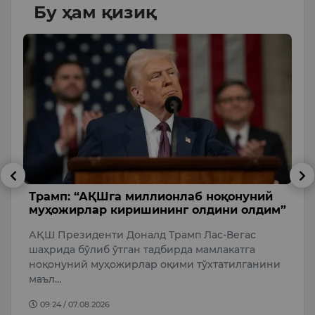
Бу ҳам қизиқ
б
Трамп: “АҚШга миллионлаб ноқонуний
А
муҳожирлар киришининг олдини олдим”
э
АҚШ Президенти Доналд Трамп Лас-Вегас
Ў
шаҳрида бўлиб ўтган тадбирда мамлакатга
А
т
ноқонуний муҳожирлар оқими тўхтатилганини
ж
маъл…
09:24 / 07.08.2026