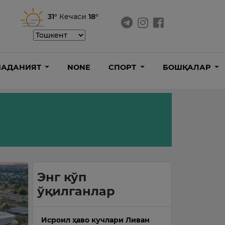
31°
Кечаси
18°
АДАНИЯТ
NONE
СПОРТ
БОШҚАЛАР
Энг кўп
ўқилганлар
Исроил ҳаво кучлари Ливан