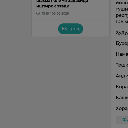
шахмат олимпиадасида
йилн
иштирок этади
туши
15:16 / 06.08.2026
респ
108 
Кўпроқ
Ҳуду
Бухо
Нама
Тошк
Анди
Қора
Қашқ
Хора
Ф