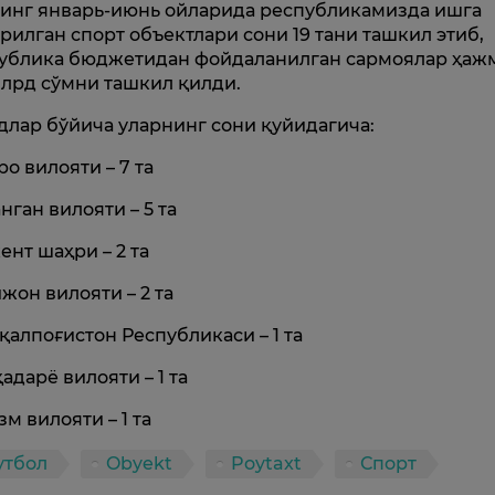
инг январь-июнь ойларида республикамизда ишга
рилган спорт объектлари сони 19 тани ташкил этиб,
ублика бюджетидан фойдаланилган сармоялар ҳаж
млрд сўмни ташкил қилди.
длар бўйича уларнинг сони қуйидагича:
ро вилояти – 7 та
нган вилояти – 5 та
ент шаҳри – 2 та
жон вилояти – 2 та
қалпоғистон Республикаси – 1 та
адарё вилояти – 1 та
зм вилояти – 1 та
утбол
Obyekt
Poytaxt
Спорт