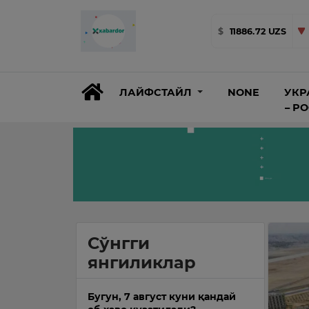
$
11886.72 UZS
ЛАЙФСТАЙЛ
NONE
УКР
– Р
Сўнгги
янгиликлар
Бугун, 7 август куни қандай