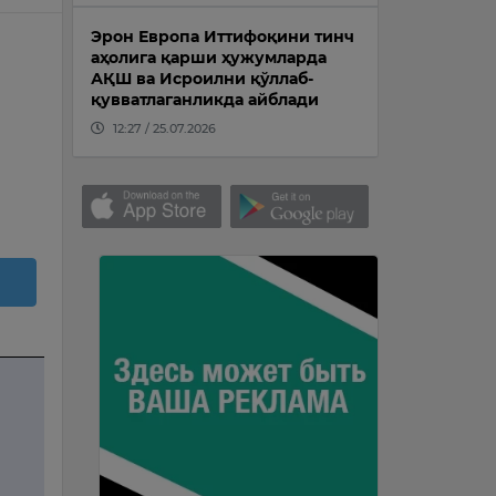
Эрон Европа Иттифоқини тинч
аҳолига қарши ҳужумларда
АҚШ ва Исроилни қўллаб-
қувватлаганликда айблади
12:27 / 25.07.2026