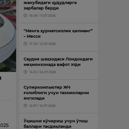
жанубидаги ҳудудларга
зарбалар берди
16:09 / 11.07.2026
“Менга ҳурматсизлик қилманг”
– Месси
17:03 / 12.07.2026
Саудия шаҳзодаси Лондондаги
меҳмонхонада вафот этди
14:10 / 24.07.2026
и
Суперкомпьютер ЖЧ
ғолиблиги учун тахминларни
янгилади
12:57 / 12.07.2026
Ўқишни кўчириш учун ўтиш
2025
баллари тасдиқланди