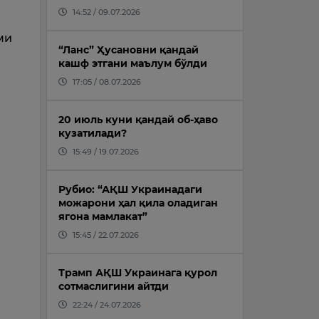
14:52 / 09.07.2026
ми
“Ланс” Ҳусановни қандай
кашф этгани маълум бўлди
17:05 / 08.07.2026
20 июль куни қандай об-ҳаво
кузатилади?
15:49 / 19.07.2026
Рубио: “АҚШ Украинадаги
можарони ҳал қила оладиган
ягона мамлакат”
15:45 / 22.07.2026
Трамп АҚШ Украинага қурол
сотмаслигини айтди
22:24 / 24.07.2026