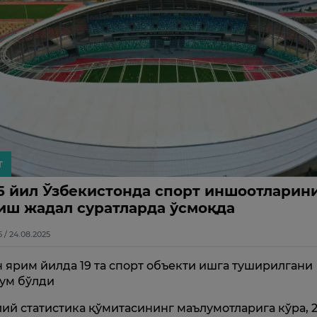
т
5 йил Ўзбекистонда спорт иншоотларин
иш жадал суратларда ўсмоқда
5 / 24.08.2025
н ярим йилда 19 та спорт объекти ишга туширилгани
ум бўлди
ий статистика қўмитасининг маълумотларига кўра, 