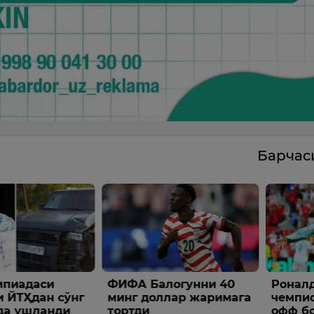
Барча
логунни 40
Роналду жаҳон
The Ri
ллар жаримага
чемпионатлари плей-
янгил
офф босқичидаги илк
тўртин