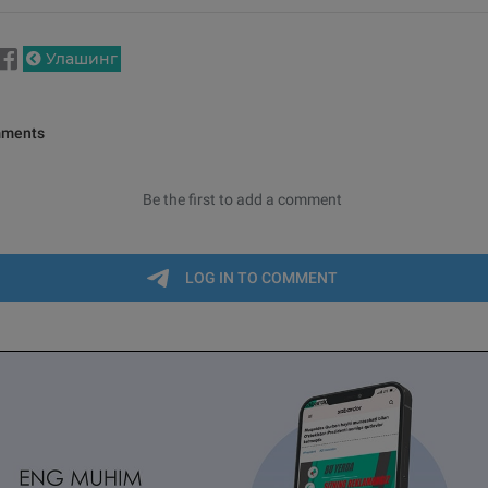
Улашинг