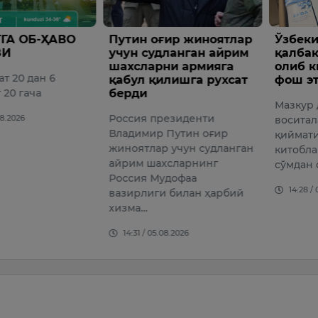
ир жиноятлар
Ўзбекистонга 21 тонна
Бугун,
ланган айрим
қалбаки дориларни
қандай
ни армияга
олиб киришга уриниш
кузат
лишга рухсат
фош этилди
7 АВГУ
Мазкур дори
ПРОГНОЗ
езиденти
воситаларининг умумий
дан 7 ав
Путин оғир
қиймати дастлабки ҳисоб-
16:51 /
 учун судланган
китобларга кўра 7,3 млрд
хсларнинг
сўмдан ошади.
дофаа
14:28 / 04.08.2026
 билан ҳарбий
08.2026