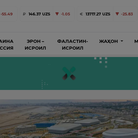
-55.49
₽
146.37 UZS
-1.05
€
13717.27 UZS
-25.83
АИНА
ЭРОН –
ФАЛАСТИН-
ЖАҲОН
М
ОССИЯ
ИСРОИЛ
ИСРОИЛ