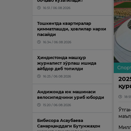
об-ҳаво кузатилади?
16:51 / 06.08.2026
Тошкентда квартиралар
қимматлашди, ҳовлилар нархи
пасайди
16:34 / 06.08.2026
Ҳиндистонда машҳур
журналист зўрлаш ишида
Спор
айбдор деб топилди
16:25 / 06.08.2026
202
қур
Андижонда юк машинаси
18:5
велосипедчини уриб юборди
15:20 / 06.08.2026
Ўтга
маъл
Бибисора Асаубаева
Самарқанддаги Бутунжаҳон
Милл