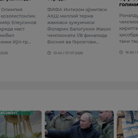
голини урди
изом қўмитаси
Янгилан
Роналдунинг Жаҳон
ий терма
рейтин
чемпионатларида
ҳужумчиси
Мадрим
киритган умумий
алогунни Жаҳон
сақлаб 
ҳисобдаги голлари сони 11
и 1/8 финалида
16:52 /
тани ташкил қилмоқда.
 Герсегови…
16:50 / 03.07.2026
07.2026