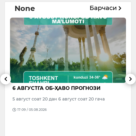
None
Барчаси
6 АВГУСТГА ОБ-ҲАВО ПРОГНОЗИ
В
р
М
5 август соат 20 дан 6 август соат 20 гача
о
17:09 / 05.08.2026
да