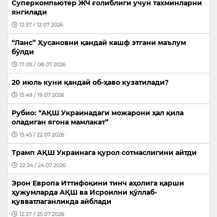
Суперкомпьютер ЖЧ ғолиблиги учун тахминларни
янгилади
12:57 / 12.07.2026
“Ланс” Ҳусановни қандай кашф этгани маълум
бўлди
17:05 / 08.07.2026
20 июль куни қандай об-ҳаво кузатилади?
15:49 / 19.07.2026
Рубио: “АҚШ Украинадаги можарони ҳал қила
оладиган ягона мамлакат”
15:45 / 22.07.2026
Трамп АҚШ Украинага қурол сотмаслигини айтди
22:24 / 24.07.2026
Эрон Европа Иттифоқини тинч аҳолига қарши
ҳужумларда АҚШ ва Исроилни қўллаб-
қувватлаганликда айблади
12:27 / 25.07.2026