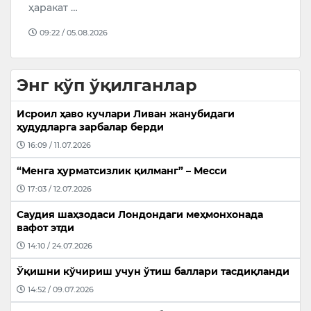
ҳаракат …
09:22 / 05.08.2026
Энг кўп ўқилганлар
Исроил ҳаво кучлари Ливан жанубидаги
ҳудудларга зарбалар берди
16:09 / 11.07.2026
“Менга ҳурматсизлик қилманг” – Месси
17:03 / 12.07.2026
Саудия шаҳзодаси Лондондаги меҳмонхонада
вафот этди
14:10 / 24.07.2026
Ўқишни кўчириш учун ўтиш баллари тасдиқланди
14:52 / 09.07.2026