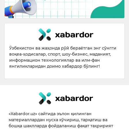
Ўзбекистон ва жаҳонда рўй бераётган энг сўнгги
воқеа-ҳодисалар, спорт, шоу-бизнес, маданият,
информацион технологиялар ва илм-фан
янгиликларидан доимо хабардор бўлинг!
«Xabardor.uz» сайтида эълон қилинган
материаллардан нусха кўчириш, тарқатиш ва
бошқа шаклларда фойдаланиш фақат таҳририят