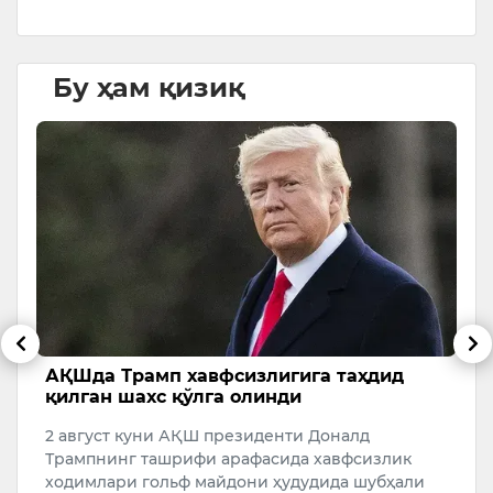
Бу ҳам қизиқ
АҚШда Трамп хавфсизлигига таҳдид
М
қилган шахс қўлга олинди
П
2 август куни АҚШ президенти Доналд
Р
Трампнинг ташрифи арафасида хавфсизлик
Р
ходимлари гольф майдони ҳудудида шубҳали
р