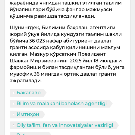
жараёнида янгидан ташкил этилган таълим
йўналишлари бўйича фанлар мажмуаси
қўшимча равишда тасдиқланади.
Шунингдек, Билимни баҳолаш агентлиги
жорий ўқув йилида кундузги таълим шакли
бўйича 36 023 нафар абитуриент давлат
гранти асосида қабул қилинишини маълум
қилган. Мазкур кўрсаткич Президент
Шавкат Мирзиёевнинг 2025 йил 18 июлдаги
фармойиши билан тасдиқланган бўлиб, унга
мувофиқ 36 мингдан ортиқ давлат гранти
ажратилади.
Бакалавр
Bilim va malakani baholash agentligi
Имтиҳон
Oliy ta'lim, fan va innovatsiyalar vazirligi