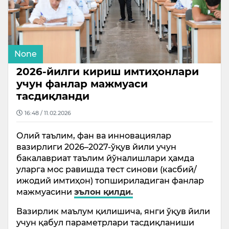
None
2026-йилги кириш имтиҳонлари
учун фанлар мажмуаси
тасдиқланди
16:48 / 11.02.2026
Олий таълим, фан ва инновациялар
вазирлиги 2026–2027-ўқув йили учун
бакалавриат таълим йўналишлари ҳамда
уларга мос равишда тест синови (касбий/
ижодий имтиҳон) топшириладиган фанлар
мажмуасини
эълон қилди.
Вазирлик маълум қилишича, янги ўқув йили
учун қабул параметрлари тасдиқланиши