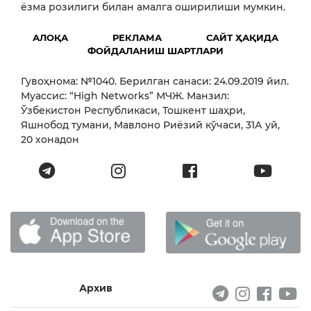
ёзма розилиги билан амалга оширилиши мумкин.
АЛОҚА
РЕКЛАМА
САЙТ ҲАҚИДА
ФОЙДАЛАНИШ ШАРТЛАРИ
Гувоҳнома: №1040. Берилган санаси: 24.09.2019 йил.
Муассис: “High Networks” МЧЖ. Манзил:
Ўзбекистон Республикаси, Тошкент шаҳри,
Яшнобод тумани, Мавлоно Риёзий кўчаси, 31А уй,
20 хонадон
Архив