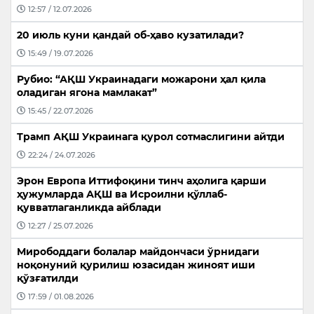
12:57 / 12.07.2026
20 июль куни қандай об-ҳаво кузатилади?
15:49 / 19.07.2026
Рубио: “АҚШ Украинадаги можарони ҳал қила
оладиган ягона мамлакат”
15:45 / 22.07.2026
Трамп АҚШ Украинага қурол сотмаслигини айтди
22:24 / 24.07.2026
Эрон Европа Иттифоқини тинч аҳолига қарши
ҳужумларда АҚШ ва Исроилни қўллаб-
қувватлаганликда айблади
12:27 / 25.07.2026
Мирободдаги болалар майдончаси ўрнидаги
ноқонуний қурилиш юзасидан жиноят иши
қўзғатилди
17:59 / 01.08.2026