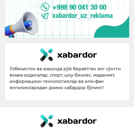
Ўзбекистон ва жаҳонда рўй бераётган энг сўнгги
воқеа-ҳодисалар, спорт, шоу-бизнес, маданият,
информацион технологиялар ва илм-фан
янгиликларидан доимо хабардор бўлинг!