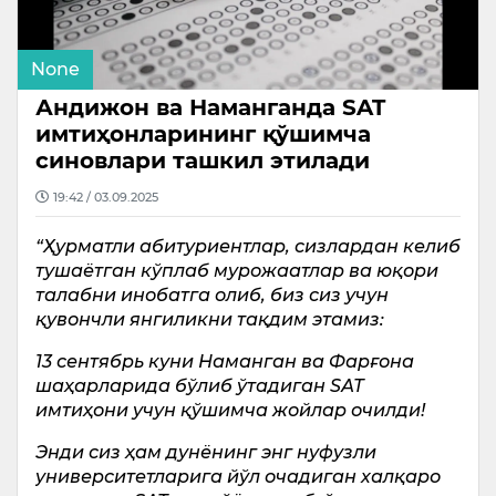
None
Андижон ва Наманганда SAT
имтиҳонларининг қўшимча
синовлари ташкил этилади
19:42 / 03.09.2025
“Ҳурматли абитуриентлар, сизлардан келиб
тушаётган кўплаб мурожаатлар ва юқори
талабни инобатга олиб, биз сиз учун
қувончли янгиликни тақдим этамиз:
13 сентябрь куни Наманган ва Фарғона
шаҳарларида бўлиб ўтадиган SАТ
имтиҳони учун қўшимча жойлар очилди!
Энди сиз ҳам дунёнинг энг нуфузли
университетларига йўл очадиган халқаро