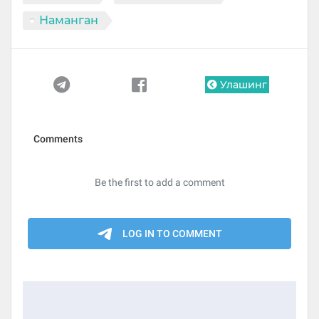
Наманган
Улашинг