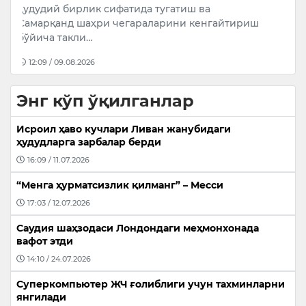
Кемал Явуз Атаманнинг “Мен таниган
ш
Ўзбекистон…
16:30 / 07.08.2026
Энг кўп ўқилганлар
Исроил ҳаво кучлари Ливан жанубидаги
ҳудудларга зарбалар берди
16:09 / 11.07.2026
“Менга ҳурматсизлик қилманг” – Месси
17:03 / 12.07.2026
Саудия шаҳзодаси Лондондаги меҳмонхонада
вафот этди
14:10 / 24.07.2026
Суперкомпьютер ЖЧ ғолиблиги учун тахминларни
янгилади