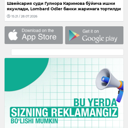
Швейсария суди Гулнора Каримова бўйича ишни
якунлади, Lombard Odier банки жаримага тортилди
15:21 / 28.07.2026