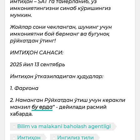
имтиҳон – SАТ га тайёрланиб, ўз
имкониятингизни синаб кўришингиз
мумкин.
Жойлар сони чекланган, шунинг учун
имкониятни бой берманг ва бугуноқ
рўйхатдан ўтинг!
ИМТИҲОН САНАСИ:
2025 йил 13 сентябрь
Имтиҳон ўтказиладиган ҳудудлар:
1. Фарғона
2. Наманган Рўйхатдан ўтиш учун керакли
манзил
бу ерда
”
- дейилади расмий
хабарда.
Bilim va malakani baholash agentligi
Имтиҳон
Ингилиз тили