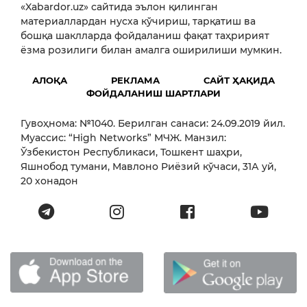
«Xabardor.uz» сайтида эълон қилинган
материаллардан нусха кўчириш, тарқатиш ва
бошқа шаклларда фойдаланиш фақат таҳририят
ёзма розилиги билан амалга оширилиши мумкин.
АЛОҚА
РЕКЛАМА
САЙТ ҲАҚИДА
ФОЙДАЛАНИШ ШАРТЛАРИ
Гувоҳнома: №1040. Берилган санаси: 24.09.2019 йил.
Муассис: “High Networks” МЧЖ. Манзил:
Ўзбекистон Республикаси, Тошкент шаҳри,
Яшнобод тумани, Мавлоно Риёзий кўчаси, 31А уй,
20 хонадон