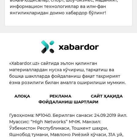
информацион технологиялар ва илм-фан
янгиликларидан доимо хабардор бўлинг!
«Xabardor.uz» сайтида эълон қилинган
материаллардан нусха кўчириш, тарқатиш ва
бошқа шаклларда фойдаланиш фақат таҳририят
ёзма розилиги билан амалга оширилиши мумкин.
АЛОҚА
РЕКЛАМА
САЙТ ҲАҚИДА
ФОЙДАЛАНИШ ШАРТЛАРИ
Гувоҳнома: №1040. Берилган санаси: 24.09.2019 йил.
Муассис: “High Networks” МЧЖ. Манзил:
Ўзбекистон Республикаси, Тошкент шаҳри,
Яшнобод тумани, Мавлоно Риёзий кўчаси, 31А уй,