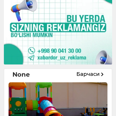
None
Барчаси