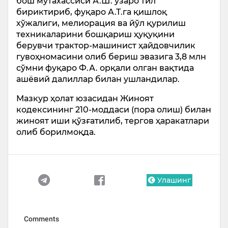
бош мутахассиси А.Ш. ўзаро тил
бириктириб, фуқаро А.Т.га қишлоқ
хўжалиги, мелиорация ва йўл қурилиш
техникаларини бошқариш ҳуқуқини
берувчи трактор-машинист ҳайдовчилик
гувоҳномасини олиб бериш эвазига 3,8 млн
сўмни фуқаро Ф.А. орқали олган вақтида
ашёвий далиллар билан ушландилар.
Мазкур ҳолат юзасидан Жиноят
кодексининг 210-моддаси (пора олиш) билан
жиноят иши қўзғатилиб, тергов ҳаракатлари
олиб борилмоқда.
Улашинг