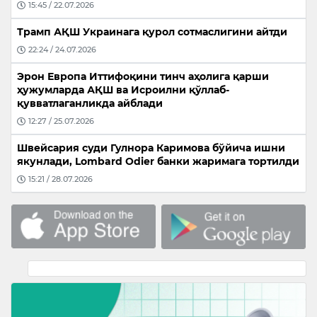
15:45 / 22.07.2026
Трамп АҚШ Украинага қурол сотмаслигини айтди
22:24 / 24.07.2026
Эрон Европа Иттифоқини тинч аҳолига қарши
ҳужумларда АҚШ ва Исроилни қўллаб-
қувватлаганликда айблади
12:27 / 25.07.2026
Швейсария суди Гулнора Каримова бўйича ишни
якунлади, Lombard Odier банки жаримага тортилди
15:21 / 28.07.2026