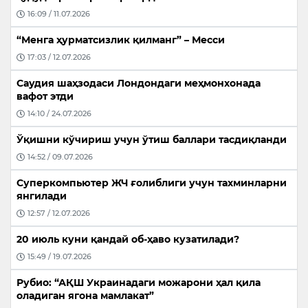
16:09 / 11.07.2026
“Менга ҳурматсизлик қилманг” – Месси
17:03 / 12.07.2026
Саудия шаҳзодаси Лондондаги меҳмонхонада
вафот этди
14:10 / 24.07.2026
Ўқишни кўчириш учун ўтиш баллари тасдиқланди
14:52 / 09.07.2026
Суперкомпьютер ЖЧ ғолиблиги учун тахминларни
янгилади
12:57 / 12.07.2026
20 июль куни қандай об-ҳаво кузатилади?
15:49 / 19.07.2026
Рубио: “АҚШ Украинадаги можарони ҳал қила
оладиган ягона мамлакат”