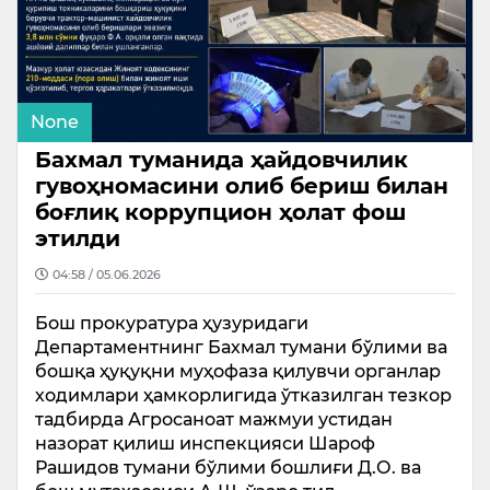
None
Бахмал туманида ҳайдовчилик
гувоҳномасини олиб бериш билан
боғлиқ коррупцион ҳолат фош
этилди
04:58 / 05.06.2026
Бош прокуратура ҳузуридаги
Департаментнинг Бахмал тумани бўлими ва
бошқа ҳуқуқни муҳофаза қилувчи органлар
ходимлари ҳамкорлигида ўтказилган тезкор
тадбирда Агросаноат мажмуи устидан
назорат қилиш инспекцияси Шароф
Рашидов тумани бўлими бошлиғи Д.О. ва