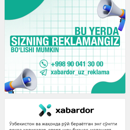
Ўзбекистон ва жаҳонда рўй бераётган энг сўнгги
воқеа-ҳодисалар, спорт, шоу-бизнес, маданият,