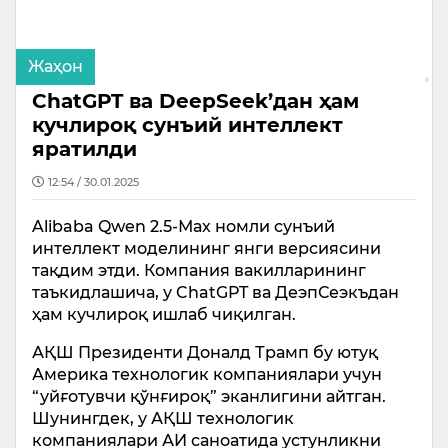
Жаҳон
ChatGPT ва DeepSeek’дан ҳам
кучлироқ сунъий интеллект
яратилди
12:54 / 30.01.2025
Alibaba Qwen 2.5-Мах номли сунъий
интеллект моделининг янги версиясини
тақдим этди. Компания вакилларининг
таъкидлашича, у ChatGPT ва ДеэпСеэкъдан
ҳам кучлироқ ишлаб чиқилган.
АҚШ Президенти Доналд Трамп бу ютуқ
Америка технологик компаниялари учун
“уйғотувчи қўнғироқ” эканлигини айтган.
Шунингдек, у АҚШ технологик
компаниялари АИ саноатида устунликни