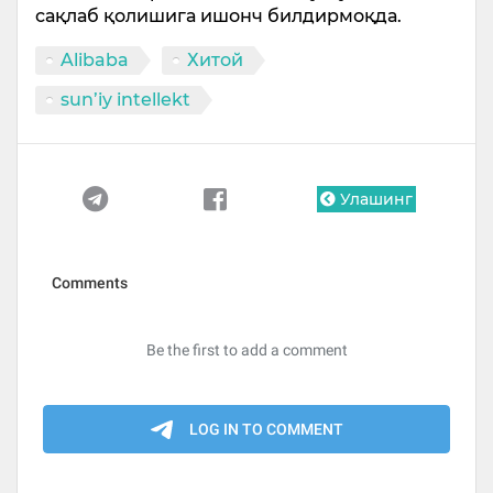
сақлаб қолишига ишонч билдирмоқда.
Alibaba
Хитой
sun’iy intellekt
Улашинг