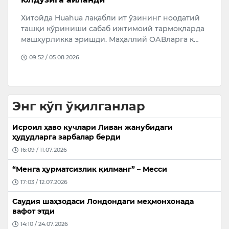
Хитойда Huahua лақабли ит ўзининг ноодатий
Ў
ташқи кўриниши сабаб ижтимоий тармоқларда
м
машҳурликка эришди. Маҳаллий ОАВларга к…
б
т
09:52 / 05.08.2026
Энг кўп ўқилганлар
Исроил ҳаво кучлари Ливан жанубидаги
ҳудудларга зарбалар берди
16:09 / 11.07.2026
“Менга ҳурматсизлик қилманг” – Месси
17:03 / 12.07.2026
Саудия шаҳзодаси Лондондаги меҳмонхонада
вафот этди
14:10 / 24.07.2026