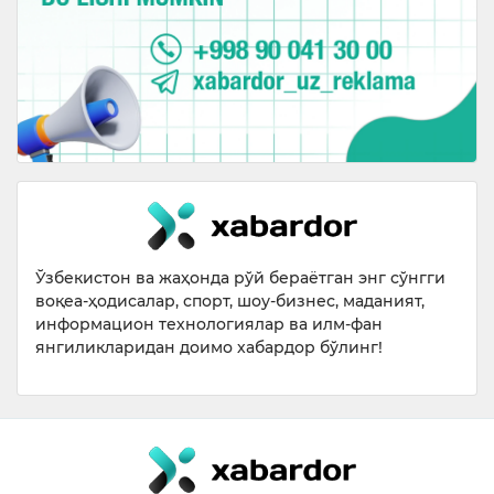
Ўзбекистон ва жаҳонда рўй бераётган энг сўнгги
воқеа-ҳодисалар, спорт, шоу-бизнес, маданият,
информацион технологиялар ва илм-фан
янгиликларидан доимо хабардор бўлинг!