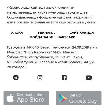
«Xabardor.uz» сайтида эълон қилинган
материаллардан нусха кўчириш, тарқатиш ва
бошқа шаклларда фойдаланиш фақат таҳририят
ёзма розилиги билан амалга оширилиши мумкин.
АЛОҚА
РЕКЛАМА
САЙТ ҲАҚИДА
ФОЙДАЛАНИШ ШАРТЛАРИ
Гувоҳнома: №1040. Берилган санаси: 24.09.2019 йил.
Муассис: “High Networks” МЧЖ. Манзил:
Ўзбекистон Республикаси, Тошкент шаҳри,
Яшнобод тумани, Мавлоно Риёзий кўчаси, 31А уй,
20 хонадон