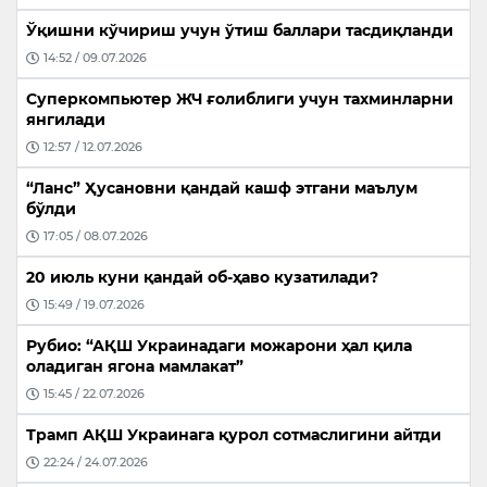
Ўқишни кўчириш учун ўтиш баллари тасдиқланди
14:52 / 09.07.2026
Суперкомпьютер ЖЧ ғолиблиги учун тахминларни
янгилади
12:57 / 12.07.2026
“Ланс” Ҳусановни қандай кашф этгани маълум
бўлди
17:05 / 08.07.2026
20 июль куни қандай об-ҳаво кузатилади?
15:49 / 19.07.2026
Рубио: “АҚШ Украинадаги можарони ҳал қила
оладиган ягона мамлакат”
15:45 / 22.07.2026
Трамп АҚШ Украинага қурол сотмаслигини айтди
22:24 / 24.07.2026