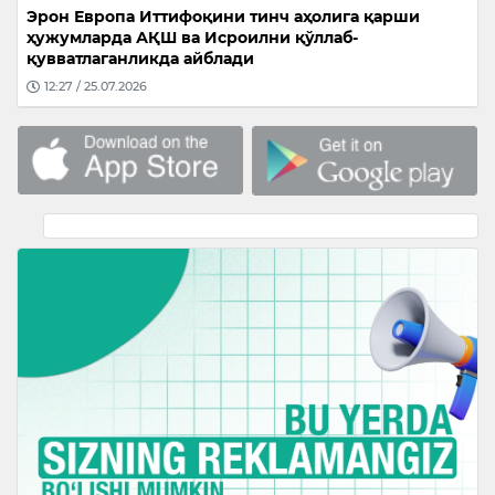
Эрон Европа Иттифоқини тинч аҳолига қарши
ҳужумларда АҚШ ва Исроилни қўллаб-
қувватлаганликда айблади
12:27 / 25.07.2026