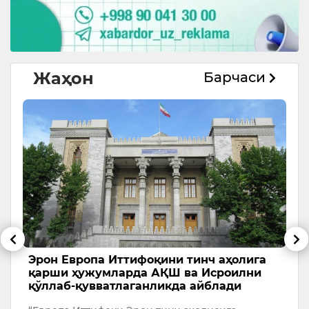
Жаҳон
Барчаси
и
Эрон Европа Иттифоқини тинч аҳолига
Т
қарши ҳужумларда АҚШ ва Исроилни
с
қўллаб-қувватлаганликда айблади
А