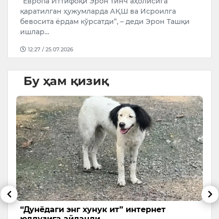
“Европа Иттифоқи Эрон тинч аҳолисига
У
қаратилган ҳужумларда АҚШ ва Исроилга
бевосита ёрдам кўрсатди”, – деди Эрон Ташқи
ишлар…
12:27 / 25.07.2026
Бу ҳам қизиқ
“Дунёдаги энг хунук ит” интернет
Ф
юлдузига айланди
м