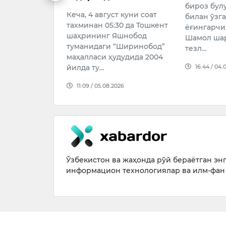
бироз булутли
уни
Кеча, 4 август куни соат
билан ўзгарув
нинг
тахминан 05:30 да Тошкент
ёғингарчилик
кўчасида
шаҳрининг Яшнобод
Шамол шарқда
одисаси
туманидаги “Ширинобод”
тезл…
маҳалласи ҳудудида 2004
16:44 / 04.08.20
йилда ту…
11:09 / 05.08.2026
Ўзбекистон ва жаҳонда рўй бераётган энг 
информацион технологиялар ва илм-фан 