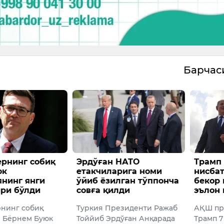
Барча
ған НАТО
Трамп Туркияга
“Ё
чиларига номи
нисбатан санкциялар
ох
 ёзилган тўппонча
бекор қилинишини
Тр
а қилди
эълон қилди
та
я Президенти Ражаб
АҚШ президенти Доналд
АҚ
б Эрдўған Анқарада
Трамп 7 июль куни
Тра