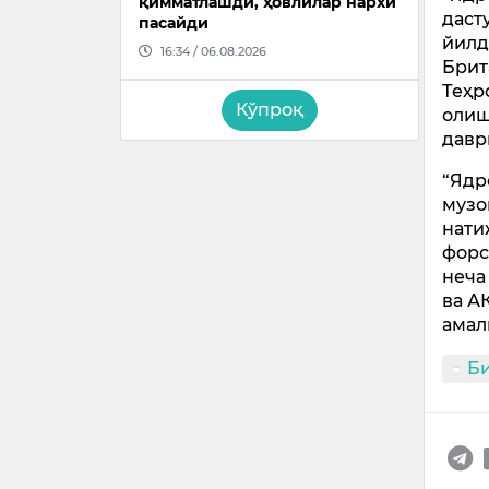
қимматлашди, ҳовлилар нархи
даст
пасайди
йилд
16:34 / 06.08.2026
Брит
Теҳр
Кўпроқ
олиш
давр
“Ядр
музо
нати
форс
неча
ва А
амал
Б