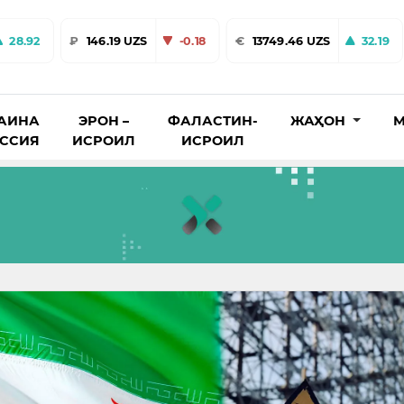
28.92
₽
146.19 UZS
-0.18
€
13749.46 UZS
32.19
АИНА
ЭРОН –
ФАЛАСТИН-
ЖАҲОН
М
ОССИЯ
ИСРОИЛ
ИСРОИЛ