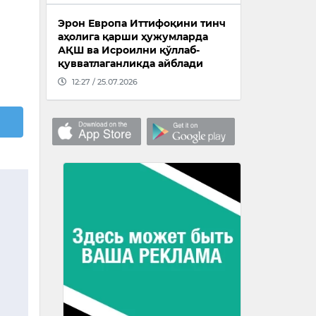
Эрон Европа Иттифоқини тинч
аҳолига қарши ҳужумларда
АҚШ ва Исроилни қўллаб-
қувватлаганликда айблади
12:27 / 25.07.2026