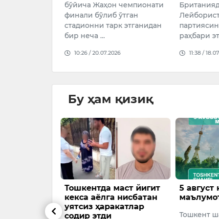
Жаҳон чемпионати
Британиядаги ҳукмрон
ўтган
ўлиб ўтган
Лейбористлар
самми
и тарк этганидан
партиясининг янги
етакч
 …
раҳбари этиб сайланди.
исми 
0.07.2026
11:38 / 18.07.2026
12:31
Бу ҳам қизиқ
к
Тошкентда маст йигит
5 август кун
кекса аёлга нисбатан
маълумоти
и уриб
уятсиз ҳаракатлар
Тошкент шаҳр
содир этди