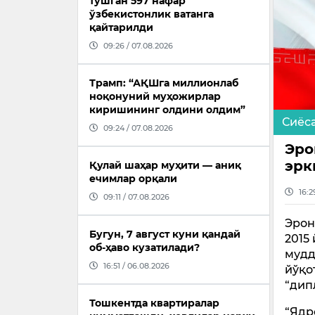
тушган 597 нафар
ўзбекистонлик ватанга
қайтарилди
09:26 / 07.08.2026
Трамп: “АҚШга миллионлаб
ноқонуний муҳожирлар
киришининг олдини олдим”
Сиёс
09:24 / 07.08.2026
Эро
эрк
Қулай шаҳар муҳити — аниқ
ечимлар орқали
16:2
09:11 / 07.08.2026
Эрон
Бугун, 7 август куни қандай
2015
об-ҳаво кузатилади?
мудд
16:51 / 06.08.2026
йўқо
“дип
Тошкентда квартиралар
“Ядр