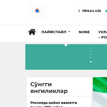
$
11915.64 UZS
ЛАЙФСТАЙЛ
NONE
УКР
– Р
Сўнгги
янгиликлар
Россияда қийин вазиятга