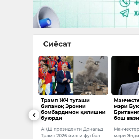
Сиёсат
ЖЧ тугаши
Манчестернинг собиқ
Эрдў
қ Эронни
мэри Буюк
етак
димон қилишни
Британиянинг янги
ўйиб
и
бош вазири бўлди
совғ
зиденти Дональд
Манчестернинг собиқ
Турки
26 йилги футбол
мэри Энди Бёрнем Буюк
Тоййи