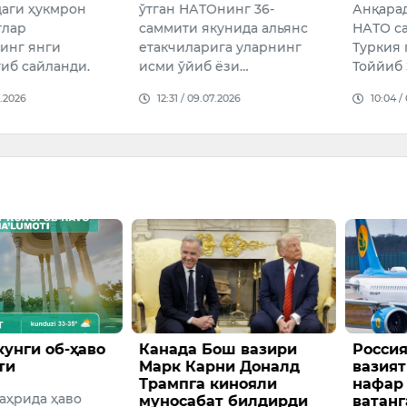
 НАТОнинг 36-
Анқарада бўлиб ўтаётган
жу
ти якунида альянс
НАТО саммити доирасида
суҳ
иларига уларнинг
Туркия президенти Ражаб
му
ўйиб ёзи…
Тоййиб Эрдўға…
кес
 / 09.07.2026
10:04 / 08.07.2026
1
ги об-ҳаво
Канада Бош вазири
Россияда
Марк Карни Доналд
вазиятга 
Трампга кинояли
нафар ўз
ида ҳаво
муносабат билдирди
ватанга 