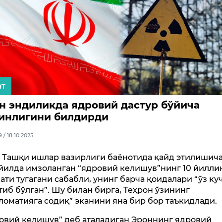
ат
н эндиликда ядровий дастур бўйича
инлигини билдирди
9 / 18.10.2025
 Ташқи ишлар вазирлиги баёнотида қайд этилишича
 йилда имзоланган “ядровий келишув”нинг 10 йилли
ати тугагани сабабли, унинг барча қоидалари “ўз ку
тиб бўлган”. Шу билан бирга, Теҳрон ўзининг
ломатияга содиқ” эканини яна бир бор таъкидлади.
овий келишув” деб аталадиган Эроннинг ядровий