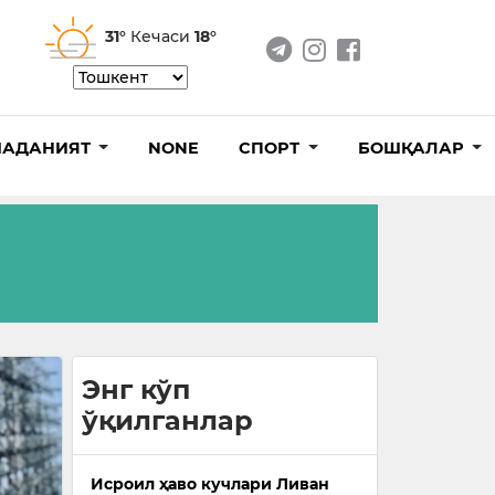
31°
Кечаси
18°
АДАНИЯТ
NONE
СПОРТ
БОШҚАЛАР
Энг кўп
ўқилганлар
Исроил ҳаво кучлари Ливан