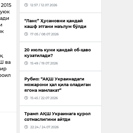
 2015
12:57 / 12.07.2026
Буюк
сади
“Ланс” Ҳусановни қандай
и
кашф этгани маълум бўлди
ик
17:05 / 08.07.2026
20 июль куни қандай об-ҳаво
оқ
кузатилади?
Ш ва
15:49 / 19.07.2026
бир
роил
Рубио: “АҚШ Украинадаги
можарони ҳал қила оладиган
ягона мамлакат”
15:45 / 22.07.2026
Трамп АҚШ Украинага қурол
сотмаслигини айтди
22:24 / 24.07.2026