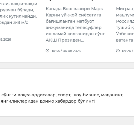
, вақти-вақти
Канада Бош вазири Марк
Миграция 
чан бўлади,
Карни уй-жой сиёсатига
маълумотиг
 кутилмайди.
бағишланган матбуот
Россияда қ
н 3-8 м/с
анжуманида телесуфлёр
тушиб қолг
ишламай қолганидан сўнг
Ўзбекистон
26
АҚШ Президен…
ватанга қа
10:34 / 06.08.2026
09:26 / 07.0
сўнгги воқеа-ҳодисалар, спорт, шоу-бизнес, маданият,
янгиликларидан доимо хабардор бўлинг!