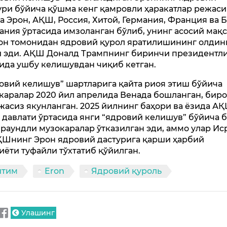
ури бўйича қўшма кенг қамровли ҳаракатлар режаси
а Эрон, АҚШ, Россия, Хитой, Германия, Франция ва 
ания ўртасида имзоланган бўлиб, унинг асосий мақ
он томонидан ядровий қурол яратилишининг олдин
 эди. АҚШ Доналд Трампнинг биринчи президентл
ида ушбу келишувдан чиқиб кетган.
овий келишув” шартларига қайта риоя этиш бўйича
каралар 2020 йил апрелида Венада бошланган, бир
жасиз якунланган. 2025 йилнинг баҳори ва ёзида АҚ
 давлати ўртасида янги “ядровий келишув” бўйича 
 раундли музокаралар ўтказилган эди, аммо улар Ис
ҚШнинг Эрон ядровий дастурига қарши ҳарбий
иёти туфайли тўхтатиб қўйилган.
итим
Eron
Ядровий қуроль
Улашинг