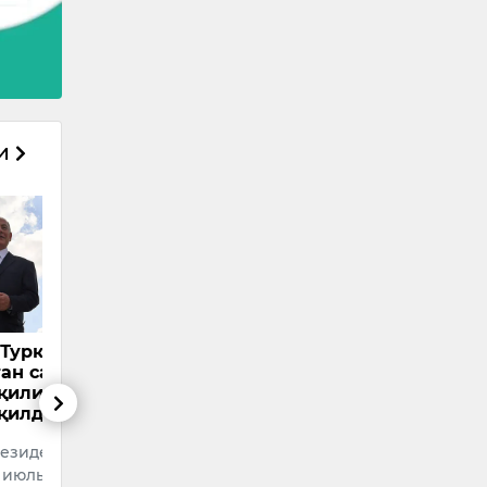
си
 келишамиз, ё ишни
АҚШ ва Эроннинг
ирига етказамиз”.
Доҳадаги
амп Эронга яна
музокаралари
ҳдид қилди
якунланди
Ш президенти Доналд
Қатар пойтахти Доҳа
мп 6-июль куни Оқ уйда
шаҳрида АҚШ ва Эрон