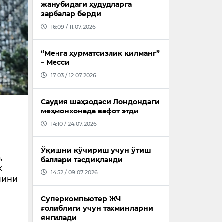
жанубидаги ҳудудларга
зарбалар берди
16:09 / 11.07.2026
“Менга ҳурматсизлик қилманг”
– Месси
17:03 / 12.07.2026
Саудия шаҳзодаси Лондондаги
меҳмонхонада вафот этди
14:10 / 24.07.2026
Ўқишни кўчириш учун ўтиш
,
баллари тасдиқланди
к
14:52 / 09.07.2026
чини
Суперкомпьютер ЖЧ
ғолиблиги учун тахминларни
янгилади