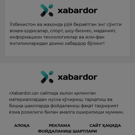
Ўзбекистон ва жаҳонда рўй бераётган энг сўнгги
воқеа-ҳодисалар, спорт, шоу-бизнес, маданият,
информацион технологиялар ва илм-фан
янгиликларидан доимо хабардор бўлинг!
«Xabardor.uz» сайтида эълон қилинган
материаллардан нусха кўчириш, тарқатиш ва
бошқа шаклларда фойдаланиш фақат таҳририят
ёзма розилиги билан амалга оширилиши мумкин.
АЛОҚА
РЕКЛАМА
САЙТ ҲАҚИДА
ФОЙДАЛАНИШ ШАРТЛАРИ