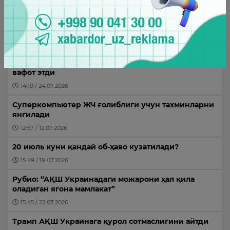
Энг кўп ўқилганлар
“Менга ҳурматсизлик қилманг” – Месси
17:03 / 12.07.2026
Саудия шаҳзодаси Лондондаги меҳмонхонада
вафот этди
14:10 / 24.07.2026
Суперкомпьютер ЖЧ ғолиблиги учун тахминларни
янгилади
12:57 / 12.07.2026
20 июль куни қандай об-ҳаво кузатилади?
15:49 / 19.07.2026
Рубио: “АҚШ Украинадаги можарони ҳал қила
оладиган ягона мамлакат”
15:45 / 22.07.2026
Трамп АҚШ Украинага қурол сотмаслигини айтди