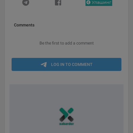
Улашинг