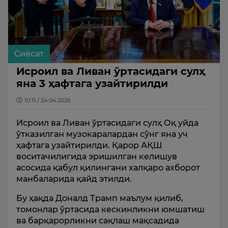
Сиёсат
Исроил ва Ливан ўртасидаги сулҳ
яна 3 ҳафтага узайтирилди
10:11 / 24.04.2026
Исроил ва Ливан ўртасидаги сулҳ Оқ уйда
ўтказилган музокаралардан сўнг яна уч
ҳафтага узайтирилди. Қарор АҚШ
воситачилигида эришилган келишув
асосида қабул қилингани халқаро ахборот
манбаларида қайд этилди.
Бу ҳақда Доналд Трамп маълум қилиб,
томонлар ўртасида кескинликни юмшатиш
ва барқарорликни сақлаш мақсадида