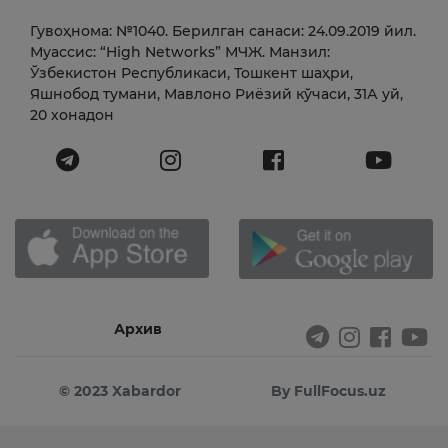
Гувоҳнома: №1040. Берилган санаси: 24.09.2019 йил.
Муассис: “High Networks” МЧЖ. Манзил:
Ўзбекистон Республикаси, Тошкент шаҳри,
Яшнобод тумани, Мавлоно Риёзий кўчаси, 31А уй,
20 хонадон
Архив
© 2023 Xabardor
By FullFocus.uz