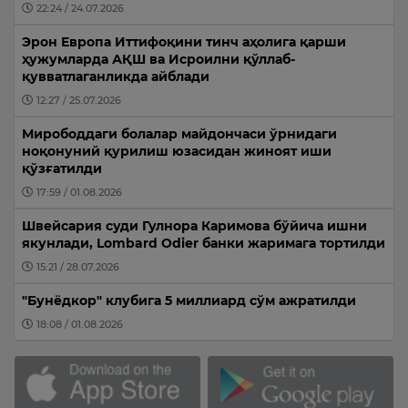
22:24 / 24.07.2026
Эрон Европа Иттифоқини тинч аҳолига қарши
ҳужумларда АҚШ ва Исроилни қўллаб-
қувватлаганликда айблади
12:27 / 25.07.2026
Мирободдаги болалар майдончаси ўрнидаги
ноқонуний қурилиш юзасидан жиноят иши
қўзғатилди
17:59 / 01.08.2026
Швейсария суди Гулнора Каримова бўйича ишни
якунлади, Lombard Odier банки жаримага тортилди
15:21 / 28.07.2026
"Бунёдкор" клубига 5 миллиард сўм ажратилди
18:08 / 01.08.2026