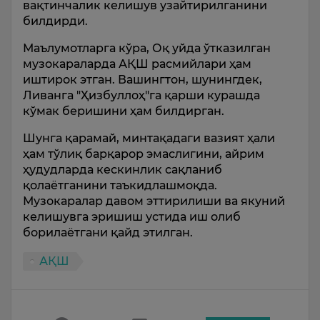
вақтинчалик келишув узайтирилганини
билдирди.
Маълумотларга кўра, Оқ уйда ўтказилган
музокараларда АҚШ расмийлари ҳам
иштирок этган. Вашингтон, шунингдек,
Ливанга "Ҳизбуллоҳ"га қарши курашда
кўмак беришини ҳам билдирган.
Шунга қарамай, минтақадаги вазият ҳали
ҳам тўлиқ барқарор эмаслигини, айрим
ҳудудларда кескинлик сақланиб
қолаётганини таъкидлашмоқда.
Музокаралар давом эттирилиши ва якуний
келишувга эришиш устида иш олиб
борилаётгани қайд этилган.
АҚШ