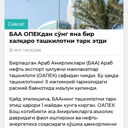
Сиёсат
БAA ОПЕКдан сўнг яна бир
халқаро ташкилотни тарк этди
09:17 / 05.05.2026
Бирлашган Араб Амирликлари (БAA) Араб
нефть экспорт қилувчи мамлакатлар
ташкилоти (ОАПЕК) сафидан чиқди. Бу ҳақда
ташкилотнинг X ижтимоий тармоғидаги
расмий баёнотида маълум қилинди.
Қайд этилишича, БAAнинг ташкилотни тарк
этиш қарори 1 майдан кучга кирган. ОАПЕК
Бош котибияти эса Амирликларга аъзолик
давридаги фаол иштироки ва нефть-
энергетика соҳасидаги қўшма ҳамкорликни