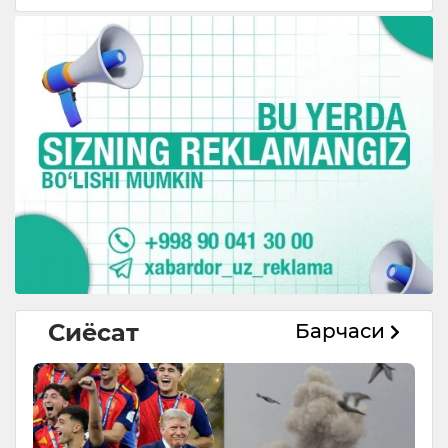
Сиёсат
Барчаси