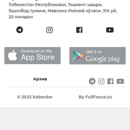
Ўзбекистон Республикаси, Тошкент шаҳри,
Яшнобод тумани, Мавлоно Риёзий кўчаси, 31А уй,
20 хонадон
Архив
© 2023 Xabardor
By FullFocus.uz