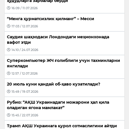
ҳудудларга зарбалар берди
16:09 / 11.07.2026
“Менга ҳурматсизлик қилманг” – Месси
17:03 / 12.07.2026
Саудия шаҳзодаси Лондондаги меҳмонхонада
вафот этди
14:10 / 24.07.2026
Суперкомпьютер ЖЧ ғолиблиги учун тахминларни
янгилади
12:57 / 12.07.2026
20 июль куни қандай об-ҳаво кузатилади?
15:49 / 19.07.2026
Рубио: “АҚШ Украинадаги можарони ҳал қила
оладиган ягона мамлакат”
15:45 / 22.07.2026
Трамп АҚШ Украинага қурол сотмаслигини айтди