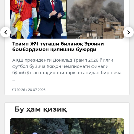
Трамп ЖЧ тугаши биланоқ Эронни
М
бомбардимон қилишни буюрди
Б
АҚШ президенти Дональд Трамп 2026 йилги
М
футбол бўйича Жаҳон чемпионати финали
Б
бўлиб ўтган стадионни тарк этганидан бир неча
п
…
10:26 / 20.07.2026
Бу ҳам қизиқ