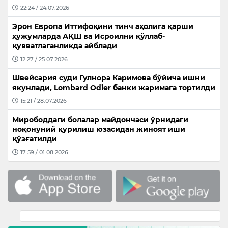
22:24 / 24.07.2026
Эрон Европа Иттифоқини тинч аҳолига қарши
ҳужумларда АҚШ ва Исроилни қўллаб-
қувватлаганликда айблади
12:27 / 25.07.2026
Швейсария суди Гулнора Каримова бўйича ишни
якунлади, Lombard Odier банки жаримага тортилди
15:21 / 28.07.2026
Мирободдаги болалар майдончаси ўрнидаги
ноқонуний қурилиш юзасидан жиноят иши
қўзғатилди
17:59 / 01.08.2026