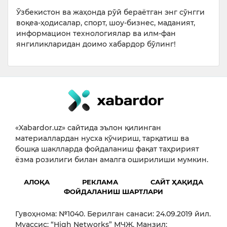
Ўзбекистон ва жаҳонда рўй бераётган энг сўнгги
воқеа-ҳодисалар, спорт, шоу-бизнес, маданият,
информацион технологиялар ва илм-фан
янгиликларидан доимо хабардор бўлинг!
«Xabardor.uz» сайтида эълон қилинган
материаллардан нусха кўчириш, тарқатиш ва
бошқа шаклларда фойдаланиш фақат таҳририят
ёзма розилиги билан амалга оширилиши мумкин.
АЛОҚА
РЕКЛАМА
САЙТ ҲАҚИДА
ФОЙДАЛАНИШ ШАРТЛАРИ
Гувоҳнома: №1040. Берилган санаси: 24.09.2019 йил.
Муассис: “High Networks” МЧЖ. Манзил: