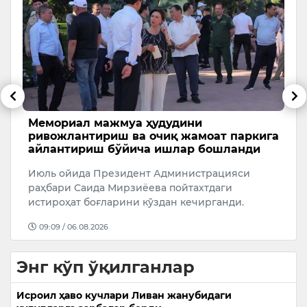
ев
Мемориал мажмуа ҳудудини
Б
ривожлантириш ва очиқ жамоат паркига
Б
айлантириш бўйича ишлар бошланди
и
Июль ойида Президент Администрацияси
Қ
раҳбари Саида Мирзиёева пойтахтдаги
Б
истироҳат боғларини кўздан кечирганди.
о
09:09 / 06.08.2026
Энг кўп ўқилганлар
Исроил ҳаво кучлари Ливан жанубидаги