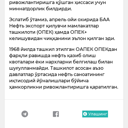
ривожлантиришга қўшган ҳиссаси учун
миннатдорлик билдирди.
Эслатиб ўтамиз, апрель ойи охирида БAA
Нефть экспорт қилувчи мамлакатлар
ташкилоти (ОПЕК) ҳамда ОПЕК+
келишувидан чиққанини эълон қилган эди.
1968 йилда ташкил этилган ОАПЕК ОПЕКдан
фарқли равишда нефть қазиб олиш
квоталари ёки нархларни белгилаш билан
шуғулланмайди. Ташкилот асосан аъзо
давлатлар ўртасида нефть саноатининг
иқтисодий йўналишлари бўйича
ҳамкорликни ривожлантиришга қаратилган.
Улашинг