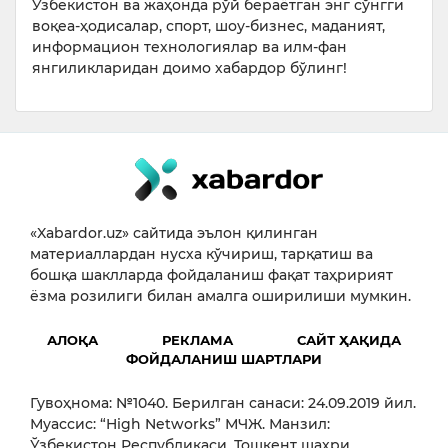
Ўзбекистон ва жаҳонда рўй бераётган энг сўнгги
воқеа-ҳодисалар, спорт, шоу-бизнес, маданият,
информацион технологиялар ва илм-фан
янгиликларидан доимо хабардор бўлинг!
«Xabardor.uz» сайтида эълон қилинган
материаллардан нусха кўчириш, тарқатиш ва
бошқа шаклларда фойдаланиш фақат таҳририят
ёзма розилиги билан амалга оширилиши мумкин.
АЛОҚА
РЕКЛАМА
САЙТ ҲАҚИДА
ФОЙДАЛАНИШ ШАРТЛАРИ
Гувоҳнома: №1040. Берилган санаси: 24.09.2019 йил.
Муассис: “High Networks” МЧЖ. Манзил:
Ўзбекистон Республикаси, Тошкент шаҳри,