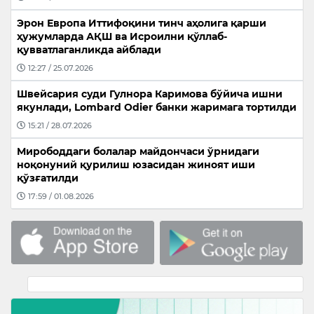
Эрон Европа Иттифоқини тинч аҳолига қарши
ҳужумларда АҚШ ва Исроилни қўллаб-
қувватлаганликда айблади
12:27 / 25.07.2026
Швейсария суди Гулнора Каримова бўйича ишни
якунлади, Lombard Odier банки жаримага тортилди
15:21 / 28.07.2026
Мирободдаги болалар майдончаси ўрнидаги
ноқонуний қурилиш юзасидан жиноят иши
қўзғатилди
17:59 / 01.08.2026