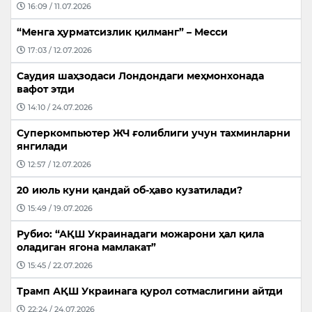
16:09 / 11.07.2026
“Менга ҳурматсизлик қилманг” – Месси
17:03 / 12.07.2026
Саудия шаҳзодаси Лондондаги меҳмонхонада
вафот этди
14:10 / 24.07.2026
Суперкомпьютер ЖЧ ғолиблиги учун тахминларни
янгилади
12:57 / 12.07.2026
20 июль куни қандай об-ҳаво кузатилади?
15:49 / 19.07.2026
Рубио: “АҚШ Украинадаги можарони ҳал қила
оладиган ягона мамлакат”
15:45 / 22.07.2026
Трамп АҚШ Украинага қурол сотмаслигини айтди
22:24 / 24.07.2026