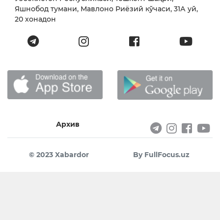
Яшнобод тумани, Мавлоно Риёзий кўчаси, 31А уй,
20 хонадон
Архив
© 2023 Xabardor
By FullFocus.uz