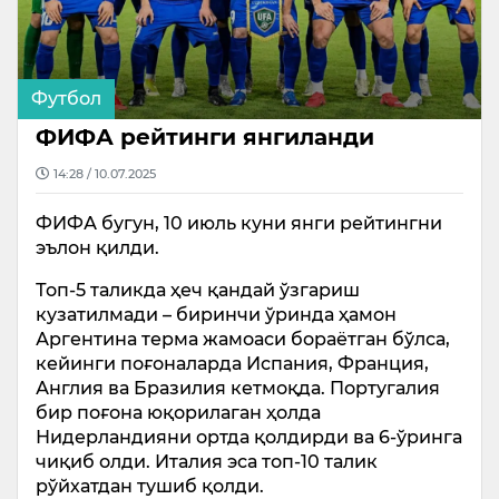
Футбол
ФИФА рейтинги янгиланди
14:28 / 10.07.2025
ФИФА бугун, 10 июль куни янги рейтингни
эълон қилди.
Топ-5 таликда ҳеч қандай ўзгариш
кузатилмади – биринчи ўринда ҳамон
Аргентина терма жамоаси бораётган бўлса,
кейинги поғоналарда Испания, Франция,
Англия ва Бразилия кетмоқда. Португалия
бир поғона юқорилаган ҳолда
Нидерландияни ортда қолдирди ва 6-ўринга
чиқиб олди. Италия эса топ-10 талик
рўйхатдан тушиб қолди.