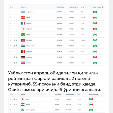
Ўзбекистон апрель ойида эълон қилинган
рейтингдан фарқли равишда 2 поғона
кўтарилиб, 55-поғонани банд этди ҳамда
Осиё жамоалари ичида 6-ўринни эгаллади.