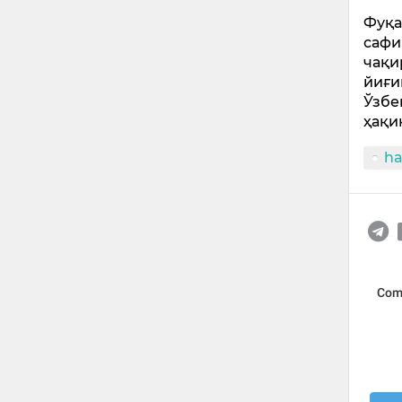
Фуқа
сафи
чақи
йиғи
Ўзбе
ҳақи
ha