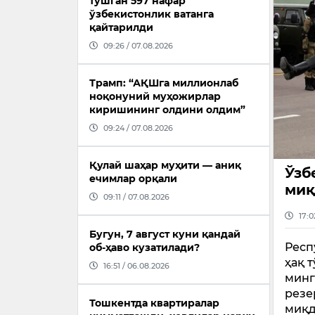
тушган 597 нафар
ўзбекистонлик ватанга
қайтарилди
09:26 / 07.08.2026
Трамп: “АҚШга миллионлаб
ноқонуний муҳожирлар
киришининг олдини олдим”
09:24 / 07.08.2026
Қулай шаҳар муҳити — аниқ
Ўзб
ечимлар орқали
миқ
09:11 / 07.08.2026
17:0
Бугун, 7 август куни қандай
Респ
об-ҳаво кузатилади?
ҳақ 
16:51 / 06.08.2026
минг
резе
Тошкентда квартиралар
миқд