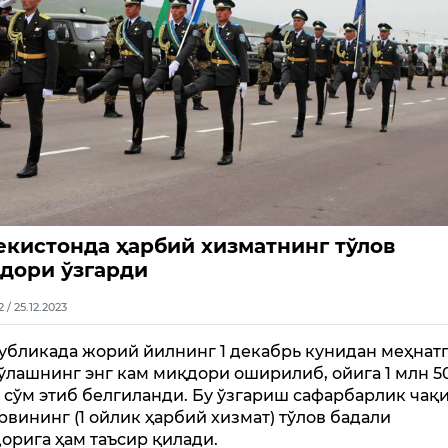
екистонда ҳарбий хизматнинг тўлов
дори ўзгарди
2 / 25.12.2023
убликада жорий йилнинг 1 декабрь кунидан меҳнат
тўлашнинг энг кам миқдори оширилиб, ойига 1 млн 5
 сўм этиб белгиланди. Бу ўзгариш сафарбарлик чақ
рвининг (1 ойлик ҳарбий хизмат) тўлов бадали
орига ҳам таъсир қилади.