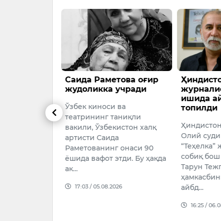
энг хунук
Саида Раметова оғир
Ҳиндист
ет юлдузига
жудоликка учради
журнали
ишида а
Ўзбек киноси ва
топилди
ua лақабли ит
театрининг таниқли
Ҳиндисто
датий ташқи
вакили, Ўзбекистон халқ
Олий суди
баб ижтимоий
артисти Саида
“Теҳелка”
 машҳурликка
Раметованинг онаси 90
собиқ бош
аллий
ёшида вафот этди. Бу ҳақда
Тарун Теж
ак…
ҳамкасбин
026
17:03 / 05.08.2026
айбд…
16:25 / 06.