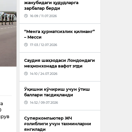
жанубидаги ҳудудларга
зарбалар берди
16:09 / 11.07.2026
“Менга ҳурматсизлик қилманг”
– Месси
17:03 / 12.07.2026
Саудия шаҳзодаси Лондондаги
меҳмонхонада вафот этди
14:10 / 24.07.2026
Ўқишни кўчириш учун ўтиш
баллари тасдиқланди
14:52 / 09.07.2026
га
0
ирув
Суперкомпьютер ЖЧ
ғолиблиги учун тахминларни
янгилади