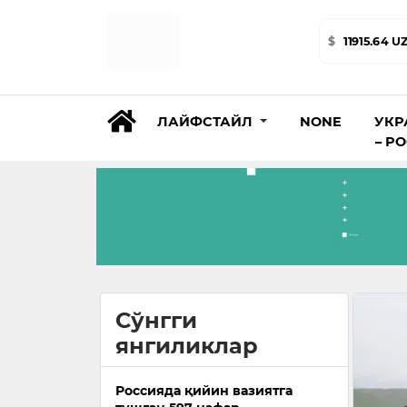
$
11915.64 U
ЛАЙФСТАЙЛ
NONE
УКР
– Р
Сўнгги
янгиликлар
Россияда қийин вазиятга