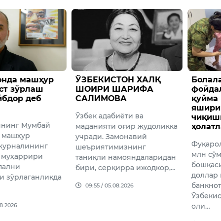
онда машҳур
​ЎЗБЕКИСТОН ХАЛҚ
Болал
ст зўрлаш
ШОИРИ ШАРИФА
фойда
йбдор деб
САЛИМОВА
қуйма 
яшири
Ўзбек адабиёти ва
чиқиш
ннинг Мумбай
маданияти оғир жудоликка
ҳолат
 машҳур
учради. Замонавий
Фуқаро
 журналининг
шеъриятимизнинг
млн сўм
 муҳаррири
таниқли намояндаларидан
бошқаси
пални
бири, серқирра ижодкор,…
доллар
и зўрлаганликда
банкно
09:55 / 05.08.2026
Ўзбеки
08.2026
оли…