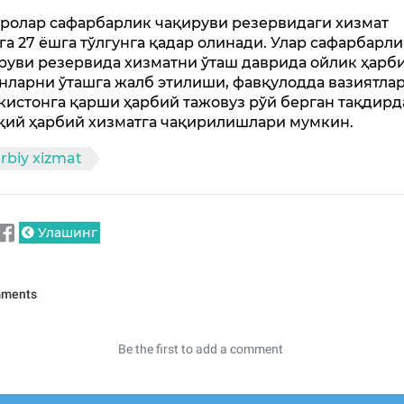
ролар сафарбарлик чақируви резервидаги хизмат
га 27 ёшга тўлгунга қадар олинади. Улар сафарбарл
руви резервида хизматни ўташ даврида ойлик ҳарб
нларни ўташга жалб этилиши, фавқулодда вазиятлар
кистонга қарши ҳарбий тажовуз рўй берган тақдирд
қий ҳарбий хизматга чақирилишлари мумкин.
rbiy xizmat
Улашинг