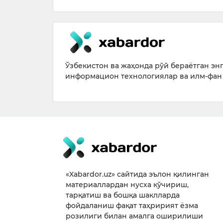
Ўзбекистон ва жаҳонда рўй бераётган энг 
информацион технологиялар ва илм-фан 
«Xabardor.uz» сайтида эълон қилинган
материаллардан нусха кўчириш,
тарқатиш ва бошқа шаклларда
фойдаланиш фақат таҳририят ёзма
розилиги билан амалга оширилиши