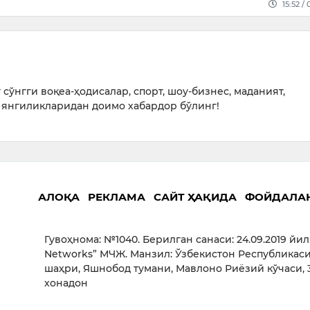
15:52 /
сўнгги воқеа-ҳодисалар, спорт, шоу-бизнес, маданият,
янгиликларидан доимо хабардор бўлинг!
АЛОҚА
РЕКЛАМА
САЙТ ҲАҚИДА
ФОЙДАЛА
Гувоҳнома: №1040. Берилган санаси: 24.09.2019 йил
Networks” МЧЖ. Манзил: Ўзбекистон Республикаси
шаҳри, Яшнобод тумани, Мавлоно Риёзий кўчаси, 3
хонадон