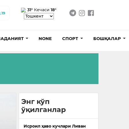
31°
Кечаси
18°
.19
АДАНИЯТ
NONE
СПОРТ
БОШҚАЛАР
Энг кўп
ўқилганлар
Исроил ҳаво кучлари Ливан