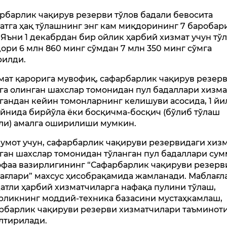
рбарлик чақирув резерви тўлов бадали бевосита
атга ҳақ тўлашнинг энг кам миқдорининг 7 баробар
. Яъни 1 декабрдан бир ойлик ҳарбий хизмат учун тў
ори 6 млн 860 минг сўмдан 7 млн 350 минг сўмга
илди.
мат қарорига мувофиқ, сафарбарлик чақирув резер
га олинган шахслар томонидан пул бадаллари хизма
гандан кейин томонларнинг келишуви асосида, 1 йи
йнида бирйўла ёки босқичма-босқич (бўлиб тўлаш
ли) амалга оширилиши мумкин.
умот учун, сафарбарлик чақируви резервидаги хизм
ган шахслар томонидан тўланган пул бадаллари су
фаа вазирлигининг “Сафарбарлик чақируви резерв
ағлари” махсус ҳисобрақамида жамланади. Маблағл
атли ҳарбий хизматчиларга нафақа пулини тўлаш,
рликнинг моддий-техника базасини мустаҳкамлаш,
рбарлик чақируви резерви хизматчилари таъминот
лтирилади.