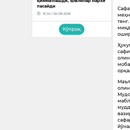
қимматлашди, ҳовлилар нархи
пасайди
Сафа
16:34 / 06.08.2026
меҳн
тенг
миқд
Кўпроқ
ошир
Ҳуку
сафи
олин
моба
орқа
Маъл
олин
Мудо
мабл
мудд
вази
сафа
йўна