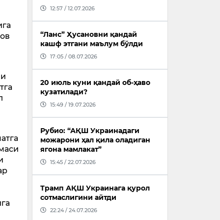
12:57 / 12.07.2026
ига
“Ланс” Ҳусановни қандай
лов
кашф этгани маълум бўлди
17:05 / 08.07.2026
ви
20 июль куни қандай об-ҳаво
тга
кузатилади?
л
15:49 / 19.07.2026
Рубио: “АҚШ Украинадаги
атга
можарони ҳал қила оладиган
ммаси
ягона мамлакат”
и
15:45 / 22.07.2026
ар
Трамп АҚШ Украинага қурол
сотмаслигини айтди
ига
22:24 / 24.07.2026