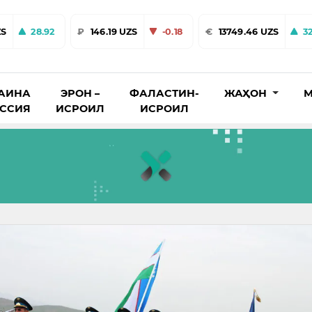
ZS
28.92
₽
146.19 UZS
-0.18
€
13749.46 UZS
32
АИНА
ЭРОН –
ФАЛАСТИН-
ЖАҲОН
М
ОССИЯ
ИСРОИЛ
ИСРОИЛ