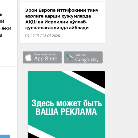
Эрон Европа Иттифоқини тинч
ик
аҳолига қарши ҳужумларда
ий
АҚШ ва Исроилни қўллаб-
қувватлаганликда айблади
 ёки
а
12:27 / 25.07.2026