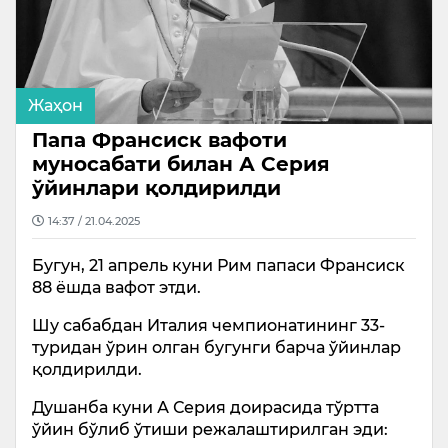
Жаҳон
Папа Франсиск вафоти
муносабати билан А Серия
ўйинлари қолдирилди
14:37 / 21.04.2025
Бугун, 21 апрель куни Рим папаси Франсиск
88 ёшда вафот этди.
Шу сабабдан Италия чемпионатининг 33-
туридан ўрин олган бугунги барча ўйинлар
қолдирилди.
Душанба куни А Серия доирасида тўртта
ўйин бўлиб ўтиши режалаштирилган эди: