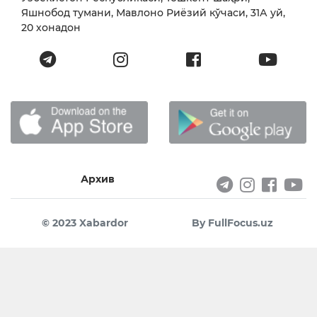
Яшнобод тумани, Мавлоно Риёзий кўчаси, 31А уй,
20 хонадон
Архив
© 2023 Xabardor
By FullFocus.uz