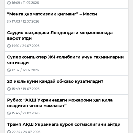
16:09 / 11.07.2026
“Менга ҳурматсизлик қилманг” – Месси
17:03 / 12.07.2026
Саудия шаҳзодаси Лондондаги меҳмонхонада
вафот этди
14:10 / 24.07.2026
Суперкомпьютер ЖЧ ғолиблиги учун тахминларни
янгилади
12:57 / 12.07.2026
20 июль куни қандай об-ҳаво кузатилади?
15:49 / 19.07.2026
Рубио: “АҚШ Украинадаги можарони ҳал қила
оладиган ягона мамлакат”
15:45 / 22.07.2026
Трамп АҚШ Украинага қурол сотмаслигини айтди
22:24 / 24.07.2026