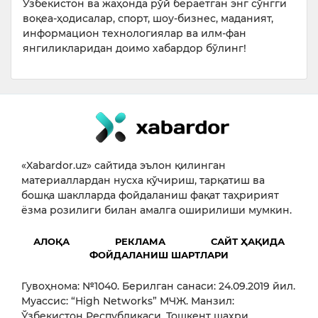
Ўзбекистон ва жаҳонда рўй бераётган энг сўнгги
воқеа-ҳодисалар, спорт, шоу-бизнес, маданият,
информацион технологиялар ва илм-фан
янгиликларидан доимо хабардор бўлинг!
«Xabardor.uz» сайтида эълон қилинган
материаллардан нусха кўчириш, тарқатиш ва
бошқа шаклларда фойдаланиш фақат таҳририят
ёзма розилиги билан амалга оширилиши мумкин.
АЛОҚА
РЕКЛАМА
САЙТ ҲАҚИДА
ФОЙДАЛАНИШ ШАРТЛАРИ
Гувоҳнома: №1040. Берилган санаси: 24.09.2019 йил.
Муассис: “High Networks” МЧЖ. Манзил:
Ўзбекистон Республикаси, Тошкент шаҳри,