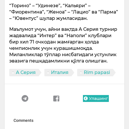
“Торино” – “Удинезе”, “Кальяри” –
“Фиорентина”, “Женоа” – “Лацио” ва “Парма”
– “Ювентус” шулар жумласидан.
Маълумот учун, айни вақтда А Серия турнир
жадвалида “Интер” ва “Наполи” клублари
бир хил 71 очкодан жамғарган ҳолда
чемпионлик учун курашишмоқда.
Миланликлар тўплар нисбатидаги устунлик
эвазига пешқадамликни қўлга олишган.
А Серия
Италия
Rim papasi
Улашинг