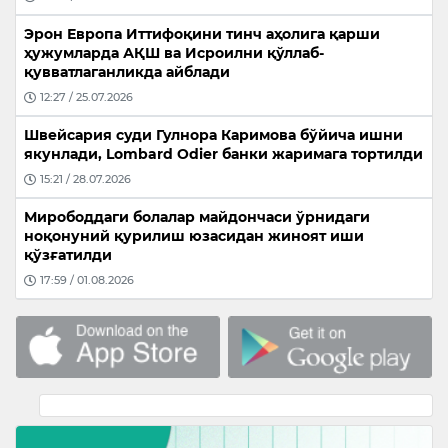
Эрон Европа Иттифоқини тинч аҳолига қарши
ҳужумларда АҚШ ва Исроилни қўллаб-
қувватлаганликда айблади
12:27 / 25.07.2026
Швейсария суди Гулнора Каримова бўйича ишни
якунлади, Lombard Odier банки жаримага тортилди
15:21 / 28.07.2026
Мирободдаги болалар майдончаси ўрнидаги
ноқонуний қурилиш юзасидан жиноят иши
қўзғатилди
17:59 / 01.08.2026