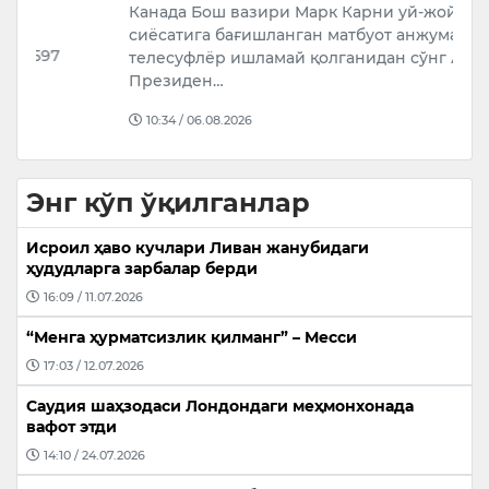
Канада Бош вазири Марк Карни уй-жой
И
сиёсатига бағишланган матбуот анжуманида
р
телесуфлёр ишламай қолганидан сўнг АҚШ
и
Президен…
10:34 / 06.08.2026
Энг кўп ўқилганлар
Исроил ҳаво кучлари Ливан жанубидаги
ҳудудларга зарбалар берди
16:09 / 11.07.2026
“Менга ҳурматсизлик қилманг” – Месси
17:03 / 12.07.2026
Саудия шаҳзодаси Лондондаги меҳмонхонада
вафот этди
14:10 / 24.07.2026