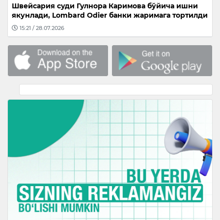
Швейсария суди Гулнора Каримова бўйича ишни
якунлади, Lombard Odier банки жаримага тортилди
15:21 / 28.07.2026