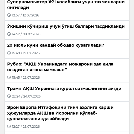
Суперкомпьютер ЖЧ ғолиблиги учун тахминларни
янгилади
12:57 / 12.07.2026
Ўқишни кўчириш учун ўтиш баллари тасдиқланди
14:52 / 09.07.2026
20 июль куни қандай об-ҳаво кузатилади?
15:49 / 19.07.2026
Рубио: “АҚШ Украинадаги можарони ҳал қила
оладиган ягона мамлакат”
15:45 / 22.07.2026
Трамп АҚШ Украинага қурол сотмаслигини айтди
22:24 / 24.07.2026
Эрон Европа Иттифоқини тинч аҳолига қарши
ҳужумларда АҚШ ва Исроилни қўллаб-
қувватлаганликда айблади
12:27 / 25.07.2026