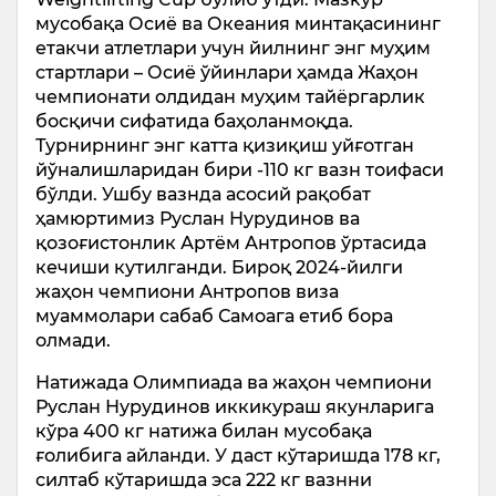
мусобақа Осиё ва Океания минтақасининг
етакчи атлетлари учун йилнинг энг муҳим
стартлари – Осиё ўйинлари ҳамда Жаҳон
чемпионати олдидан муҳим тайёргарлик
босқичи сифатида баҳоланмоқда.
Турнирнинг энг катта қизиқиш уйғотган
йўналишларидан бири -110 кг вазн тоифаси
бўлди. Ушбу вазнда асосий рақобат
ҳамюртимиз Руслан Нурудинов ва
қозоғистонлик Артём Антропов ўртасида
кечиши кутилганди. Бироқ 2024-йилги
жаҳон чемпиони Антропов виза
муаммолари сабаб Самоага етиб бора
олмади.
Натижада Олимпиада ва жаҳон чемпиони
Руслан Нурудинов иккикураш якунларига
кўра 400 кг натижа билан мусобақа
ғолибига айланди. У даст кўтаришда 178 кг,
силтаб кўтаришда эса 222 кг вазнни