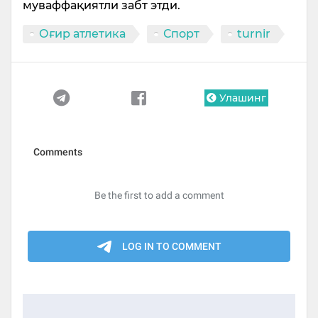
муваффақиятли забт этди.
Оғир атлетика
Спорт
turnir
Улашинг