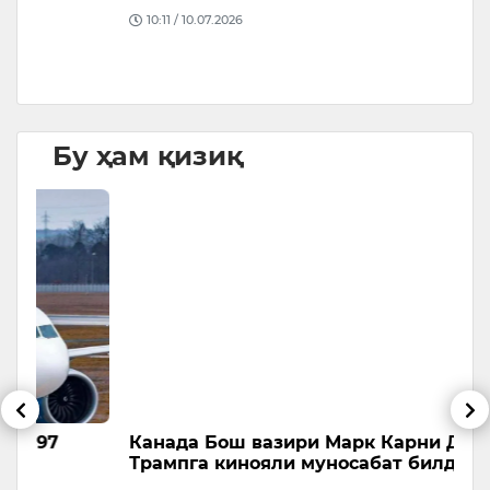
10:11 / 10.07.2026
Бу ҳам қизиқ
Канада Бош вазири Марк Карни Доналд
М
Трампга кинояли муносабат билдирди
р
а