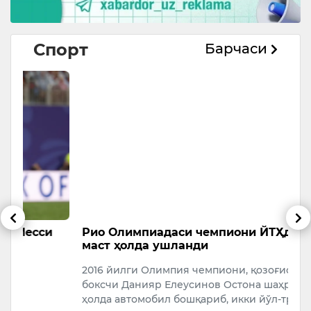
Спорт
Барчаси
Рио Олимпиадаси чемпиони ЙТҲдан сўнг
Ф
маст ҳолда ушланди
ж
2016 йилги Олимпия чемпиони, қозоғистонлик
Ф
боксчи Данияр Елеусинов Остона шаҳрида маст
ж
ҳолда автомобил бошқариб, икки йўл-тр…
ч