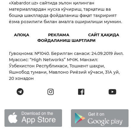
«Xabardor.uz» сайтида эълон қилинган
материаллардан нусха кўчириш, тарқатиш ва
бошқа шаклларда фойдаланиш фақат таҳририят
ёзма розилиги билан амалга оширилиши мумкин.
АЛОҚА
РЕКЛАМА
САЙТ ҲАҚИДА
ФОЙДАЛАНИШ ШАРТЛАРИ
Гувоҳнома: №1040. Берилган санаси: 24.09.2019 йил.
Муассис: “High Networks” МЧЖ. Манзил:
Ўзбекистон Республикаси, Тошкент шаҳри,
Яшнобод тумани, Мавлоно Риёзий кўчаси, 31А уй,
20 хонадон