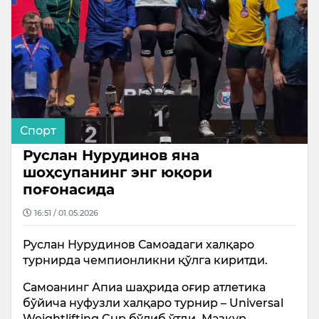
Спорт
Руслан Нурудинов яна
шоҳсупанинг энг юқори
поғонасида
16:51 / 01.05.2026
Руслан Нурудинов Самоадаги халқаро
турнирда чемпионликни қўлга киритди.
Самоанинг Апиа шаҳрида оғир атлетика
бўйича нуфузли халқаро турнир – Universal
Weightlifting Cup бўлиб ўтди. Мазкур