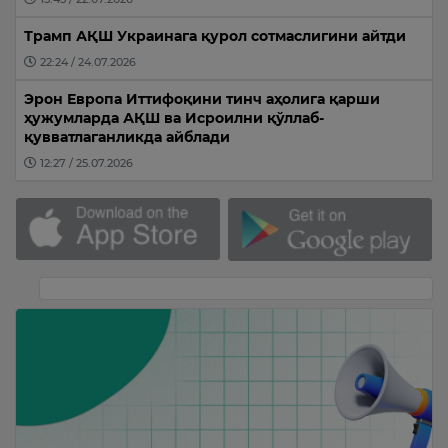
Трамп АҚШ Украинага қурол сотмаслигини айтди
22:24 / 24.07.2026
Эрон Европа Иттифоқини тинч аҳолига қарши
ҳужумларда АҚШ ва Исроилни қўллаб-
қувватлаганликда айблади
12:27 / 25.07.2026