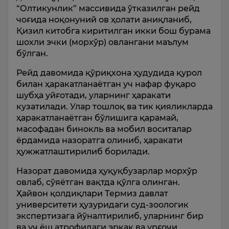
“Олтикунлик” массивида ўтказилган рейд
чоғида ноқонуний ов ҳолати аниқланиб,
Қизил китобга киритилган икки бош бурама
шохли эчки (морхўр) овлангани маълум
бўлган.
Рейд давомида қўриқхона ҳудудида қурол
билан ҳаракатланаётган уч нафар фуқаро
шубҳа уйғотади, уларнинг ҳаракати
кузатилади. Улар тошлоқ ва тик қияликларда
ҳаракатланаётган бўлишига қарамай,
масофадан бинокль ва мобил воситалар
ёрдамида назоратга олиниб, ҳаракати
ҳужжатлаштирилиб борилади.
Назорат давомида ҳуқуқбузарлар морхўр
овлаб, сўяётган вақтда қўлга олинган.
Ҳайвон қолдиқлари Термиз давлат
университети ҳузуридаги суд-зоологик
экспертизага йўналтирилиб, уларнинг бир
ва уч ёш атрофидаги эркак ва урғочи