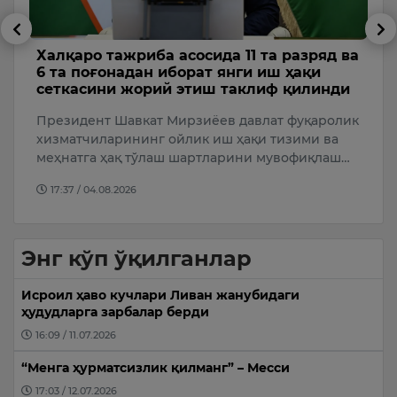
ва
Халқаро тажриба асосида 11 та разряд ва
А
6 та поғонадан иборат янги иш ҳақи
у
сеткасини жорий этиш таклиф қилинди
к
Президент Шавкат Мирзиёев давлат фуқаролик
“
ги
хизматчиларининг ойлик иш ҳақи тизими ва
Б
меҳнатга ҳақ тўлаш шартларини мувофиқлаш…
Т
уч
17:37 / 04.08.2026
Энг кўп ўқилганлар
Исроил ҳаво кучлари Ливан жанубидаги
ҳудудларга зарбалар берди
16:09 / 11.07.2026
“Менга ҳурматсизлик қилманг” – Месси
17:03 / 12.07.2026