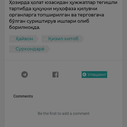
Ҳозирда ҳолат юзасидан ҳужжатлар тегишли
тартибда ҳуқуқни муҳофаза қилувчи
органларга топширилган ва терговгача
бўлган суриштирув ишлари олиб
борилмоқда.
Ҳайвон
Қизил китоб
Сурхондарё
Улашинг