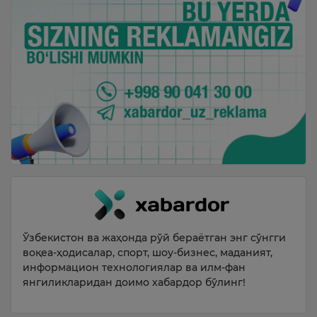
Ўзбекистон ва жаҳонда рўй бераётган энг сўнгги
воқеа-ҳодисалар, спорт, шоу-бизнес, маданият,
информацион технологиялар ва илм-фан
янгиликларидан доимо хабардор бўлинг!