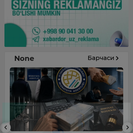
None
Барчаси