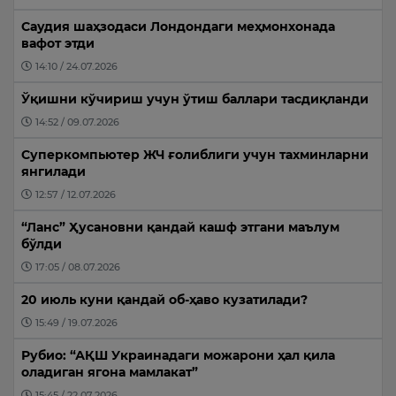
Саудия шаҳзодаси Лондондаги меҳмонхонада
вафот этди
14:10 / 24.07.2026
Ўқишни кўчириш учун ўтиш баллари тасдиқланди
14:52 / 09.07.2026
Суперкомпьютер ЖЧ ғолиблиги учун тахминларни
янгилади
12:57 / 12.07.2026
“Ланс” Ҳусановни қандай кашф этгани маълум
бўлди
17:05 / 08.07.2026
20 июль куни қандай об-ҳаво кузатилади?
15:49 / 19.07.2026
Рубио: “АҚШ Украинадаги можарони ҳал қила
оладиган ягона мамлакат”
15:45 / 22.07.2026