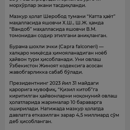
морхўрлар экани тасдиқланди.
Мазкур ҳолат Шеробод тумани “Катта ҳаёт”
маҳалласида яшовчи Х.Ш., Ш.Ж. ҳамда
“Вандоб” маҳалласида яшовчи В.М.
томонидан содир этилгани аниқланган.
Бурама шохли эчки (Capra falconeri) —
халқаро миқёсда ҳимояланадиган ноёб
ҳайвон тури ҳисобланади. Уни овлаш
Ўзбекистон Жиноят кодексига асосан
жавобгарликка сабаб бўлади.
Президентнинг 2023 йил 31 майдаги
қарорига мувофиқ, “Қизил китоб”га
киритилган ҳайвонларни ноқонуний овлаш
ҳолатларида жарималар 10 бараварга
оширилади. Натижада мазкур ҳолатда
давлатга етказилган зарар 4,5 миллиард сўм
деб ҳисобланган.