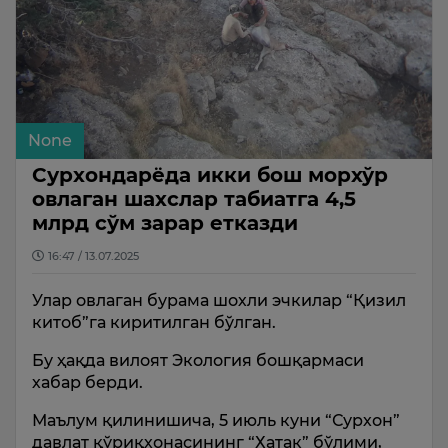
None
Сурхондарёда икки бош морхўр
овлаган шахслар табиатга 4,5
млрд сўм зарар етказди
16:47 / 13.07.2025
Улар овлаган бурама шохли эчкилар “Қизил
китоб”га киритилган бўлган.
Бу ҳақда вилоят Экология бошқармаси
хабар берди.
Маълум қилинишича, 5 июль куни “Сурхон”
давлат қўриқхонасининг “Хатак” бўлими,