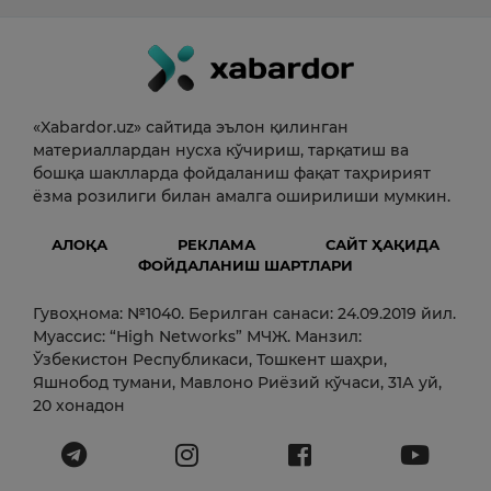
«Xabardor.uz» сайтида эълон қилинган
материаллардан нусха кўчириш, тарқатиш ва
бошқа шаклларда фойдаланиш фақат таҳририят
ёзма розилиги билан амалга оширилиши мумкин.
АЛОҚА
РЕКЛАМА
САЙТ ҲАҚИДА
ФОЙДАЛАНИШ ШАРТЛАРИ
Гувоҳнома: №1040. Берилган санаси: 24.09.2019 йил.
Муассис: “High Networks” МЧЖ. Манзил:
Ўзбекистон Республикаси, Тошкент шаҳри,
Яшнобод тумани, Мавлоно Риёзий кўчаси, 31А уй,
20 хонадон