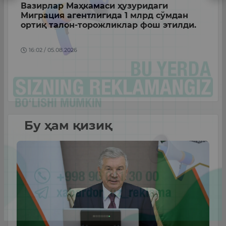
Вазирлар Маҳкамаси ҳузуридаги
Б
Миграция агентлигида 1 млрд сўмдан
в
ортиқ талон-торожликлар фош этилди.
у
Ф
16:02 / 05.08.2026
б
б
Бу ҳам қизиқ