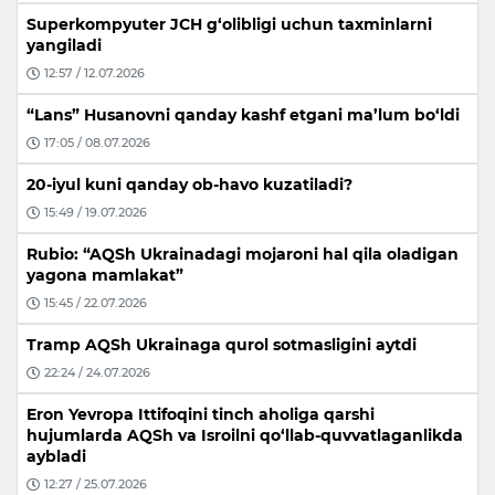
Superkompyuter JCH g‘olibligi uchun taxminlarni
yangiladi
12:57 / 12.07.2026
“Lans” Husanovni qanday kashf etgani ma’lum bo‘ldi
17:05 / 08.07.2026
20-iyul kuni qanday ob-havo kuzatiladi?
15:49 / 19.07.2026
Rubio: “AQSh Ukrainadagi mojaroni hal qila oladigan
yagona mamlakat”
15:45 / 22.07.2026
Tramp AQSh Ukrainaga qurol sotmasligini aytdi
22:24 / 24.07.2026
Eron Yevropa Ittifoqini tinch aholiga qarshi
hujumlarda AQSh va Isroilni qo‘llab-quvvatlaganlikda
aybladi
12:27 / 25.07.2026