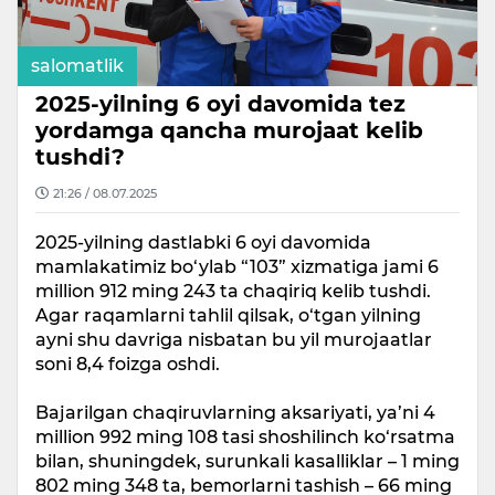
salomatlik
2025-yilning 6 oyi davomida tez
yordamga qancha murojaat kelib
tushdi?
21:26 / 08.07.2025
2025-yilning dastlabki 6 oyi davomida
mamlakatimiz bo‘ylab “103” xizmatiga jami 6
million 912 ming 243 ta chaqiriq kelib tushdi.
Agar raqamlarni tahlil qilsak, o‘tgan yilning
ayni shu davriga nisbatan bu yil murojaatlar
soni 8,4 foizga oshdi.
Bajarilgan chaqiruvlarning aksariyati, ya’ni 4
million 992 ming 108 tasi shoshilinch ko‘rsatma
bilan, shuningdek, surunkali kasalliklar – 1 ming
802 ming 348 ta, bemorlarni tashish – 66 ming