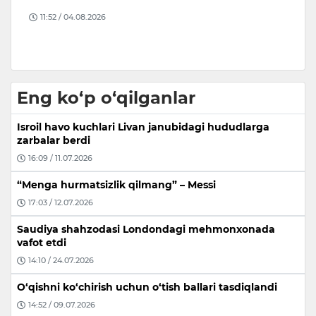
o‘
11:52 / 04.08.2026
Eng ko‘p o‘qilganlar
Isroil havo kuchlari Livan janubidagi hududlarga
zarbalar berdi
16:09 / 11.07.2026
“Menga hurmatsizlik qilmang” – Messi
17:03 / 12.07.2026
Saudiya shahzodasi Londondagi mehmonxonada
vafot etdi
14:10 / 24.07.2026
O‘qishni ko‘chirish uchun o‘tish ballari tasdiqlandi
14:52 / 09.07.2026