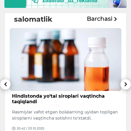
salomatlik
Barchasi
Hindistonda yo‘tal siroplari vaqtincha
O
taqiqlandi
L
)
Rasmiylar vafot etgan bolalarning uyidan topilgan
T
siroplarni vaqtincha sotishni to‘xtatdi.
m
20:42 / 03.10.2025