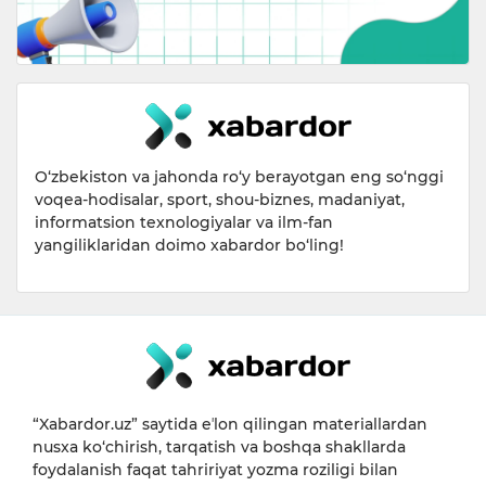
O‘zbekiston va jahonda ro‘y berayotgan eng so‘nggi
voqea-hodisalar, sport, shou-biznes, madaniyat,
informatsion texnologiyalar va ilm-fan
yangiliklaridan doimo xabardor bo‘ling!
“Xabardor.uz” saytida eʼlon qilingan materiallardan
nusxa ko‘chirish, tarqatish va boshqa shakllarda
foydalanish faqat tahririyat yozma roziligi bilan