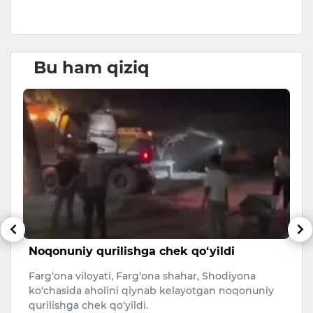
Bu ham qiziq
n
Noqonuniy qurilishga chek qo‘yildi
K
k
Farg‘ona viloyati, Farg‘ona shahar, Shodiyona
ng
Da
ko‘chasida aholini qiynab kelayotgan noqonuniy
ni
xo
qurilishga chek qo‘yildi.