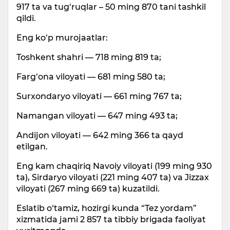
917 ta va tug‘ruqlar – 50 ming 870 tani tashkil
qildi.
Eng ko‘p murojaatlar:
Toshkent shahri — 718 ming 819 ta;
Farg‘ona viloyati — 681 ming 580 ta;
Surxondaryo viloyati — 661 ming 767 ta;
Namangan viloyati — 647 ming 493 ta;
Andijon viloyati — 642 ming 366 ta qayd
etilgan.
Eng kam chaqiriq Navoiy viloyati (199 ming 930
ta), Sirdaryo viloyati (221 ming 407 ta) va Jizzax
viloyati (267 ming 669 ta) kuzatildi.
Eslatib o‘tamiz, hozirgi kunda “Tez yordam”
xizmatida jami 2 857 ta tibbiy brigada faoliyat