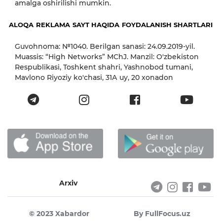
amalga oshirilishi mumkin.
ALOQA
REKLAMA
SAYT HAQIDA
FOYDALANISH SHARTLARI
Guvohnoma: №1040. Berilgan sanasi: 24.09.2019-yil.
Muassis: “High Networks” MChJ. Manzil: O'zbekiston
Respublikasi, Toshkent shahri, Yashnobod tumani,
Mavlono Riyoziy ko'chasi, 31А uy, 20 xonadon
Arxiv
© 2023 Xabardor
By FullFocus.uz