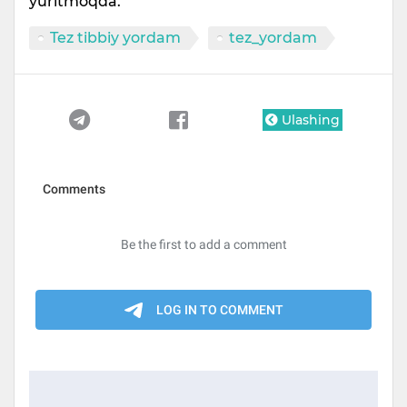
yuritmoqda.
Tez tibbiy yordam
tez_yordam
Ulashing