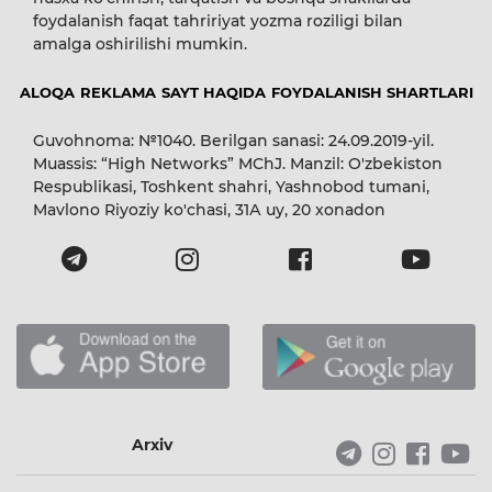
foydalanish faqat tahririyat yozma roziligi bilan
amalga oshirilishi mumkin.
ALOQA
REKLAMA
SAYT HAQIDA
FOYDALANISH SHARTLARI
Guvohnoma: №1040. Berilgan sanasi: 24.09.2019-yil.
Muassis: “High Networks” MChJ. Manzil: O'zbekiston
Respublikasi, Toshkent shahri, Yashnobod tumani,
Mavlono Riyoziy ko'chasi, 31А uy, 20 xonadon
Arxiv