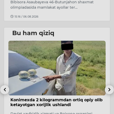
Bibisora Asaubayeva 46-Butunjahon shaxmat
mi
olimpiadasida mamlakat ayollar ter…
15:16 / 06.08.2026
Bu ham qiziq
Konimexda 2 kilogrammdan ortiq opiy olib
F
ketayotgan xorijlik ushlandi
m
Davlat xavfsizlik xizmati va Bojxona organlari
O