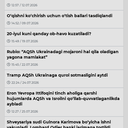
12:57 / 12.07.2026
O‘qishni ko‘chirish uchun o‘tish ballari tasdiqlandi
14:52 / 09.07.2026
20-iyul kuni qanday ob-havo kuzatiladi?
15:49 / 19.07.2026
Rubio: “AQSh Ukrainadagi mojaroni hal qila oladigan
yagona mamlakat”
15:45 / 22.07.2026
Tramp AQSh Ukrainaga qurol sotmasligini aytdi
22:24 / 24.07.2026
Eron Yevropa Ittifoqini tinch aholiga qarshi
hujumlarda AQSh va Isroilni qo‘llab-quvvatlaganlikda
aybladi
12:27 / 25.07.2026
Shveysariya sudi Gulnora Karimova bo‘yicha ishni
yakunladi, Lombard Odier banki jarimaga tortildi