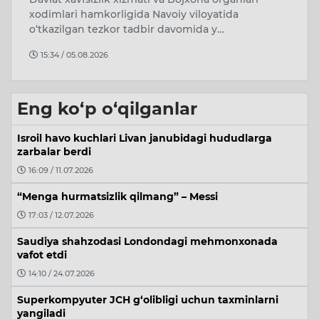
xodimlari hamkorligida Navoiy viloyatida
Fa
ni
o‘tkazilgan tezkor tadbir davomida y…
o
15:34 / 05.08.2026
Eng ko‘p o‘qilganlar
Isroil havo kuchlari Livan janubidagi hududlarga
zarbalar berdi
16:09 / 11.07.2026
“Menga hurmatsizlik qilmang” – Messi
17:03 / 12.07.2026
Saudiya shahzodasi Londondagi mehmonxonada
vafot etdi
14:10 / 24.07.2026
Superkompyuter JCH g‘olibligi uchun taxminlarni
yangiladi