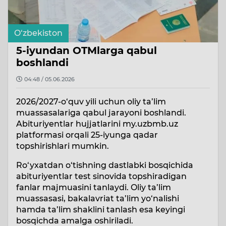
O‘zbekiston
5-iyundan OTMlarga qabul
boshlandi
04:48 / 05.06.2026
2026/2027-o‘quv yili uchun oliy ta’lim
muassasalariga qabul jarayoni boshlandi.
Abituriyentlar hujjatlarini my.uzbmb.uz
platformasi orqali 25-iyunga qadar
topshirishlari mumkin.
Ro‘yxatdan o‘tishning dastlabki bosqichida
abituriyentlar test sinovida topshiradigan
fanlar majmuasini tanlaydi. Oliy ta’lim
muassasasi, bakalavriat ta’lim yo‘nalishi
hamda ta’lim shaklini tanlash esa keyingi
bosqichda amalga oshiriladi.