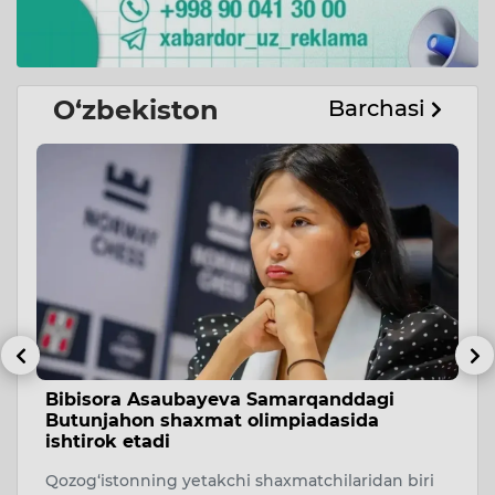
O‘zbekiston
Barchasi
Bibisora Asaubayeva Samarqanddagi
O
Butunjahon shaxmat olimpiadasida
r
ishtirok etadi
O‘
Qozog‘istonning yetakchi shaxmatchilaridan biri
ri