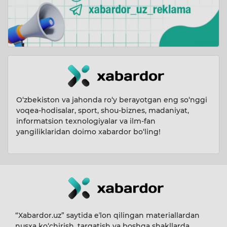
O‘zbekiston va jahonda ro‘y berayotgan eng so‘nggi
voqea-hodisalar, sport, shou-biznes, madaniyat,
informatsion texnologiyalar va ilm-fan
yangiliklaridan doimo xabardor bo‘ling!
“Xabardor.uz” saytida eʼlon qilingan materiallardan
nusxa ko‘chirish, tarqatish va boshqa shakllarda