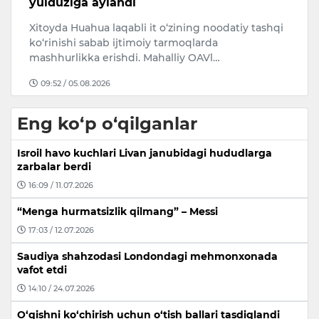
yulduziga aylandi
k
Xitoyda Huahua laqabli it o‘zining noodatiy tashqi
Da
n
ko‘rinishi sabab ijtimoiy tarmoqlarda
xo
mashhurlikka erishdi. Mahalliy OAVl…
o‘
09:52 / 05.08.2026
Eng ko‘p o‘qilganlar
Isroil havo kuchlari Livan janubidagi hududlarga
zarbalar berdi
16:09 / 11.07.2026
“Menga hurmatsizlik qilmang” – Messi
17:03 / 12.07.2026
Saudiya shahzodasi Londondagi mehmonxonada
vafot etdi
14:10 / 24.07.2026
O‘qishni ko‘chirish uchun o‘tish ballari tasdiqlandi