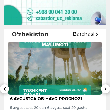
O‘zbekiston
Barchasi
6 AVGUSTGA OB-HAVO PROGNOZI
V
di
a
5 avgust soat 20 dan 6 avgust soat 20 gacha
to