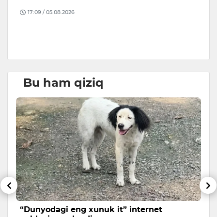
17:09 / 05.08.2026
B
D
Bu ham qiziq
“Dunyodagi eng xunuk it” internet
K