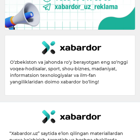
O‘zbekiston va jahonda ro‘y berayotgan eng so‘nggi
voqea-hodisalar, sport, shou-biznes, madaniyat,
informatsion texnologiyalar va ilm-fan
yangiliklaridan doimo xabardor bo‘ling!
“Xabardor.uz” saytida eʼlon qilingan materiallardan