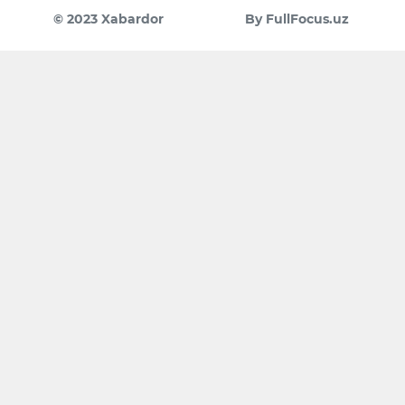
© 2023 Xabardor
By FullFocus.uz