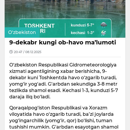
O‘zbekiston
9-dekabr kungi ob-havo ma’lumoti
20:47 / 08.12.2025
O‘zbekiston Respublikasi Gidrometeorologiya
xizmati agentligining xabar berishicha, 9-
dekabr kuni Toshkentda havo o‘zgarib turadi,
yomg‘ir yog‘adi. G‘arbdan sekundiga 3-8 metr
tezlikda shamol esadi. Kechasi 1-3, kunduzi 5-7
daraja iliq bo‘ladi.
Qoraqalpog‘iston Respublikasi va Xorazm
viloyatida havo o‘zgarib turadi, ba’zi joylarda
yog‘ingarchilik (yomg‘ir, qor) bo‘lishi, tuman
tushishi mumkin. G‘arbdan esayotgan shamol