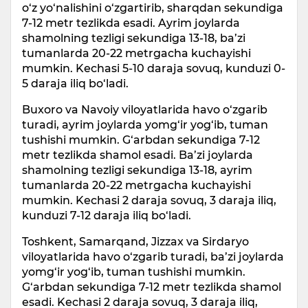
o‘z yo‘nalishini o‘zgartirib, sharqdan sekundiga
7-12 metr tezlikda esadi. Ayrim joylarda
shamolning tezligi sekundiga 13-18, ba’zi
tumanlarda 20-22 metrgacha kuchayishi
mumkin. Kechasi 5-10 daraja sovuq, kunduzi 0-
5 daraja iliq bo‘ladi.
Buxoro va Navoiy viloyatlarida havo o‘zgarib
turadi, ayrim joylarda yomg‘ir yog‘ib, tuman
tushishi mumkin. G‘arbdan sekundiga 7-12
metr tezlikda shamol esadi. Ba’zi joylarda
shamolning tezligi sekundiga 13-18, ayrim
tumanlarda 20-22 metrgacha kuchayishi
mumkin. Kechasi 2 daraja sovuq, 3 daraja iliq,
kunduzi 7-12 daraja iliq bo‘ladi.
Toshkent, Samarqand, Jizzax va Sirdaryo
viloyatlarida havo o‘zgarib turadi, ba’zi joylarda
yomg‘ir yog‘ib, tuman tushishi mumkin.
G‘arbdan sekundiga 7-12 metr tezlikda shamol
esadi. Kechasi 2 daraja sovuq, 3 daraja iliq,