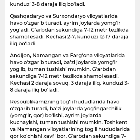
kunduzi 3-8 daraja iliq bo‘ladi.
Qashqadaryo va Surxondaryo viloyatlarida
havo o‘zgarib turadi, ayrim joylarda yomg‘ir
yog‘adi. G‘arbdan sekundiga 7-12 metr tezlikda
shamol esadi. Kechasi 2-7, kunduzi 12-17 daraja
iliq bo‘ladi.
Andijon, Namangan va Farg‘ona viloyatlarida
havo o‘zgarib turadi, ba’zi joylarda yomg‘ir
yog‘ib, tuman tushishi mumkin. G‘arbdan
sekundiga 7-12 metr tezlikda shamol esadi.
Kechasi 2 daraja sovuq, 3 daraja iliq, kunduzi 3-
8 daraja iliq bo‘ladi.
Respublikamizning tog‘li hududlarida havo
o‘zgarib turadi, ba’zi joylarda yog‘ingarchilik
(yomg‘ir, qor) bo‘lishi, ayrim joylarda
kuchayishi, tuman tushishi mumkin. Toshkent
va Namangan viloyatlarining tog‘li hududlarida
qor ko‘chishi xavfi bor. G‘arbdan sekundiga 7-