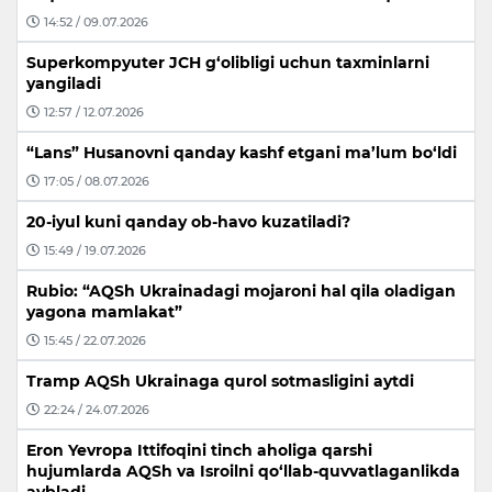
14:52 / 09.07.2026
Superkompyuter JCH g‘olibligi uchun taxminlarni
yangiladi
12:57 / 12.07.2026
“Lans” Husanovni qanday kashf etgani ma’lum bo‘ldi
17:05 / 08.07.2026
20-iyul kuni qanday ob-havo kuzatiladi?
15:49 / 19.07.2026
Rubio: “AQSh Ukrainadagi mojaroni hal qila oladigan
yagona mamlakat”
15:45 / 22.07.2026
Tramp AQSh Ukrainaga qurol sotmasligini aytdi
22:24 / 24.07.2026
Eron Yevropa Ittifoqini tinch aholiga qarshi
hujumlarda AQSh va Isroilni qo‘llab-quvvatlaganlikda