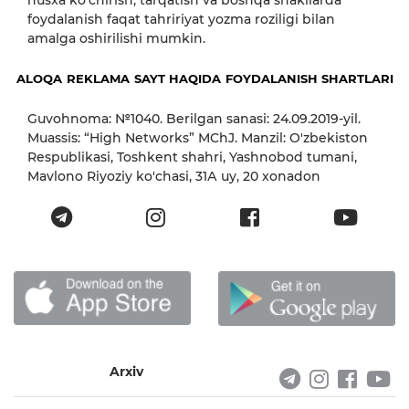
nusxa ko‘chirish, tarqatish va boshqa shakllarda
foydalanish faqat tahririyat yozma roziligi bilan
amalga oshirilishi mumkin.
ALOQA
REKLAMA
SAYT HAQIDA
FOYDALANISH SHARTLARI
Guvohnoma: №1040. Berilgan sanasi: 24.09.2019-yil.
Muassis: “High Networks” MChJ. Manzil: O'zbekiston
Respublikasi, Toshkent shahri, Yashnobod tumani,
Mavlono Riyoziy ko'chasi, 31А uy, 20 xonadon
Arxiv