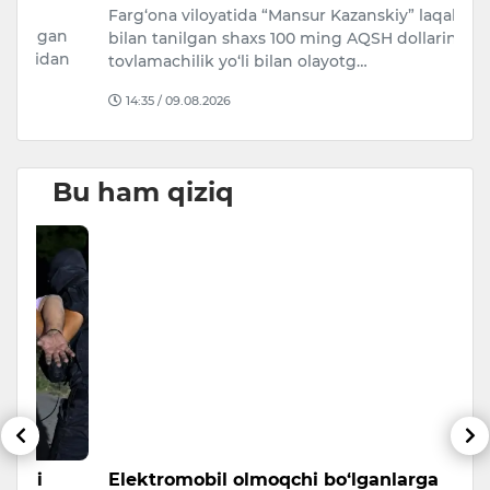
Farg‘ona viloyatida “Mansur Kazanskiy” laqabi
n
7 
bilan tanilgan shaxs 100 ming AQSH dollarini
n
ta
tovlamachilik yo‘li bilan olayotg…
Ch
14:35 / 09.08.2026
Bu ham qiziq
Elektromobil olmoqchi bo‘lganlarga
T