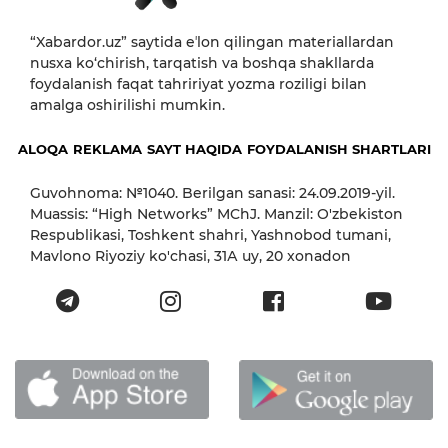
“Xabardor.uz” saytida eʼlon qilingan materiallardan
nusxa ko‘chirish, tarqatish va boshqa shakllarda
foydalanish faqat tahririyat yozma roziligi bilan
amalga oshirilishi mumkin.
ALOQA
REKLAMA
SAYT HAQIDA
FOYDALANISH SHARTLARI
Guvohnoma: №1040. Berilgan sanasi: 24.09.2019-yil.
Muassis: “High Networks” MChJ. Manzil: O'zbekiston
Respublikasi, Toshkent shahri, Yashnobod tumani,
Mavlono Riyoziy ko'chasi, 31А uy, 20 xonadon