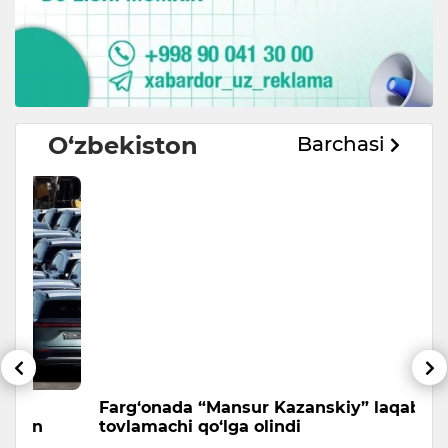
O‘zbekiston
Barchasi
Farg‘onada “Mansur Kazanskiy” laqabli
T
tovlamachi qo‘lga olindi
a
m