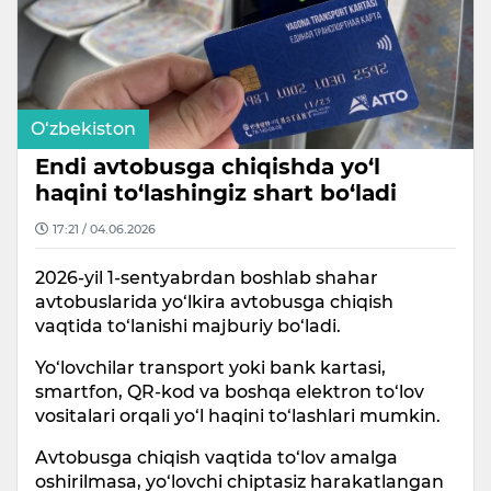
O‘zbekiston
Endi avtobusga chiqishda yo‘l
haqini to‘lashingiz shart bo‘ladi
17:21 / 04.06.2026
2026-yil 1-sentyabrdan boshlab shahar
avtobuslarida yo‘lkira avtobusga chiqish
vaqtida to‘lanishi majburiy bo‘ladi.
Yo‘lovchilar transport yoki bank kartasi,
smartfon, QR-kod va boshqa elektron to‘lov
vositalari orqali yo‘l haqini to‘lashlari mumkin.
Avtobusga chiqish vaqtida to‘lov amalga
oshirilmasa, yo‘lovchi chiptasiz harakatlangan