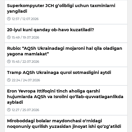
Superkompyuter JCH g‘olibligi uchun taxminlarni
yangiladi
12:57 / 12.07.2026
20-iyul kuni qanday ob-havo kuzatiladi?
15:49 / 19.07.2026
Rubio: “AQSh Ukrainadagi mojaroni hal qila oladigan
yagona mamlakat”
15:45 / 22.07.2026
Tramp AQSh Ukrainaga qurol sotmasligini aytdi
22:24 / 24.07.2026
Eron Yevropa Ittifoqini tinch aholiga qarshi
hujumlarda AQSh va Isroilni qo‘llab-quvvatlaganlikda
aybladi
12:27 / 25.07.2026
Miroboddagi bolalar maydonchasi o‘rnidagi
noqonuniy qurilish yuzasidan jinoyat ishi qo‘zg‘atildi