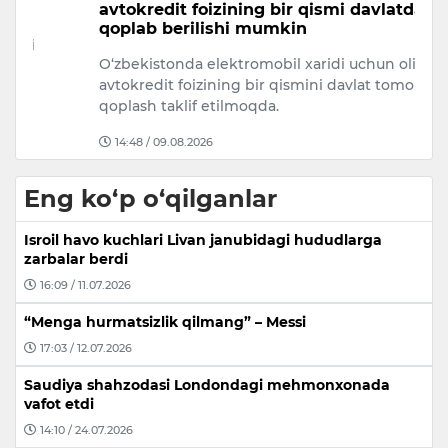
avtokredit foizining bir qismi davlatdan
a
qoplab berilishi mumkin
m
O‘zbekistonda elektromobil xaridi uchun olingan
7 
avtokredit foizining bir qismini davlat tomonidan
ta
qoplash taklif etilmoqda.
Ch
14:48 / 09.08.2026
Eng ko‘p o‘qilganlar
Isroil havo kuchlari Livan janubidagi hududlarga
zarbalar berdi
16:09 / 11.07.2026
“Menga hurmatsizlik qilmang” – Messi
17:03 / 12.07.2026
Saudiya shahzodasi Londondagi mehmonxonada
vafot etdi
14:10 / 24.07.2026