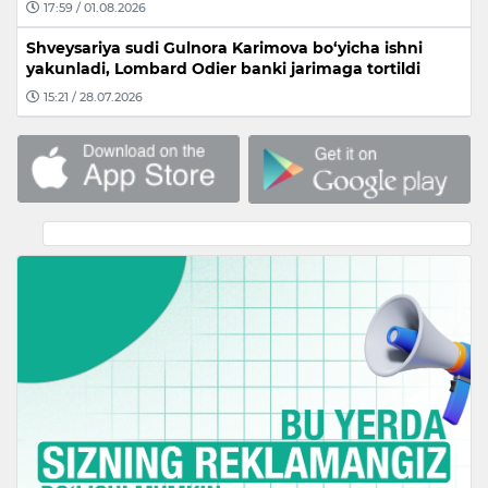
17:59 / 01.08.2026
Shveysariya sudi Gulnora Karimova bo‘yicha ishni
yakunladi, Lombard Odier banki jarimaga tortildi
15:21 / 28.07.2026