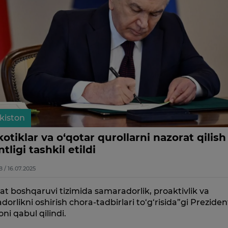
kiston
otiklar va o‘qotar qurollarni nazorat qilish
tligi tashkil etildi
8 / 16.07.2025
at boshqaruvi tizimida samaradorlik, proaktivlik va
adorlikni oshirish chora-tadbirlari to‘g‘risida”gi Preziden
ni qabul qilindi.