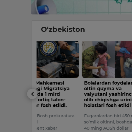
O‘zbekiston
hkamasi
Bolalardan foydalanib
Konimexd
Migratsiya
oltin quyma va
kilogram
1 mlrd
valyutani yashirincha
opiy olib
iq talon-
olib chiqishga urinish
xorijlik u
sh etildi.
holatlari fosh etildi
Davlat xavfs
h prokuratura
Fuqarolardan biri 450 mln
Bojxona or
so‘mlik oltinni, boshqasi esa
hamkorligi
xabar
40 ming AQSh dollar
viloyatida 