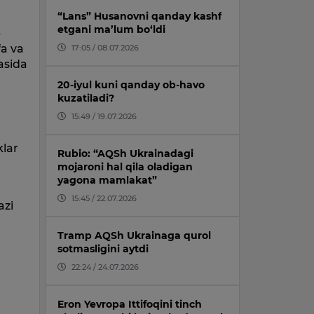
“Lans” Husanovni qanday kashf
etgani ma’lum bo‘ldi
b
fa va
17:05 / 08.07.2026
asida
20-iyul kuni qanday ob-havo
kuzatiladi?
15:49 / 19.07.2026
klar
Rubio: “AQSh Ukrainadagi
mojaroni hal qila oladigan
yagona mamlakat”
15:45 / 22.07.2026
azi
Tramp AQSh Ukrainaga qurol
sotmasligini aytdi
22:24 / 24.07.2026
Eron Yevropa Ittifoqini tinch