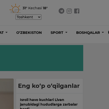
31°
Kechasi
18°
AT
O‘ZBEKISTON
SPORT
BOSHQALAR
Eng ko‘p o‘qilganlar
Isroil havo kuchlari Livan
janubidagi hududlarga zarbalar