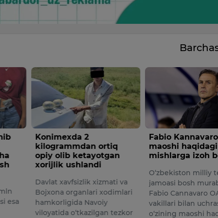
Barcha
a 2
Fabio Kannavaro
Samarq
mdan ortiq
maoshi haqidagi mish-
yo'ldos
 ketayotgan
mishlarga izoh berdi
uchiril
shlandi
O‘zbekiston milliy terma
5-avgus
izlik xizmati va
jamoasi bosh murabbiyi
kompani
ganlari xodimlari
Fabio Cannavaro OAV
Xitoyni
da Navoiy
vakillari bilan uchrashuvda
provinsi
o‘tkazilgan tezkor
o‘zining maoshi haqida
yaqinida