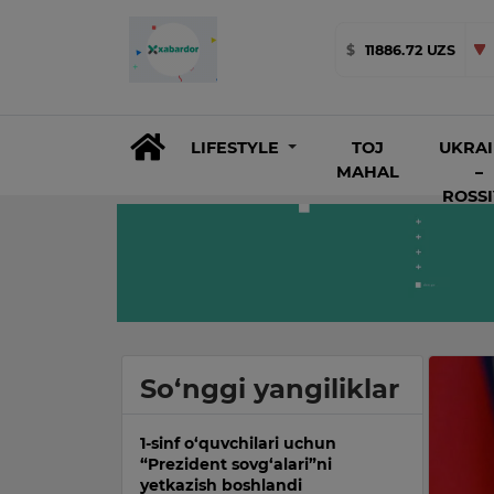
$
11886.72 UZS
LIFESTYLE
TOJ
UKRA
MAHAL
–
ROSS
So‘nggi yangiliklar
1-sinf o‘quvchilari uchun
“Prezident sovg‘alari”ni
yetkazish boshlandi