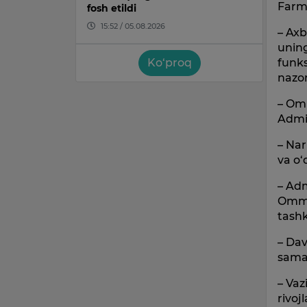
Farm
fosh etildi
15:52 / 05.08.2026
– Axb
uning
funks
Ko‘proq
nazor
– Om
Admin
– Nar
va o‘
– Ad
Omma
tashki
– Dav
samar
– Vaz
rivoj