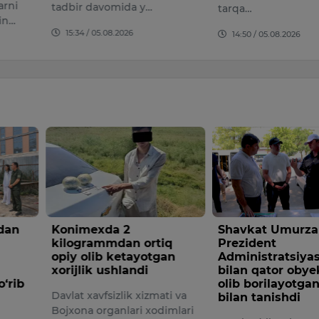
omida y…
tarqa…
platfor
08.2026
14:50 / 05.08.2026
10:04 /
a 2
Shavkat Umurzakov
Saida 
mdan ortiq
Prezident
judoli
 ketayotgan
Administratsiyasi vakili
O‘zbek k
shlandi
bilan qator obyektlarda
olib borilayotgan ishlar
taniqli v
izlik xizmati va
bilan tanishdi
xalq arti
ganlari xodimlari
Rametov