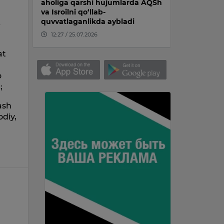
aholiga qarshi hujumlarda AQSh
va Isroilni qo‘llab-
quvvatlaganlikda aybladi
-
12:27 / 25.07.2026
at
o
;
ash
odiy,