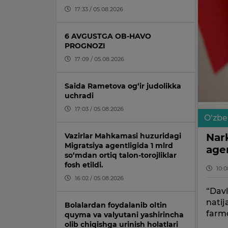
17:33 / 05.08.2026
6 AVGUSTGA OB-HAVO
PROGNOZI
17:09 / 05.08.2026
Saida Rametova og‘ir judolikka
uchradi
17:03 / 05.08.2026
O‘zbe
Nark
Vazirlar Mahkamasi huzuridagi
Migratsiya agentligida 1 mlrd
agen
so‘mdan ortiq talon-torojliklar
fosh etildi.
10:0
16:02 / 05.08.2026
“Davl
natij
Bolalardan foydalanib oltin
farmo
quyma va valyutani yashirincha
olib chiqishga urinish holatlari