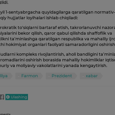
ildi.
yil 1-sentyabrgacha quyidagilarga qaratilgan normativ
iy hujjatlar loyihalari ishlab chiqiladi:
rokratik to‘siqlarni bartaraf etish, takrorlanuvchi nazor
iyalarini bekor qilish, qaror qabul qilishda shaffoflik va
likni ta’minlashga qaratilgan respublika va mahalliy ijr
hi hokimiyat organlari faoliyati samaradorligini oshirish
udlarni kompleks rivojlantirish, aholi bandligini ta’minl
romadlarini oshirish borasida mahalliy hokimliklar iqtis
riy va moliyaviy vakolatlarini yanada kengaytirish.
liya
Farmon
Prezident
xabar
Ulashing