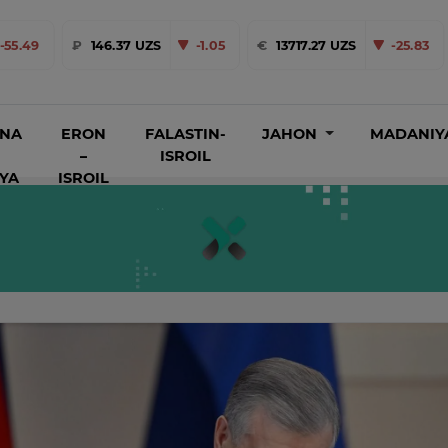
-55.49
₽
146.37 UZS
-1.05
€
13717.27 UZS
-25.83
INA
ERON
FALASTIN-
JAHON
MADANIY
–
ISROIL
IYA
ISROIL