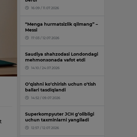
berdi
16:09 / 11.07.2026
“Menga hurmatsizlik qilmang” –
Messi
17:03 / 12.07.2026
Saudiya shahzodasi Londondagi
mehmonxonada vafot etdi
14:10 / 24.07.2026
O‘qishni ko‘chirish uchun o‘tish
ballari tasdiqlandi
14:52 / 09.07.2026
Superkompyuter JCH g‘olibligi
uchun taxminlarni yangiladi
t
12:57 / 12.07.2026