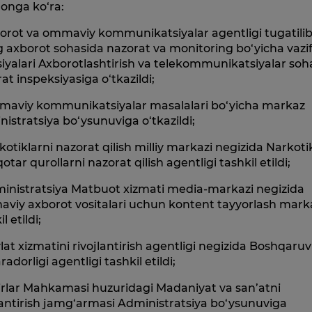
onga ko‘ra:
orot va ommaviy kommunikatsiyalar agentligi tugatili
 axborot sohasida nazorat va monitoring bo‘yicha vazi
iyalari Axborotlashtirish va telekommunikatsiyalar soh
at inspeksiyasiga o‘tkazildi;
maviy kommunikatsiyalar masalalari bo‘yicha markaz
istratsiya bo‘ysunuviga o‘tkazildi;
kotiklarni nazorat qilish milliy markazi negizida Narkoti
qotar qurollarni nazorat qilish agentligi tashkil etildi;
ministratsiya Matbuot xizmati media-markazi negizida
viy axborot vositalari uchun kontent tayyorlash mark
l etildi;
lat xizmatini rivojlantirish agentligi negizida Boshqaruv
adorligi agentligi tashkil etildi;
irlar Mahkamasi huzuridagi Madaniyat va san’atni
lantirish jamg‘armasi Administratsiya bo‘ysunuviga