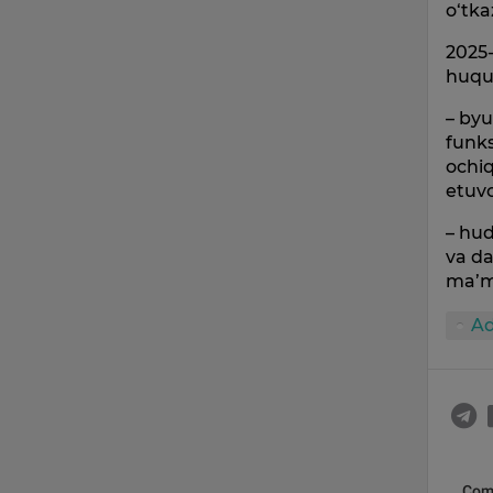
o‘tkaz
2025-
huquq
– byu
funks
ochiq
etuvc
– hud
va da
ma’mu
Ad