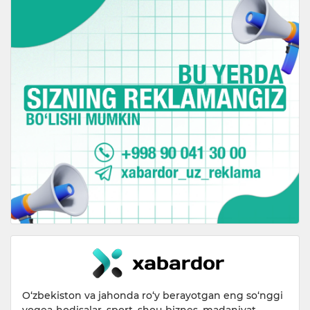
O‘zbekiston va jahonda ro‘y berayotgan eng so‘nggi