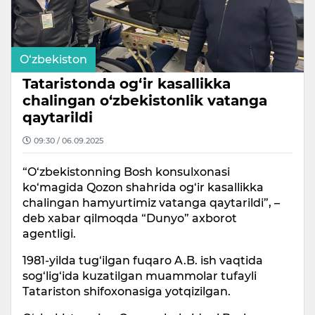
O‘zbekiston
Tataristonda og‘ir kasallikka
chalingan o‘zbekistonlik vatanga
qaytarildi
09:30 / 06.09.2025
“O‘zbekistonning Bosh konsulxonasi
ko‘magida Qozon shahrida og‘ir kasallikka
chalingan hamyurtimiz vatanga qaytarildi”, –
deb xabar qilmoqda “Dunyo” axborot
agentligi.
1981-yilda tug‘ilgan fuqaro A.B. ish vaqtida
sog‘lig‘ida kuzatilgan muammolar tufayli
Tatariston shifoxonasiga yotqizilgan.