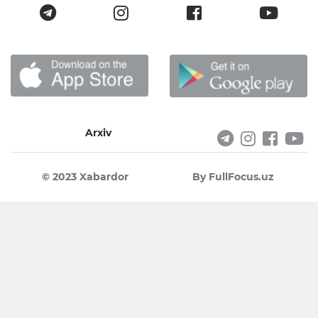
Arxiv
© 2023 Xabardor
By FullFocus.uz