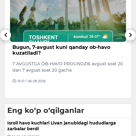
Bugun, 7-avgust kuni qanday ob-havo
Q
kuzatiladi?
o
7 AVGUSTGA OB-HAVO PROGNOZI6 avgust soat 20
T
y
dan 7 avgust soat 20 gacha
O‘
Ad
16:51 / 06.08.2026
Eng ko‘p o‘qilganlar
Isroil havo kuchlari Livan janubidagi hududlarga
zarbalar berdi