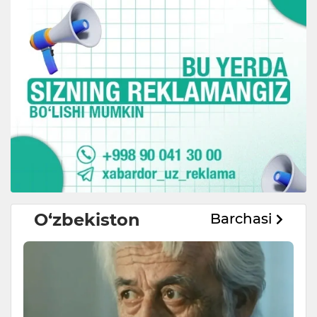
O‘zbekiston
Barchasi