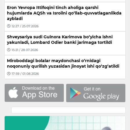
Eron Yevropa Ittifoqini tinch aholiga qarshi
hujumlarda AQSh va Isroilni qo‘llab-quvvatlaganlikda
aybladi
12:27 / 25.07.2026
Shveysariya sudi Gulnora Karimova bo‘yicha ishni
yakunladi, Lombard Odier banki jarimaga tortildi
15:21 / 28.07.2026
Miroboddagi bolalar maydonchasi o‘rnidagi
noqonuniy qurilish yuzasidan jinoyat ishi qo‘zg‘atildi
17:59 / 01.08.2026