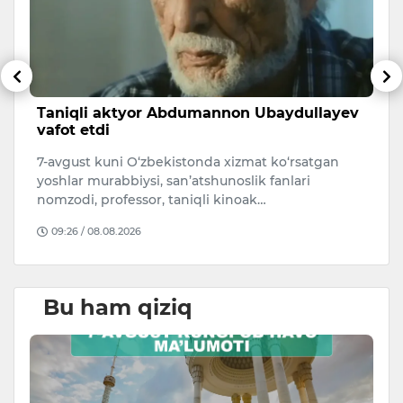
sh
Taniqli aktyor Abdumannon Ubaydullayev
A
vafot etdi
s
7-avgust kuni O‘zbekistonda xizmat ko‘rsatgan
A
i.
yoshlar murabbiysi, san’atshunoslik fanlari
qa
nomzodi, professor, taniqli kinoak…
O
09:26 / 08.08.2026
Bu ham qiziq