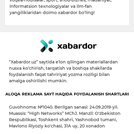
voqea-hodisalar, sport, shou-biznes, madaniyat,
informatsion texnologiyalar va ilm-fan
yangiliklaridan doimo xabardor bo‘ling!
“Xabardor.uz” saytida eʼlon qilingan materiallardan
nusxa ko‘chirish, tarqatish va boshqa shakllarda
foydalanish faqat tahririyat yozma roziligi bilan
amalga oshirilishi mumkin.
ALOQA
REKLAMA
SAYT HAQIDA
FOYDALANISH SHARTLARI
Guvohnoma: №1040. Berilgan sanasi: 24.09.2019-yil.
Muassis: “High Networks” MChJ. Manzil: O'zbekiston
Respublikasi, Toshkent shahri, Yashnobod tumani,
Mavlono Riyoziy ko'chasi, 31А uy, 20 xonadon