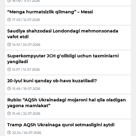
16:09 / 11.07.2026
“Menga hurmatsizlik qilmang” – Messi
17:03 / 12.07.2026
Saudiya shahzodasi Londondagi mehmonxonada
vafot etdi
14:10 / 24.07.2026
Superkompyuter JCH g‘olibligi uchun taxminlarni
yangiladi
12:57 / 12.07.2026
20-iyul kuni qanday ob-havo kuzatiladi?
15:49 / 19.07.2026
Rubio: “AQSh Ukrainadagi mojaroni hal qila oladigan
yagona mamlakat”
15:45 / 22.07.2026
Tramp AQSh Ukrainaga qurol sotmasligini aytdi
22:24 / 24.07.2026