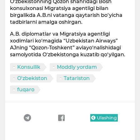
O‘zbekistonning Qozon shahridagi Bosh
konsulxonasi Migratsiya agentligi bilan
birgalikda A.B.ni vatanga qaytarish bo‘yicha
tadbirlarni amalga oshirgan.
A.B. diplomatlar va Migratsiya agentligi
xodimlari ko‘magida “Uzbekistan Airways”
AJning “Qozon-Toshkent” aviayo‘nalishidagi
samolyotida O‘zbekistonga kuzatib qo‘yilgan.
Konsullik
Moddiy yordam
O‘zbekiston
Tatariston
fuqaro
Ulashing