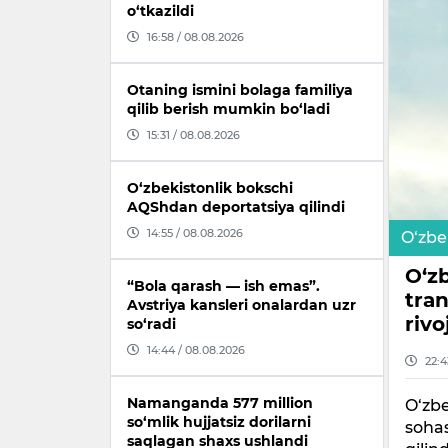
o‘tkazildi
16:58 / 08.08.2026
Otaning ismini bolaga familiya
qilib berish mumkin bo‘ladi
15:31 / 08.08.2026
O‘zbekistonlik bokschi
AQShdan deportatsiya qilindi
14:55 / 08.08.2026
O‘zbe
O‘zb
“Bola qarash — ish emas”.
tra
Avstriya kansleri onalardan uzr
rivo
so‘radi
14:44 / 08.08.2026
22:4
Namanganda 577 million
O‘zbe
so‘mlik hujjatsiz dorilarni
sohas
saqlagan shaxs ushlandi