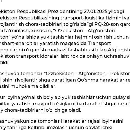
i
kiston Respublikasi Prezidentining 27.01.2025 yildagi
ekiston Respublikasining transport-logistika tizimini y
vojlantirish chora-tadbirlari to‘g‘risida”gi PQ-28-son qaro
ini taʼminlash, xususan, “O‘zbekiston – Afg‘oniston –
ton” yo‘nalishida yuk tashishlar hajmini oshirish uchun
 shart-sharoitlar yaratish maqsadida Transport
molarini o‘rganish markazi tashabbusi bilan Afg‘onis
kiston transport idoralari ishtirokida onlayn uchrashuv
ildi.
shuvda tomonlar “O‘zbekiston – Afg‘oniston – Pokisto
lishini rivojlantirishga qaratilgan Qo‘shma harakatlar re
asini muhokama qildilar.
r loyiha yo‘nalish bo‘ylab yuk tashishlar uchun qulay s
itlar yaratish, mavjud to‘siqlarni bartaraf etishga qarat
y chora-tadbirlarni o‘z ichiga oladi.
shuv yakunida tomonlar Harakatlar rejasi loyihasini
iy tahrirga keltirib, imzolash uchun davlat ichki