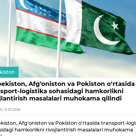
kiston
ekiston, Afg‘oniston va Pokiston o‘rtasida
nsport-logistika sohasidagi hamkorlikni
jlantirish masalalari muhokama qilindi
3 / 11.07.2025
kiston, Afg‘oniston va Pokiston o‘rtasida transport-logi
idagi hamkorlikni rivojlantirish masalalari muhokama