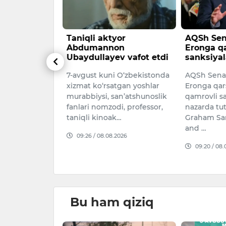
ini bolaga
Taniqli aktyor
AQSh Sen
ib berish
Abdumannon
Eronga q
ladi
Ubaydullayev vafot etdi
sanksiyal
 ota-onalarga
7-avgust kuni O‘zbekistonda
AQSh Senat
sining ismini
xizmat ko‘rsatgan yoshlar
Eronga qar
da berish
murabbiysi, san’atshunoslik
qamrovli sa
tiladi.
fanlari nomzodi, professor,
nazarda tut
n 8 avgu…
taniqli kinoak…
Graham San
and …
026
09:26 / 08.08.2026
09:20 / 08.
Bu ham qiziq