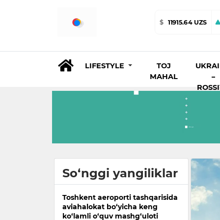
$
11915.64 UZS
LIFESTYLE
TOJ
UKRA
MAHAL
–
ROSS
So‘nggi yangiliklar
Toshkent aeroporti tashqarisida
aviahalokat bo‘yicha keng
ko‘lamli o‘quv mashg‘uloti