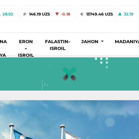
28.92
₽
146.19 UZS
-0.18
€
13749.46 UZS
32.19
INA
ERON
FALASTIN-
JAHON
MADANIY
–
ISROIL
IYA
ISROIL