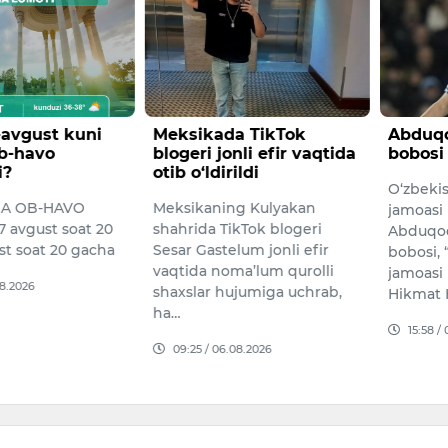
-avgust kuni
Meksikada TikTok
Abduqo
b-havo
blogeri jonli efir vaqtida
bobosi 
i?
otib o‘ldirildi
O‘zbekis
GA OB-HAVO
Meksikaning Kulyakan
jamoasi
avgust soat 20
shahrida TikTok blogeri
Abduqod
st soat 20 gacha
Sesar Gastelum jonli efir
bobosi,
vaqtida noma’lum qurolli
jamoasi
08.2026
shaxslar hujumiga uchrab,
Hikmat 
ha…
15:58 /
09:25 / 06.08.2026