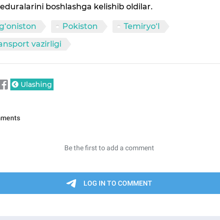
eduralarini boshlashga kelishib oldilar.
g‘oniston
Pokiston
Temiryo‘l
ansport vazirligi
Ulashing