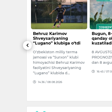
kvartiralar
Behruz Karimov
Bugun, 8
i, hovlilar
Shveysariyaning
qanday o
di
“Lugano” klubiga o‘tdi
kuzatilad
 2026-yilning
O‘zbekiston milliy terma
8 AVGUST
agidan boshlab
jamoasi va “Surxon” klubi
PROGNOZI7 
i indeksini
himoyachisi Behruz Karimov
dan 8 avgu
 yangi
faoliyatini Shveysariyaning
16:45 / 07.
i joriy et…
“Lugano” klubida d…
026
14:36 / 08.08.2026