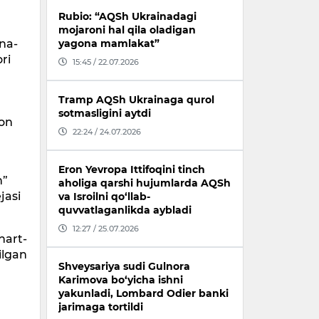
Rubio: “AQSh Ukrainadagi
mojaroni hal qila oladigan
ana-
yagona mamlakat”
ri
15:45 / 22.07.2026
Tramp AQSh Ukrainaga qurol
sotmasligini aytdi
ton
22:24 / 24.07.2026
Eron Yevropa Ittifoqini tinch
n”
aholiga qarshi hujumlarda AQSh
jasi
va Isroilni qo‘llab-
quvvatlaganlikda aybladi
12:27 / 25.07.2026
hart-
ilgan
Shveysariya sudi Gulnora
Karimova bo‘yicha ishni
yakunladi, Lombard Odier banki
jarimaga tortildi