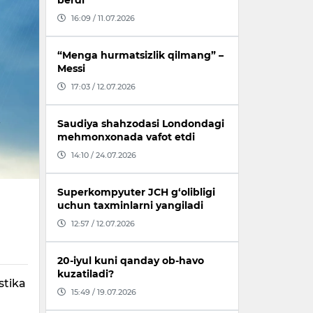
berdi
16:09 / 11.07.2026
“Menga hurmatsizlik qilmang” –
Messi
17:03 / 12.07.2026
Saudiya shahzodasi Londondagi
mehmonxonada vafot etdi
14:10 / 24.07.2026
Superkompyuter JCH g‘olibligi
uchun taxminlarni yangiladi
12:57 / 12.07.2026
20-iyul kuni qanday ob-havo
kuzatiladi?
stika
15:49 / 19.07.2026