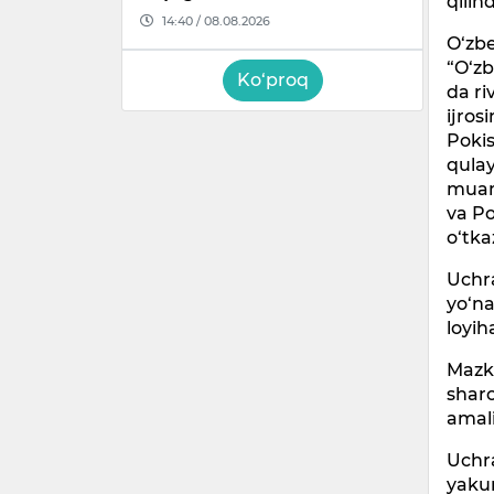
qilind
14:40 / 08.08.2026
O‘zbe
“O‘zb
Ko‘proq
da ri
ijros
Pokis
qulay
muam
va Po
o‘tkaz
Uchra
yo‘na
loyih
Mazku
sharo
amali
Uchra
yakun