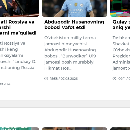
ati Rossiya va
Abduqodir Husanovning
Qulay 
arshi
bobosi vafot etdi
aniq ye
arni ma’qulladi
O‘zbekiston milliy terma
Toshken
i Rossiya va
jamoasi himoyachisi
Shavkat
shi keng
Abduqodir Husanovning
O‘zbeki
nksiyalarni
bobosi, “Bunyodkor” U19
Preziden
uvchi “Lindsey O.
jamoasi bosh murabbiyi
Administ
ctioning Russia
Hikmat Hos…
jamoat x
15:58 / 07.08.2026
09:11 /
08.2026