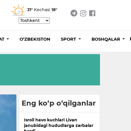
31°
Kechasi
18°
AT
O‘ZBEKISTON
SPORT
BOSHQALAR
Eng ko‘p o‘qilganlar
Isroil havo kuchlari Livan
janubidagi hududlarga zarbalar