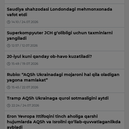
Saudiya shahzodasi Londondagi mehmonxonada
vafot etdi
14:10 / 24.07.2026
Superkompyuter JCH g‘olibligi uchun taxminlarni
yangiladi
12:57 / 12.07.2026
20-iyul kuni qanday ob-havo kuzatiladi?
15:49 / 19.07.2026
Rubio: “AQSh Ukrainadagi mojaroni hal qila oladigan
yagona mamlakat”
15:45 / 22.07.2026
Tramp AQSh Ukrainaga qurol sotmasligini aytdi
22:24 / 24.07.2026
Eron Yevropa Ittifoqini tinch aholiga qarshi
hujumlarda AQSh va Isroilni qo‘llab-quvvatlaganlikda
aybladi