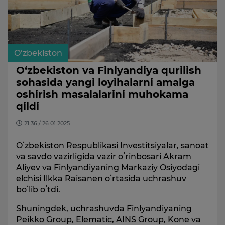
O‘zbekiston
O‘zbekiston va Finlyandiya qurilish
sohasida yangi loyihalarni amalga
oshirish masalalarini muhokama
qildi
21:36 / 26.01.2025
Oʻzbekiston Respublikasi Investitsiyalar, sanoat
va savdo vazirligida vazir oʻrinbosari Akram
Aliyev va Finlyandiyaning Markaziy Osiyodagi
elchisi Ilkka Raisanen oʻrtasida uchrashuv
boʻlib oʻtdi.
Shuningdek, uchrashuvda Finlyandiyaning
Peikko Group, Elematic, AINS Group, Kone va