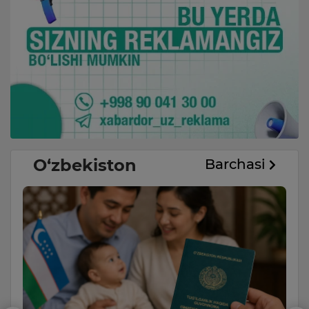
O‘zbekiston
Barchasi