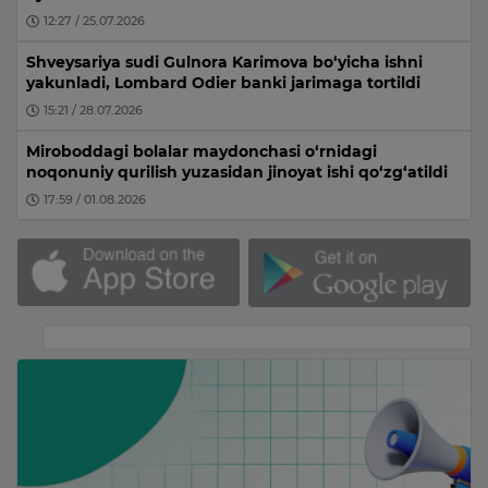
12:27 / 25.07.2026
Shveysariya sudi Gulnora Karimova bo‘yicha ishni
yakunladi, Lombard Odier banki jarimaga tortildi
15:21 / 28.07.2026
Miroboddagi bolalar maydonchasi o‘rnidagi
noqonuniy qurilish yuzasidan jinoyat ishi qo‘zg‘atildi
17:59 / 01.08.2026