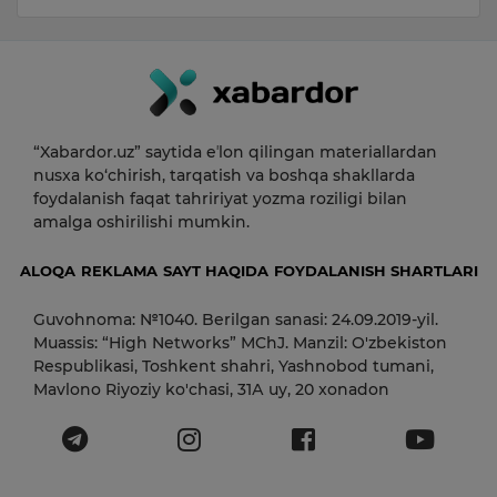
“Xabardor.uz” saytida eʼlon qilingan materiallardan
nusxa ko‘chirish, tarqatish va boshqa shakllarda
foydalanish faqat tahririyat yozma roziligi bilan
amalga oshirilishi mumkin.
ALOQA
REKLAMA
SAYT HAQIDA
FOYDALANISH SHARTLARI
Guvohnoma: №1040. Berilgan sanasi: 24.09.2019-yil.
Muassis: “High Networks” MChJ. Manzil: O'zbekiston
Respublikasi, Toshkent shahri, Yashnobod tumani,
Mavlono Riyoziy ko'chasi, 31А uy, 20 xonadon