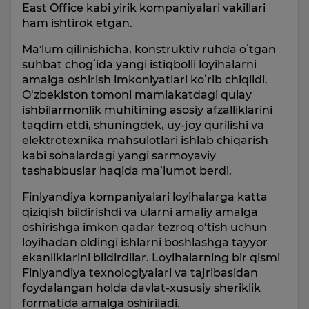
East Office kabi yirik kompaniyalari vakillari
ham ishtirok etgan.
Maʼlum qilinishicha, konstruktiv ruhda oʻtgan
suhbat chogʻida yangi istiqbolli loyihalarni
amalga oshirish imkoniyatlari koʻrib chiqildi.
O‘zbekiston tomoni mamlakatdagi qulay
ishbilarmonlik muhitining asosiy afzalliklarini
taqdim etdi, shuningdek, uy-joy qurilishi va
elektrotexnika mahsulotlari ishlab chiqarish
kabi sohalardagi yangi sarmoyaviy
tashabbuslar haqida ma’lumot berdi.
Finlyandiya kompaniyalari loyihalarga katta
qiziqish bildirishdi va ularni amaliy amalga
oshirishga imkon qadar tezroq o‘tish uchun
loyihadan oldingi ishlarni boshlashga tayyor
ekanliklarini bildirdilar. Loyihalarning bir qismi
Finlyandiya texnologiyalari va tajribasidan
foydalangan holda davlat-xususiy sheriklik
formatida amalga oshiriladi.