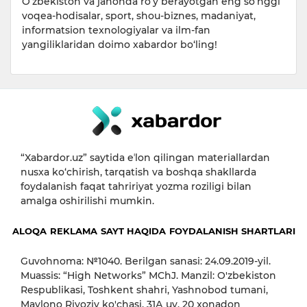
O‘zbekiston va jahonda ro‘y berayotgan eng so‘nggi
voqea-hodisalar, sport, shou-biznes, madaniyat,
informatsion texnologiyalar va ilm-fan
yangiliklaridan doimo xabardor bo‘ling!
“Xabardor.uz” saytida eʼlon qilingan materiallardan
nusxa ko‘chirish, tarqatish va boshqa shakllarda
foydalanish faqat tahririyat yozma roziligi bilan
amalga oshirilishi mumkin.
ALOQA
REKLAMA
SAYT HAQIDA
FOYDALANISH SHARTLARI
Guvohnoma: №1040. Berilgan sanasi: 24.09.2019-yil.
Muassis: “High Networks” MChJ. Manzil: O'zbekiston
Respublikasi, Toshkent shahri, Yashnobod tumani,
Mavlono Riyoziy ko'chasi, 31А uy, 20 xonadon