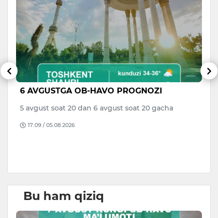
6 AVGUSTGA OB-HAVO PROGNOZI
V
di
a
5 avgust soat 20 dan 6 avgust soat 20 gacha
to
17:09 / 05.08.2026
B
D
Bu ham qiziq