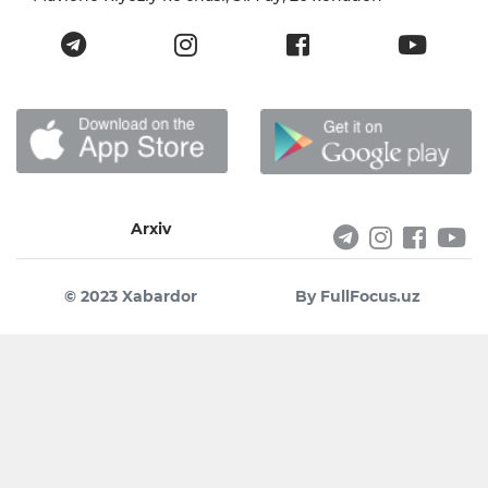
Arxiv
© 2023 Xabardor
By FullFocus.uz