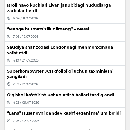
Isroil havo kuchlari Livan janubidagi hududlarga
zarbalar berdi
16:09 / 11.07.2026
“Menga hurmatsizlik qilmang” – Messi
17:03 / 12.07.2026
Saudiya shahzodasi Londondagi mehmonxonada
vafot etdi
14:10 / 24.07.2026
Superkompyuter JCH g‘olibligi uchun taxminlarni
yangiladi
12:57 / 12.07.2026
O‘qishni ko‘chirish uchun o‘tish ballari tasdiqlandi
14:52 / 09.07.2026
“Lans” Husanovni qanday kashf etgani ma’lum bo‘ldi
17:05 / 08.07.2026