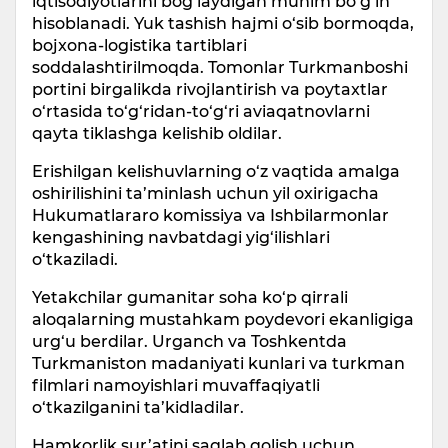
iqtisodiyotlarini bog‘laydigan muhim bo‘g‘in
hisoblanadi. Yuk tashish hajmi o‘sib bormoqda,
bojxona-logistika tartiblari
soddalashtirilmoqda. Tomonlar Turkmanboshi
portini birgalikda rivojlantirish va poytaxtlar
o‘rtasida to‘g‘ridan-to‘g‘ri aviaqatnovlarni
qayta tiklashga kelishib oldilar.
Erishilgan kelishuvlarning o‘z vaqtida amalga
oshirilishini ta’minlash uchun yil oxirigacha
Hukumatlararo komissiya va Ishbilarmonlar
kengashining navbatdagi yig‘ilishlari
o‘tkaziladi.
Yetakchilar gumanitar soha ko‘p qirrali
aloqalarning mustahkam poydevori ekanligiga
urg‘u berdilar. Urganch va Toshkentda
Turkmaniston madaniyati kunlari va turkman
filmlari namoyishlari muvaffaqiyatli
o‘tkazilganini ta’kidladilar.
Hamkorlik sur’atini saqlab qolish uchun