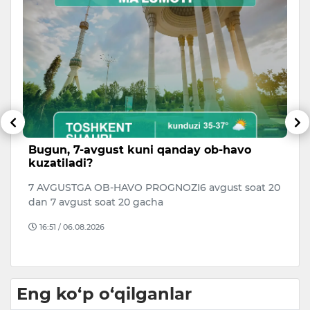
Bugun, 7-avgust kuni qanday ob-havo
K
kuzatiladi?
k
i
7 AVGUSTGA OB-HAVO PROGNOZI6 avgust soat 20
Da
dan 7 avgust soat 20 gacha
xo
o‘
16:51 / 06.08.2026
Eng ko‘p o‘qilganlar