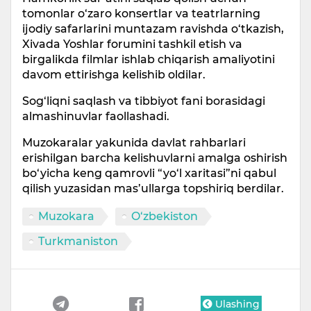
tomonlar o‘zaro konsertlar va teatrlarning
ijodiy safarlarini muntazam ravishda o‘tkazish,
Xivada Yoshlar forumini tashkil etish va
birgalikda filmlar ishlab chiqarish amaliyotini
davom ettirishga kelishib oldilar.
Sog‘liqni saqlash va tibbiyot fani borasidagi
almashinuvlar faollashadi.
Muzokaralar yakunida davlat rahbarlari
erishilgan barcha kelishuvlarni amalga oshirish
bo‘yicha keng qamrovli “yo‘l xaritasi”ni qabul
qilish yuzasidan mas’ullarga topshiriq berdilar.
Muzokara
O‘zbekiston
Turkmaniston
Ulashing