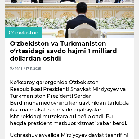
O‘zbekiston
O‘zbekiston va Turkmaniston
o‘rtasidagi savdo hajmi 1 milliard
dollardan oshdi
14:18 / 17.11.2025
Ko‘ksaroy qarorgohida O‘zbekiston
Respublikasi Prezidenti Shavkat Mirziyoyev va
Turkmaniston Prezidenti Serdar
Berdimuhamedovning kengaytirilgan tarkibda
ikki mamlakat rasmiy delegatsiyalari
ishtirokidagi muzokaralari bo‘lib o‘tdi. Bu
haqda prezident matbuot xizmati xabar berdi.
Uchrashuv avvalida Mirziyoyev davlat tashrifini