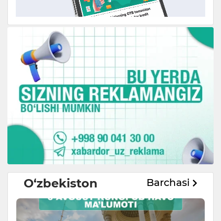
O‘zbekiston
Barchasi