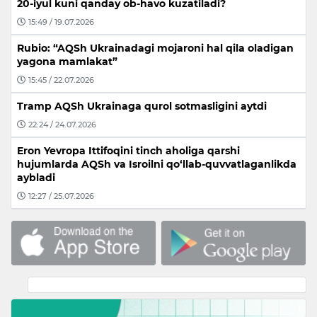
20-iyul kuni qanday ob-havo kuzatiladi?
15:49 / 19.07.2026
Rubio: “AQSh Ukrainadagi mojaroni hal qila oladigan
yagona mamlakat”
15:45 / 22.07.2026
Tramp AQSh Ukrainaga qurol sotmasligini aytdi
22:24 / 24.07.2026
Eron Yevropa Ittifoqini tinch aholiga qarshi
hujumlarda AQSh va Isroilni qo‘llab-quvvatlaganlikda
aybladi
12:27 / 25.07.2026