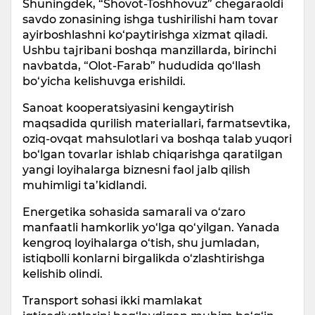
Shuningdek, “Shovot-Toshhovuz” chegaraoldi
savdo zonasining ishga tushirilishi ham tovar
ayirboshlashni ko‘paytirishga xizmat qiladi.
Ushbu tajribani boshqa manzillarda, birinchi
navbatda, “Olot-Farab” hududida qo‘llash
bo‘yicha kelishuvga erishildi.
Sanoat kooperatsiyasini kengaytirish
maqsadida qurilish materiallari, farmatsevtika,
oziq-ovqat mahsulotlari va boshqa talab yuqori
bo‘lgan tovarlar ishlab chiqarishga qaratilgan
yangi loyihalarga biznesni faol jalb qilish
muhimligi ta’kidlandi.
Energetika sohasida samarali va o‘zaro
manfaatli hamkorlik yo‘lga qo‘yilgan. Yanada
kengroq loyihalarga o‘tish, shu jumladan,
istiqbolli konlarni birgalikda o‘zlashtirishga
kelishib olindi.
Transport sohasi ikki mamlakat