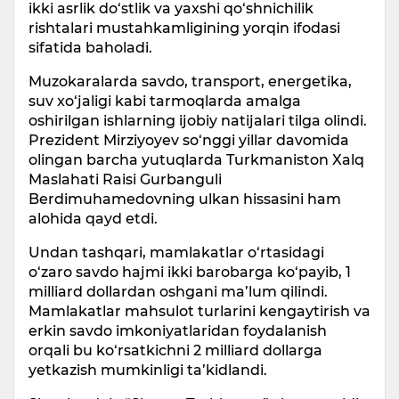
ikki asrlik do‘stlik va yaxshi qo‘shnichilik
rishtalari mustahkamligining yorqin ifodasi
sifatida baholadi.
Muzokaralarda savdo, transport, energetika,
suv xo‘jaligi kabi tarmoqlarda amalga
oshirilgan ishlarning ijobiy natijalari tilga olindi.
Prezident Mirziyoyev so‘nggi yillar davomida
olingan barcha yutuqlarda Turkmaniston Xalq
Maslahati Raisi Gurbanguli
Berdimuhamedovning ulkan hissasini ham
alohida qayd etdi.
Undan tashqari, mamlakatlar o‘rtasidagi
o‘zaro savdo hajmi ikki barobarga ko‘payib, 1
milliard dollardan oshgani ma’lum qilindi.
Mamlakatlar mahsulot turlarini kengaytirish va
erkin savdo imkoniyatlaridan foydalanish
orqali bu ko‘rsatkichni 2 milliard dollarga
yetkazish mumkinligi ta’kidlandi.