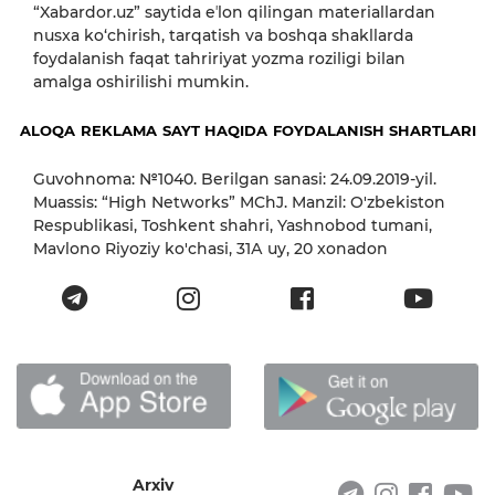
“Xabardor.uz” saytida eʼlon qilingan materiallardan
nusxa ko‘chirish, tarqatish va boshqa shakllarda
foydalanish faqat tahririyat yozma roziligi bilan
amalga oshirilishi mumkin.
ALOQA
REKLAMA
SAYT HAQIDA
FOYDALANISH SHARTLARI
Guvohnoma: №1040. Berilgan sanasi: 24.09.2019-yil.
Muassis: “High Networks” MChJ. Manzil: O'zbekiston
Respublikasi, Toshkent shahri, Yashnobod tumani,
Mavlono Riyoziy ko'chasi, 31А uy, 20 xonadon
Arxiv