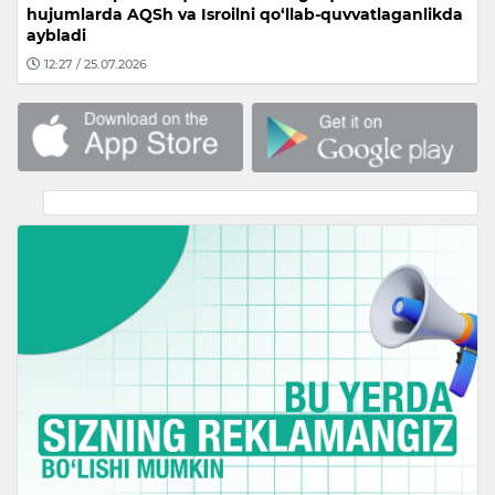
hujumlarda AQSh va Isroilni qo‘llab-quvvatlaganlikda
aybladi
12:27 / 25.07.2026