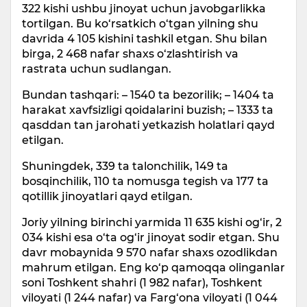
322 kishi ushbu jinoyat uchun javobgarlikka
tortilgan. Bu ko‘rsatkich o‘tgan yilning shu
davrida 4 105 kishini tashkil etgan. Shu bilan
birga, 2 468 nafar shaxs o‘zlashtirish va
rastrata uchun sudlangan.
Bundan tashqari: – 1540 ta bezorilik; – 1404 ta
harakat xavfsizligi qoidalarini buzish; – 1333 ta
qasddan tan jarohati yetkazish holatlari qayd
etilgan.
Shuningdek, 339 ta talonchilik, 149 ta
bosqinchilik, 110 ta nomusga tegish va 177 ta
qotillik jinoyatlari qayd etilgan.
Joriy yilning birinchi yarmida 11 635 kishi og‘ir, 2
034 kishi esa o‘ta og‘ir jinoyat sodir etgan. Shu
davr mobaynida 9 570 nafar shaxs ozodlikdan
mahrum etilgan. Eng ko‘p qamoqqa olinganlar
soni Toshkent shahri (1 982 nafar), Toshkent
viloyati (1 244 nafar) va Farg‘ona viloyati (1 044