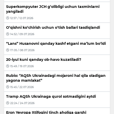
Superkompyuter JCH g‘olibligi uchun taxminlarni
yangiladi
12:57 / 12.07.2026
O‘qishni ko‘chirish uchun o‘tish ballari tasdiqlandi
14:52 / 09.07.2026
“Lans” Husanovni qanday kashf etgani ma’lum bo‘ldi
17:05 / 08.07.2026
20-iyul kuni qanday ob-havo kuzatiladi?
15:49 / 19.07.2026
Rubio: “AQSh Ukrainadagi mojaroni hal qila oladigan
yagona mamlakat”
15:45 / 22.07.2026
Tramp AQSh Ukrainaga qurol sotmasligini aytdi
22:24 / 24.07.2026
Eron Yevropa Ittifoqini tinch aholiga qarshi