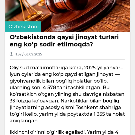
O‘zbekiston
O‘zbekistonda qaysi jinoyat turlari
eng ko‘p sodir etilmoqda?
11:32 / 03.09.2025
Oliy sud ma’lumotlariga ko‘ra, 2025-yil yanvar–
iyun oylarida eng ko‘p qayd etilgan jinoyat —
giyohvandlik bilan bog‘liq holatlar bo‘lib,
ularning soni 4 578 tani tashkil etgan. Bu
ko‘rsatkich o‘tgan yilning shu davriga nisbatan
33 foizga ko‘paygan. Narkotiklar bilan bog‘liq
jinoyatlarning asosiy qismi Toshkent shahriga
to‘g‘ri kelib, yarim yilda poytaxtda 1 355 ta holat
aniqlangan.
Ikkinchi o‘rinni o‘g‘rilik egalladi. Yarim yilda 4