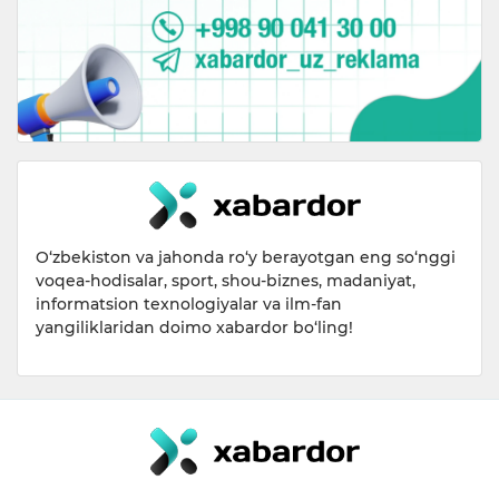
O‘zbekiston va jahonda ro‘y berayotgan eng so‘nggi
voqea-hodisalar, sport, shou-biznes, madaniyat,
informatsion texnologiyalar va ilm-fan
yangiliklaridan doimo xabardor bo‘ling!