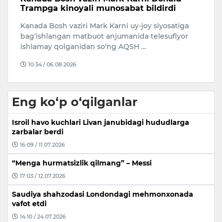
Butunjahon shaxmat olimpiadasida
ot
ishtirok etadi
M
Qozog‘istonning yetakchi shaxmatchilaridan biri
Se
Bibisora Asaubayeva 46-Butunjahon shaxmat
s
olimpiadasida mamlakat ayollar ter…
15:16 / 06.08.2026
Eng ko‘p o‘qilganlar
Isroil havo kuchlari Livan janubidagi hududlarga
zarbalar berdi
16:09 / 11.07.2026
“Menga hurmatsizlik qilmang” – Messi
17:03 / 12.07.2026
Saudiya shahzodasi Londondagi mehmonxonada
vafot etdi
14:10 / 24.07.2026