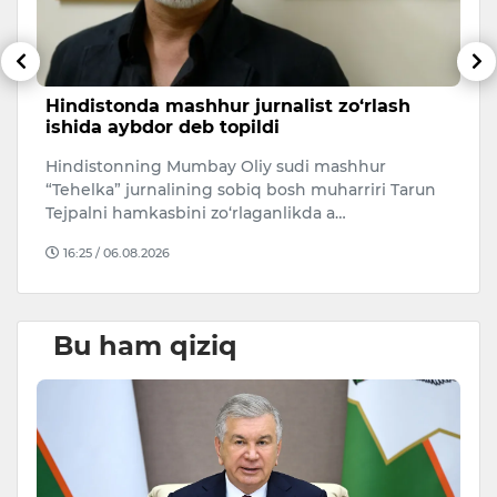
Hindistonda mashhur jurnalist zo‘rlash
A
ishida aybdor deb topildi
u
Hindistonning Mumbay Oliy sudi mashhur
B
“Tehelka” jurnalining sobiq bosh muharriri Tarun
P
Tejpalni hamkasbini zo‘rlaganlikda a…
ho
16:25 / 06.08.2026
Bu ham qiziq