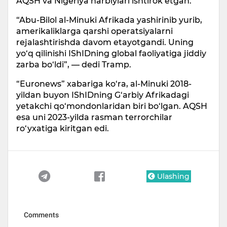
AQSH va Nigeriya harbiylari ishtirok etgan.
“Abu-Bilol al-Minuki Afrikada yashirinib yurib,
amerikaliklarga qarshi operatsiyalarni
rejalashtirishda davom etayotgandi. Uning
yo‘q qilinishi IShIDning global faoliyatiga jiddiy
zarba bo‘ldi”, — dedi Tramp.
“Euronews” xabariga ko‘ra, al-Minuki 2018-
yildan buyon IShIDning G‘arbiy Afrikadagi
yetakchi qo‘mondonlaridan biri bo‘lgan. AQSH
esa uni 2023-yilda rasman terrorchilar
ro‘yxatiga kiritgan edi.
Ulashing