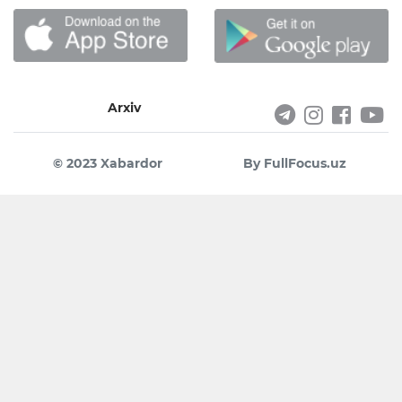
Arxiv
© 2023 Xabardor
By FullFocus.uz