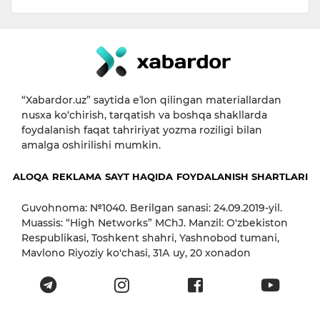
“Xabardor.uz” saytida eʼlon qilingan materiallardan
nusxa ko‘chirish, tarqatish va boshqa shakllarda
foydalanish faqat tahririyat yozma roziligi bilan
amalga oshirilishi mumkin.
ALOQA
REKLAMA
SAYT HAQIDA
FOYDALANISH SHARTLARI
Guvohnoma: №1040. Berilgan sanasi: 24.09.2019-yil.
Muassis: “High Networks” MChJ. Manzil: O'zbekiston
Respublikasi, Toshkent shahri, Yashnobod tumani,
Mavlono Riyoziy ko'chasi, 31А uy, 20 xonadon