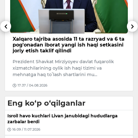
Xalqaro tajriba asosida 11 ta razryad va 6 ta
M
pog'onadan iborat yangi ish haqi setkasini
v
joriy etish taklif qilindi
b
si
Prezident Shavkat Mirziyoyev davlat fuqarolik
Iy
xizmatchilarining oylik ish haqi tizimi va
Sa
mehnatga haq toʻlash shartlarini mu…
k
17:37 / 04.08.2026
Eng ko‘p o‘qilganlar
Isroil havo kuchlari Livan janubidagi hududlarga
zarbalar berdi
16:09 / 11.07.2026