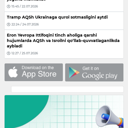
15:45 / 22.07.2026
Tramp AQSh Ukrainaga qurol sotmasligini aytdi
22:24 / 24.07.2026
Eron Yevropa Ittifoqini tinch aholiga qarshi
hujumlarda AQSh va Isroilni qo‘llab-quvvatlaganlikda
aybladi
12:27 / 25.07.2026