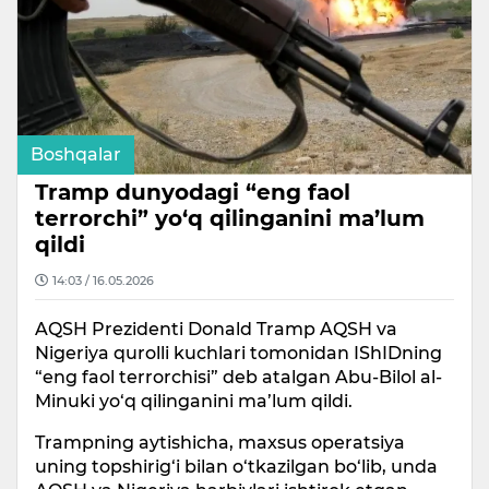
Boshqalar
Tramp dunyodagi “eng faol
terrorchi” yo‘q qilinganini ma’lum
qildi
14:03 / 16.05.2026
AQSH Prezidenti Donald Tramp AQSH va
Nigeriya qurolli kuchlari tomonidan IShIDning
“eng faol terrorchisi” deb atalgan Abu-Bilol al-
Minuki yo‘q qilinganini ma’lum qildi.
Trampning aytishicha, maxsus operatsiya
uning topshirig‘i bilan o‘tkazilgan bo‘lib, unda