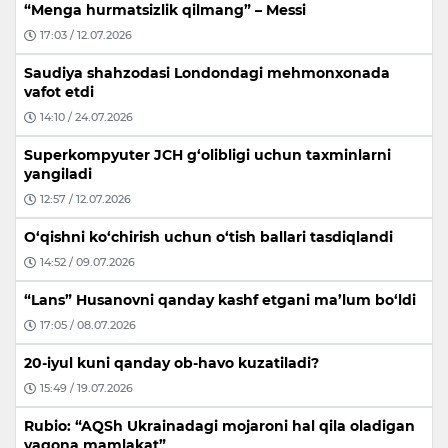
“Menga hurmatsizlik qilmang” – Messi
17:03 / 12.07.2026
Saudiya shahzodasi Londondagi mehmonxonada
vafot etdi
14:10 / 24.07.2026
Superkompyuter JCH g‘olibligi uchun taxminlarni
yangiladi
12:57 / 12.07.2026
O‘qishni ko‘chirish uchun o‘tish ballari tasdiqlandi
14:52 / 09.07.2026
“Lans” Husanovni qanday kashf etgani ma’lum bo‘ldi
17:05 / 08.07.2026
20-iyul kuni qanday ob-havo kuzatiladi?
15:49 / 19.07.2026
Rubio: “AQSh Ukrainadagi mojaroni hal qila oladigan
yagona mamlakat”